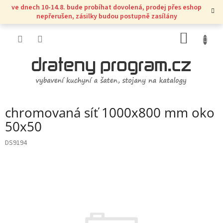
Přejít
ve dnech 10-14.8. bude probíhat dovolená, prodej přes eshop
na
nepřerušen, zásilky budou postupně zasílány
obsah
NÁKUP
KOŠÍK
chromovaná síť 1000x800 mm oko
50x50
DS9194