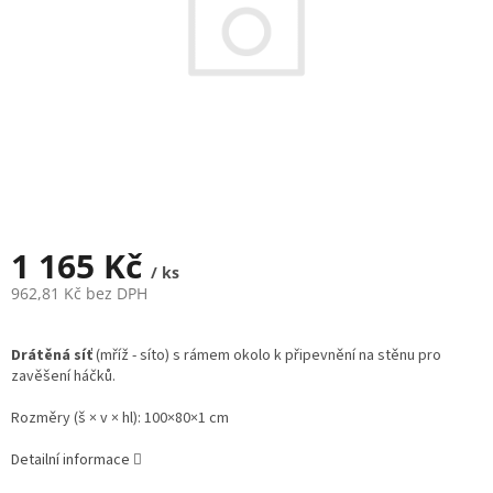
1 165 Kč
/ ks
962,81 Kč bez DPH
Měrná
cena:
Drátěná síť
(mříž - síto) s rámem okolo k připevnění na stěnu pro
zavěšení háčků.
Rozměry (š × v × hl): 100×80×1 cm
Detailní informace