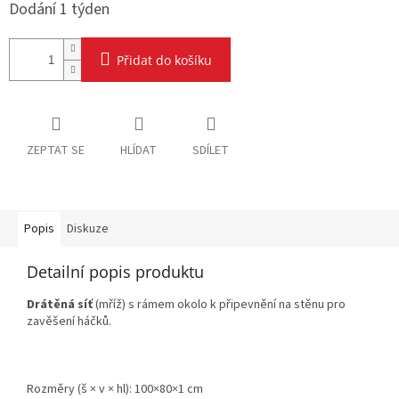
Dodání 1 týden
Přidat do košíku
ZEPTAT SE
HLÍDAT
SDÍLET
Popis
Diskuze
Detailní popis produktu
Drátěná síť
(mříž) s rámem okolo k připevnění na stěnu pro
zavěšení háčků.
Rozměry (š × v × hl): 100×80×1 cm