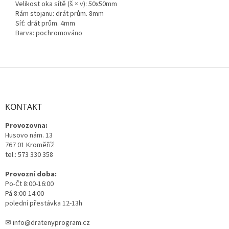
Velikost oka sítě (š × v): 50x50mm
Rám stojanu: drát prům. 8mm
Síť: drát prům. 4mm
Barva: pochromováno
Z
á
p
a
KONTAKT
t
Provozovna:
í
Husovo nám. 13
767 01 Kroměříž
tel.: 573 330 358
Provozní doba:
Po-Čt 8:00-16:00
Pá 8:00-14:00
polední přestávka 12-13h
✉ info@dratenyprogram.cz