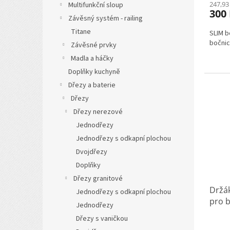
247,93
Multifunkční sloup
300
Závěsný systém - railing
Titane
SLIM b
bočnic
Závěsné prvky
Madla a háčky
Doplňky kuchyně
Dřezy a baterie
Dřezy
Dřezy nerezové
Jednodřezy
Jednodřezy s odkapní plochou
Dvojdřezy
Doplňky
Dřezy granitové
Držá
Jednodřezy s odkapní plochou
pro b
Jednodřezy
bílý
Dřezy s vaničkou