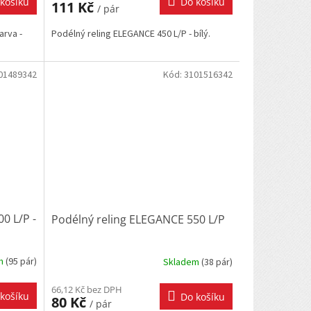
košíku
Do košíku
111 Kč
/ pár
arva -
Podélný reling ELEGANCE 450 L/P - bílý.
01489342
Kód:
3101516342
0 L/P -
Podélný reling ELEGANCE 550 L/P
em
(
95 pár
)
Skladem
(
38 pár
)
66,12 Kč bez DPH
košíku
Do košíku
80 Kč
/ pár