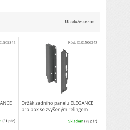
33
položek celkem
01505342
Kód:
3101506342
GANCE
Držák zadního panelu ELEGANCE
pro box se zvýšeným relingem
em
(
31 pár
)
Skladem
(
78 pár
)