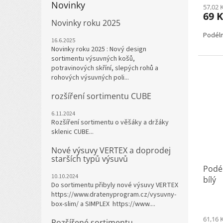
Novinky
57,02 
69 
Novinky roku 2025
Podéln
16.6.2025
Novinky roku 2025 : Nový design
sortimentu výsuvných košů,
potravinových skříní, slepých rohů a
rohových výsuvných poli...
rozšíření sortimentu CUBE
6.11.2024
Rozšíření sortimentu o věšáky a držáky
sklenic CUBE...
Nové výsuvy VERTEX a doprodej
starších typů výsuvů
Podél
10.10.2024
bílý
Do sortimentu přibyly nové výsuvy VERTEX
https://www.dratenyprogram.cz/vysuvny-
box-slim/ a SIMPLEX https://www....
61,16 
Rozšířené sortimentu