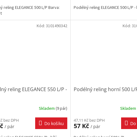
ý reling ELEGANCE 500 L/P Barva:
Podélný reling ELEGANCE 500 L/P - b
it
Kód:
3101490342
Kód:
31
ný reling ELEGANCE 550 L/P -
Podélný reling horní 500 L/
Skladem
(
9 pár
)
Skladem
Kč bez DPH
47,11 Kč bez DPH
Do košíku
Do 
Kč
57 Kč
/ pár
/ pár