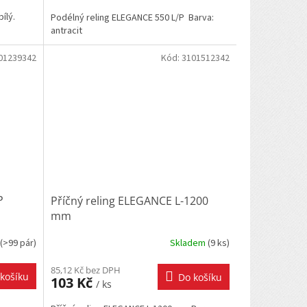
ílý.
Podélný reling ELEGANCE 550 L/P Barva:
antracit
01239342
Kód:
3101512342
P
Příčný reling ELEGANCE L-1200
mm
(
>99 pár
)
Skladem
(
9 ks
)
85,12 Kč bez DPH
košíku
Do košíku
103 Kč
/ ks