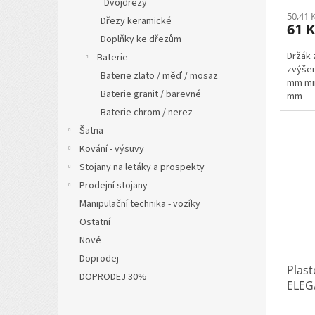
Dvojdřezy
50,41 
Dřezy keramické
61 
Doplňky ke dřezům
Držák 
Baterie
zvýšen
Baterie zlato / měď / mosaz
mm min
Baterie granit / barevné
mm
Baterie chrom / nerez
Šatna
Kování - výsuvy
Stojany na letáky a prospekty
Prodejní stojany
Manipulační technika - vozíky
Ostatní
Nové
Doprodej
Plast
DOPRODEJ 30%
ELEG