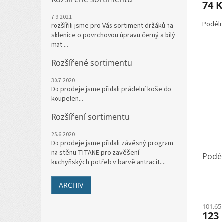
74 
7.9.2021
Podéln
rozšířili jsme pro Vás sortiment držáků na
sklenice o povrchovou úpravu černý a bílý
mat ...
Rozšířené sortimentu
30.7.2020
Do prodeje jsme přidali prádelní koše do
koupelen...
Rozšíření sortimentu
25.6.2020
Do prodeje jsme přidali závěsný program
na stěnu TITANE pro zavěšení
Podé
kuchyňských potřeb v barvě antracit....
ARCHIV
101,65
123