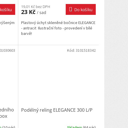
19,01 Kč bez DPH
košíku
Do košíku
23 Kč
/ sad
zvýšeným
Plastový úchyt skleněné bočnice ELEGANCE
- antracit Ilustrační foto - provedení v bílé
barvě!
01030603
Kód:
3101518342
ředního
Podélný reling ELEGANCE 300 L/P
 box
em
(
10 pár
)
Skladem
(
64 pár
)