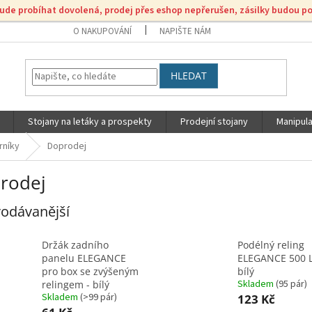
bude probíhat dovolená, prodej přes eshop nepřerušen, zásilky budou p
O NAKUPOVÁNÍ
NAPIŠTE NÁM
HLEDAT
Stojany na letáky a prospekty
Prodejní stojany
Manipula
rníky
Doprodej
rodej
odávanější
Držák zadního
Podélný reling
panelu ELEGANCE
ELEGANCE 500 L
pro box se zvýšeným
bílý
Skladem
(
95 pár
)
relingem - bílý
Skladem
(
>99 pár
)
123 Kč