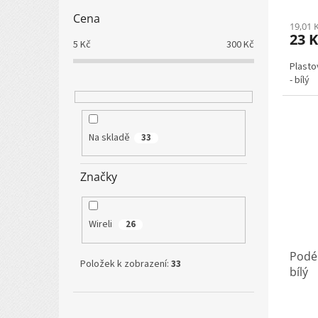
Cena
19,01 
23 
5
Kč
300
Kč
Plasto
- bílý
Na skladě
33
Značky
Wireli
26
Podél
Položek k zobrazení:
33
bílý