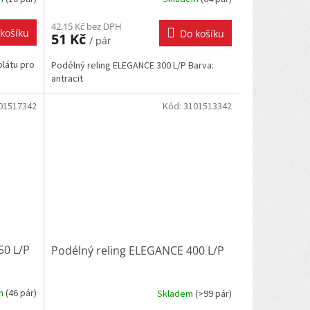
42,15 Kč bez DPH
košíku
Do košíku
51 Kč
/ pár
plátu pro
Podélný reling ELEGANCE 300 L/P Barva:
antracit
01517342
Kód:
3101513342
50 L/P
Podélný reling ELEGANCE 400 L/P
em
(
46 pár
)
Skladem
(
>99 pár
)