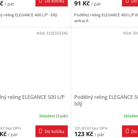
Do košíku
Do 
Kč
91 Kč
/ pár
/ pár
ý reling ELEGANCE 400 L/P - bílý.
Podélný reling ELEGANCE 450 L/P B
antracit
Kód:
3101515342
Kód:
31
lný reling ELEGANCE 500 L/P
Podélný reling ELEGANCE 50
bílý
Skladem
(
3 pár
)
Sklad
 Kč bez DPH
101,65 Kč bez DPH
Do košíku
Do 
 Kč
123 Kč
/ pár
/ pár