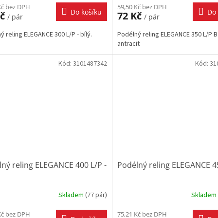
Kč bez DPH
59,50 Kč bez DPH
Do košíku
Do 
Kč
72 Kč
/ pár
/ pár
ý reling ELEGANCE 300 L/P - bílý.
Podélný reling ELEGANCE 350 L/P B
antracit
Kód:
3101487342
Kód:
31
ný reling ELEGANCE 400 L/P -
Podélný reling ELEGANCE 4
Skladem
(
77 pár
)
Skladem
Kč bez DPH
75,21 Kč bez DPH