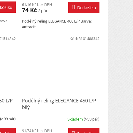
61,16 Kč bez DPH
košíku
Do košíku
74 Kč
/ pár
arva:
Podélný reling ELEGANCE 400 L/P Barva:
antracit
01514342
Kód:
3101488342
50 L/P
Podélný reling ELEGANCE 450 L/P -
bílý
(
>99 pár
)
Skladem
(
>99 pár
)
91,74 Kč bez DPH