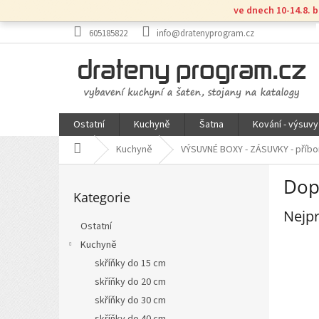
Přejít
ve dnech 10-14.8. 
na
obsah
605185822
info@dratenyprogram.cz
Ostatní
Kuchyně
Šatna
Kování - výsuvy
Domů
Kuchyně
VÝSUVNÉ BOXY - ZÁSUVKY - příbo
P
Dop
Přeskočit
o
Kategorie
kategorie
s
Nejpr
t
Ostatní
r
Kuchyně
a
n
skříňky do 15 cm
n
skříňky do 20 cm
í
skříňky do 30 cm
p
skříňky do 40 cm