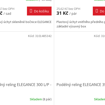
Kč bez DPH
25,62 Kč bez DPH
Do košíku
Do 
Kč
31 Kč
/ sad
/ pár
vý úchyt skleněné bočnice ELEGANCE
Plastový úchyt vnitřního předního 
základní výsuvný box
Kód:
3101485342
Kód:
31
ný reling ELEGANCE 300 L/P -
Podélný reling ELEGANCE 3
Skladem
(
8 pár
)
Sklad