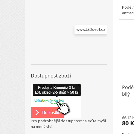
Podéln
antrac
www.LEDsvet.cz
Dostupnost zboží
Podél
bílý
66,12 
Pro podrobnější dostupnost najeďte myší
80 
na množství.