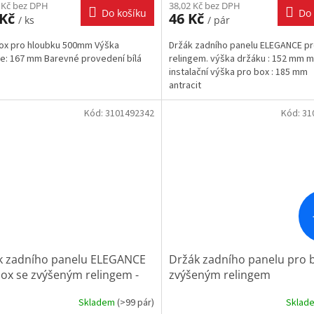
 Kč bez DPH
38,02 Kč bez DPH
Do košíku
Do 
 Kč
46 Kč
/ ks
/ pár
ox pro hloubku 500mm Výška
Držák zadního panelu ELEGANCE pr
e: 167 mm Barevné provedení bílá
relingem. výška držáku : 152 mm m
instalační výška pro box : 185 mm
antracit
Kód:
3101492342
Kód:
31
k zadního panelu ELEGANCE
Držák zadního panelu pro 
ox se zvýšeným relingem -
zvýšeným relingem
Skladem
(
>99 pár
)
Sklad