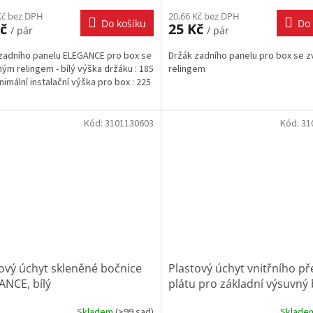
Kč bez DPH
20,66 Kč bez DPH
Do košíku
Do 
Kč
25 Kč
/ pár
/ pár
zadního panelu ELEGANCE pro box se
Držák zadního panelu pro box se 
ým relingem - bílý výška držáku : 185
relingem
imální instalační výška pro box : 225
Kód:
3101130603
Kód:
31
ový úchyt skleněné bočnice
Plastový úchyt vnitřního p
ANCE, bílý
plátu pro základní výsuvný
Skladem
(
>99 sad
)
Sklad