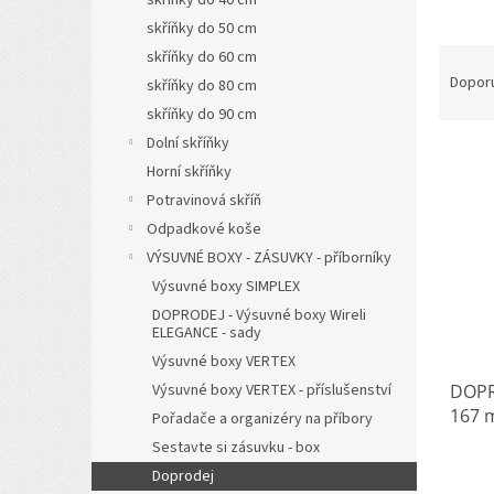
a
skříňky do 50 cm
n
Ř
skříňky do 60 cm
e
a
l
Dopor
skříňky do 80 cm
z
skříňky do 90 cm
e
Dolní skříňky
V
n
Horní skříňky
ý
í
p
p
Potravinová skříň
i
r
Odpadkové koše
s
o
VÝSUVNÉ BOXY - ZÁSUVKY - příborníky
p
d
Výsuvné boxy SIMPLEX
r
u
DOPRODEJ - Výsuvné boxy Wireli
o
k
ELEGANCE - sady
d
t
Výsuvné boxy VERTEX
u
ů
DOPR
Výsuvné boxy VERTEX - příslušenství
k
167 m
t
Pořadače a organizéry na příbory
ů
Sestavte si zásuvku - box
Doprodej