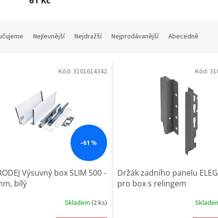
61 Kč
učujeme
Nejlevnější
Nejdražší
Nejprodávanější
Abecedně
Kód:
3101614342
Kód:
31
–61 %
ODEJ Výsuvný box SLIM 500 -
Držák zadního panelu ELE
m, bílý
pro box s relingem
Skladem
(
2 ks
)
Sklad