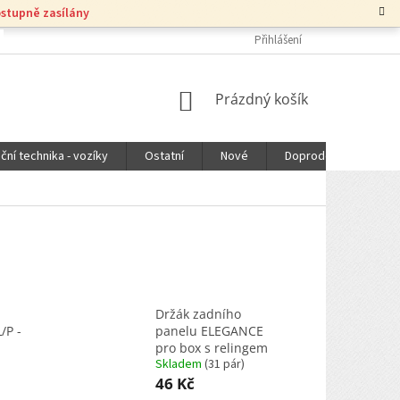
ostupně zasílány
Přihlášení
NÁKUPNÍ
Prázdný košík
KOŠÍK
ční technika - vozíky
Ostatní
Nové
Doprodej
DOPR
Držák zadního
/P -
panelu ELEGANCE
pro box s relingem
Skladem
(
31 pár
)
46 Kč