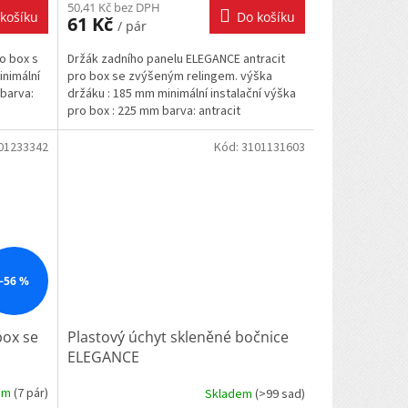
50,41 Kč bez DPH
košíku
Do košíku
61 Kč
/ pár
o box s
Držák zadního panelu ELEGANCE antracit
inimální
pro box se zvýšeným relingem. výška
 barva:
držáku : 185 mm minimální instalační výška
pro box : 225 mm barva: antracit
01233342
Kód:
3101131603
–56 %
box se
Plastový úchyt skleněné bočnice
ELEGANCE
em
(
7 pár
)
Skladem
(
>99 sad
)