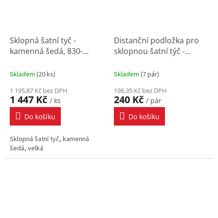
Sklopná šatní tyč -
Distanční podložka pro
kamenná šedá, 830-
sklopnou šatní týč -
1150x140x840 mm
kamenná šedá
Skladem
(
20 ks
)
Skladem
(
7 pár
)
1 195,87 Kč bez DPH
198,35 Kč bez DPH
1 447 Kč
240 Kč
/ ks
/ pár
Do košíku
Do košíku
Sklopná šatní tyč, kamenná
šedá, velká