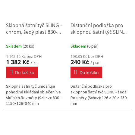
Sklopná šatní tyč SLING -
Distanční podložka pro
chrom, šedý plast 830-
sklopnou šatní týč SLING
1150x126x840 mm
- šedá
Skladem
(
20 ks
)
Skladem
(
6 pár
)
1 142,15 Kč bez DPH
198,35 Kč bez DPH
1 382 Kč
240 Kč
/ ks
/ pár
Do košíku
Do košíku
Sklopná šatní tyč umožňuje
Distanční podložka pro
pohodlné ukládání oblečení ve
sklopnou šatní tyč SLING - šedá.
skříních.Rozměry (š×h×v): 830–
Rozměry (šxhxv): 126 × 20 × 250
1150×126×840 mm
mm