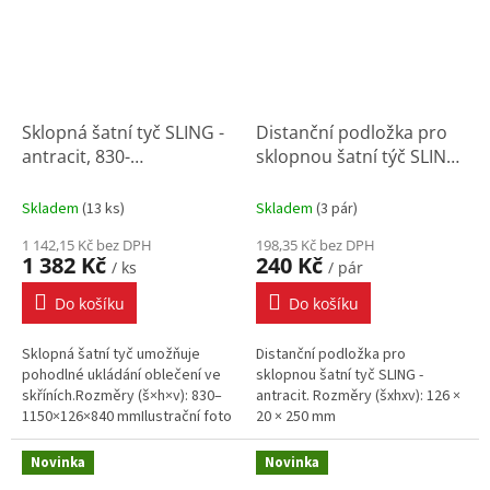
Sklopná šatní tyč SLING -
Distanční podložka pro
antracit, 830-
sklopnou šatní týč SLING
1150x126x840 mm
- antracit
Skladem
(
13 ks
)
Skladem
(
3 pár
)
1 142,15 Kč bez DPH
198,35 Kč bez DPH
1 382 Kč
240 Kč
/ ks
/ pár
Do košíku
Do košíku
Sklopná šatní tyč umožňuje
Distanční podložka pro
pohodlné ukládání oblečení ve
sklopnou šatní tyč SLING -
skříních.Rozměry (š×h×v): 830–
antracit. Rozměry (šxhxv): 126 ×
1150×126×840 mmIlustrační foto
20 × 250 mm
Novinka
Novinka