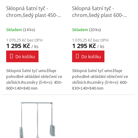
o
d
Sklopná šatní tyč -
Sklopná šatní tyč -
u
chrom,šedý plast 450-
chrom,šedý plast 600-
k
600x140x840 mm
830x140x840 mm
t
Skladem
(
14 ks
)
Skladem
(
20 ks
)
ů
1 070,25 Kč bez DPH
1 070,25 Kč bez DPH
1 295 Kč
1 295 Kč
/ ks
/ ks
Do košíku
Do košíku
Sklopná šatní tyč umožňuje
Sklopná šatní tyč umožňuje
pohodlné ukládání oblečení ve
pohodlné ukládání oblečení ve
skříních.Rozměry (š×h×v): 450–
skříních.Rozměry (š×h×v): 600-
600×140×840 mm
830×140×840 mm