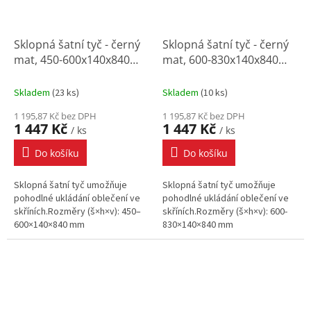
Sklopná šatní tyč - černý
Sklopná šatní tyč - černý
mat, 450-600x140x840
mat, 600-830x140x840
mm
mm
Skladem
(
23 ks
)
Skladem
(
10 ks
)
1 195,87 Kč bez DPH
1 195,87 Kč bez DPH
1 447 Kč
1 447 Kč
/ ks
/ ks
Do košíku
Do košíku
Sklopná šatní tyč umožňuje
Sklopná šatní tyč umožňuje
pohodlné ukládání oblečení ve
pohodlné ukládání oblečení ve
skříních.Rozměry (š×h×v): 450–
skříních.Rozměry (š×h×v): 600-
600×140×840 mm
830×140×840 mm