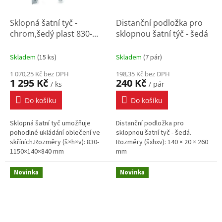
Sklopná šatní tyč -
Distanční podložka pro
chrom,šedý plast 830-
sklopnou šatní týč - šedá
1150x140x840 mm
Skladem
(
15 ks
)
Skladem
(
7 pár
)
1 070,25 Kč bez DPH
198,35 Kč bez DPH
1 295 Kč
240 Kč
/ ks
/ pár
Do košíku
Do košíku
Sklopná šatní tyč umožňuje
Distanční podložka pro
pohodlné ukládání oblečení ve
sklopnou šatní tyč - šedá.
skříních.Rozměry (š×h×v): 830-
Rozměry (šxhxv): 140 × 20 × 260
1150×140×840 mm
mm
Novinka
Novinka