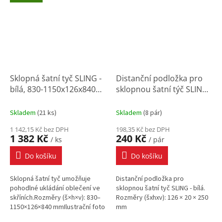
Sklopná šatní tyč SLING -
Distanční podložka pro
bílá, 830-1150x126x840
sklopnou šatní týč SLING
mm
- bílá
Skladem
(
21 ks
)
Skladem
(
8 pár
)
1 142,15 Kč bez DPH
198,35 Kč bez DPH
1 382 Kč
240 Kč
/ ks
/ pár
Do košíku
Do košíku
Sklopná šatní tyč umožňuje
Distanční podložka pro
pohodlné ukládání oblečení ve
sklopnou šatní tyč SLING - bílá.
skříních.Rozměry (š×h×v): 830–
Rozměry (šxhxv): 126 × 20 × 250
1150×126×840 mmIlustrační foto
mm