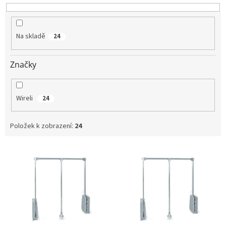
k
t
ů
Na skladě
24
Značky
Wireli
24
Položek k zobrazení:
24
V
ý
p
i
s
p
r