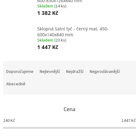
600-830x126x840 mm
Skladem
(
14 ks
)
1 382 Kč
Sklopná šatní tyč - černý mat, 450-
600x140x840 mm
Skladem
(
23 ks
)
1 447 Kč
Ř
a
Doporučujeme
Nejlevnější
Nejdražší
Nejprodávanější
z
e
Abecedně
n
í
p
Cena
r
o
240
Kč
1447
Kč
d
u