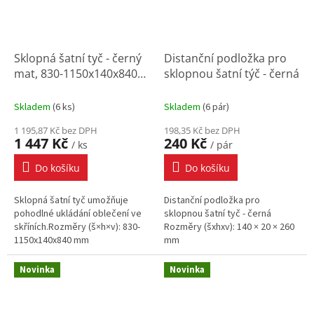
Sklopná šatní tyč - černý
Distanční podložka pro
mat, 830-1150x140x840
sklopnou šatní týč - černá
mm
Skladem
(
6 ks
)
Skladem
(
6 pár
)
1 195,87 Kč bez DPH
198,35 Kč bez DPH
1 447 Kč
240 Kč
/ ks
/ pár
Do košíku
Do košíku
Sklopná šatní tyč umožňuje
Distanční podložka pro
pohodlné ukládání oblečení ve
sklopnou šatní tyč - černá
skříních.Rozměry (š×h×v): 830-
Rozměry (šxhxv): 140 × 20 × 260
1150x140x840 mm
mm
Novinka
Novinka