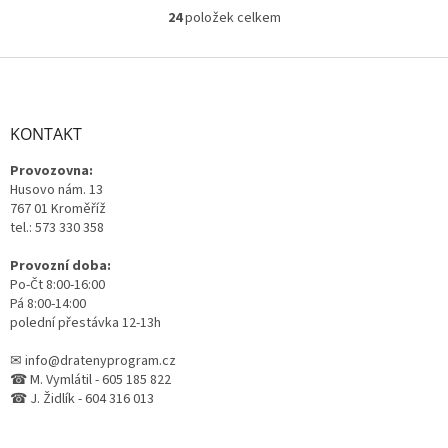
24
položek celkem
O
v
l
Z
á
á
d
p
a
a
KONTAKT
c
t
í
Provozovna:
í
p
Husovo nám. 13
r
767 01 Kroměříž
v
tel.: 573 330 358
k
y
Provozní doba:
v
Po-Čt 8:00-16:00
ý
Pá 8:00-14:00
p
polední přestávka 12-13h
i
s
✉ info@dratenyprogram.cz
u
☎ M. Vymlátil - 605 185 822
☎ J. Židlík - 604 316 013