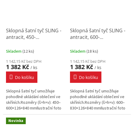
Sklopná šatní tyč SLING -
Sklopná šatní tyč SLING -
antracit, 450-
antracit, 600-
600x126x840 mm
830x126x840 mm
Skladem
(
12 ks
)
Skladem
(
18 ks
)
1 142,15 Kč bez DPH
1 142,15 Kč bez DPH
1 382 Kč
1 382 Kč
/ ks
/ ks
Do košíku
Do košíku
Sklopná šatní tyč umožňuje
Sklopná šatní tyč umožňuje
pohodlné ukládání oblečení ve
pohodlné ukládání oblečení ve
skříních.Rozměry (š×h×v): 450–
skříních.Rozměry (š×h×v): 600–
600×126×840 mmIlustrační foto
830×126×840 mmIlustrační foto
Novinka