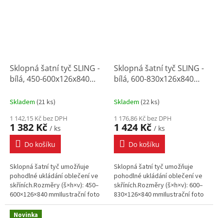
Sklopná šatní tyč SLING -
Sklopná šatní tyč SLING -
bílá, 450-600x126x840
bílá, 600-830x126x840
mm
mm
Skladem
(
21 ks
)
Skladem
(
22 ks
)
1 142,15 Kč bez DPH
1 176,86 Kč bez DPH
1 382 Kč
1 424 Kč
/ ks
/ ks
Do košíku
Do košíku
Sklopná šatní tyč umožňuje
Sklopná šatní tyč umožňuje
pohodlné ukládání oblečení ve
pohodlné ukládání oblečení ve
skříních.Rozměry (š×h×v): 450–
skříních.Rozměry (š×h×v): 600–
600×126×840 mmIlustrační foto
830×126×840 mmIlustrační foto
Novinka