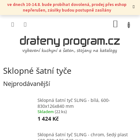
Přejít
ve dnech 10-14.8. bude probíhat dovolená, prodej přes eshop
na
nepřerušen, zásilky budou postupně zasílány
obsah
NÁKUP
KOŠÍK
Sklopné šatní tyče
Nejprodávanější
Sklopná šatní tyč SLING - bílá, 600-
830x126x840 mm
Skladem
(
22 ks
)
1 424 Kč
Sklopná šatní tyč SLING - chrom, šedý plast