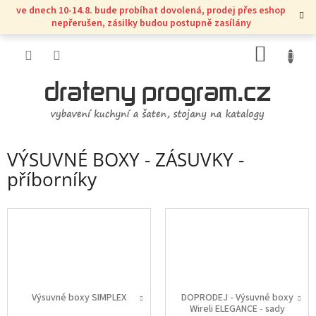
Přejít
ve dnech 10-14.8. bude probíhat dovolená, prodej přes eshop
na
nepřerušen, zásilky budou postupně zasílány
obsah
NÁKUP
KOŠÍK
VÝSUVNÉ BOXY - ZÁSUVKY -
příborníky
Výsuvné boxy SIMPLEX
DOPRODEJ - Výsuvné boxy
Wireli ELEGANCE - sady