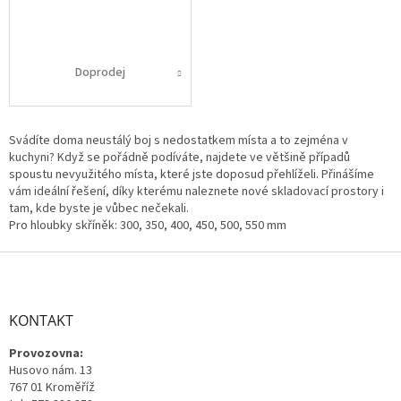
Doprodej
Svádíte doma neustálý boj s nedostatkem místa a to zejména v
kuchyni? Když se pořádně podíváte, najdete ve většině případů
spoustu nevyužitého místa, které jste doposud přehlíželi. Přinášíme
vám ideální řešení, díky kterému naleznete nové skladovací prostory i
tam, kde byste je vůbec nečekali.
Pro hloubky skříněk: 300, 350, 400, 450, 500, 550 mm
Z
á
p
a
KONTAKT
t
Provozovna:
í
Husovo nám. 13
767 01 Kroměříž