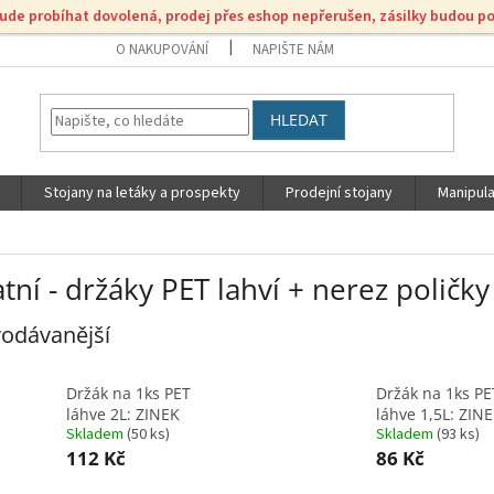
bude probíhat dovolená, prodej přes eshop nepřerušen, zásilky budou p
O NAKUPOVÁNÍ
NAPIŠTE NÁM
HLEDAT
Stojany na letáky a prospekty
Prodejní stojany
Manipula
tní - držáky PET lahví + nerez poličky
odávanější
Držák na 1ks PET
Držák na 1ks PE
láhve 2L: ZINEK
láhve 1,5L: ZIN
Skladem
(
50 ks
)
Skladem
(
93 ks
)
112 Kč
86 Kč