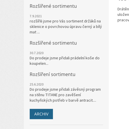
Rozšířené sortimentu
Drátěn
uložen
7.9.2021
pracov
rozšířili jsme pro Vás sortiment držáků na
sklenice o povrchovou úpravu černý a bílý
mat ...
Rozšířené sortimentu
30.7.2020
Do prodeje jsme přidali prádelní koše do
koupelen...
Rozšíření sortimentu
25.6.2020
Do prodeje jsme přidali závěsný program
na stěnu TITANE pro zavěšení
kuchyňských potřeb v barvě antracit....
ARCHIV