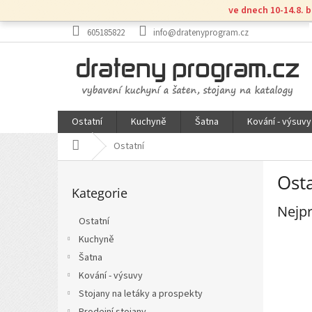
Přejít
ve dnech 10-14.8. 
na
obsah
605185822
info@dratenyprogram.cz
Ostatní
Kuchyně
Šatna
Kování - výsuvy
Domů
Ostatní
P
Osta
Přeskočit
o
Kategorie
kategorie
s
Nejpr
t
Ostatní
r
Kuchyně
a
n
Šatna
n
Kování - výsuvy
í
Stojany na letáky a prospekty
p
Prodejní stojany