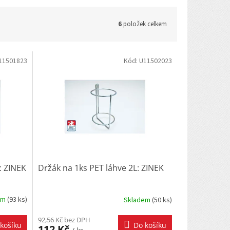
6
položek celkem
11501823
Kód:
U11502023
: ZINEK
Držák na 1ks PET láhve 2L: ZINEK
em
(
93 ks
)
Skladem
(
50 ks
)
92,56 Kč bez DPH
košíku
Do košíku
112 Kč