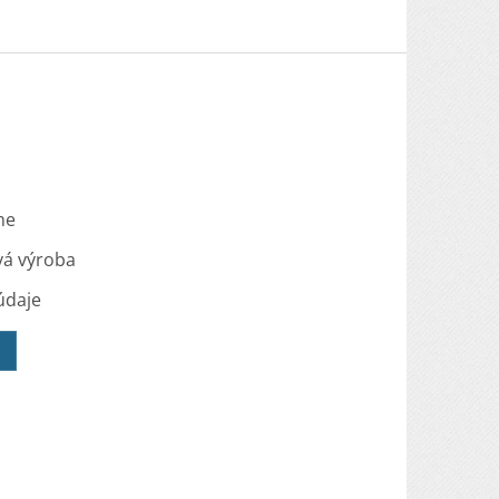
me
vá výroba
údaje