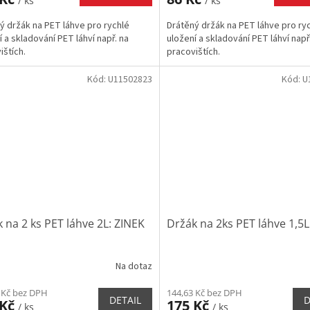
/ ks
/ ks
ý držák na PET láhve pro rychlé
Drátěný držák na PET láhve pro ry
í a skladování PET láhví např. na
uložení a skladování PET láhví např
ištích.
pracovištích.
Kód:
U11502823
Kód:
U
 na 2 ks PET láhve 2L: ZINEK
Držák na 2ks PET láhve 1,5L
Na dotaz
 Kč bez DPH
144,63 Kč bez DPH
DETAIL
D
 Kč
175 Kč
/ ks
/ ks