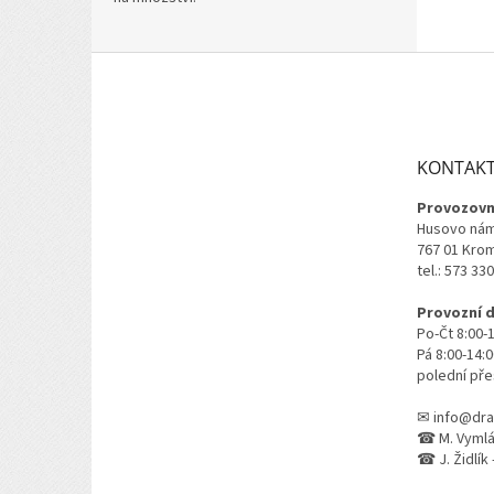
Z
á
p
a
t
KONTAK
í
Provozovn
Husovo nám
767 01 Kro
tel.: 573 33
Provozní 
Po-Čt 8:00-
Pá 8:00-14:
polední pře
✉ info@dra
☎ M. Vymlát
☎ J. Židlík 