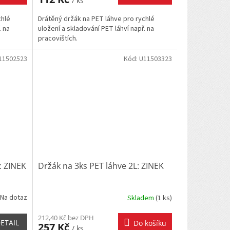
/ ks
chlé
Drátěný držák na PET láhve pro rychlé
. na
uložení a skladování PET láhví např. na
pracovištích.
11502523
Kód:
U11503323
: ZINEK
Držák na 3ks PET láhve 2L: ZINEK
Na dotaz
Skladem
(
1 ks
)
212,40 Kč bez DPH
ETAIL
Do košíku
257 Kč
/ ks