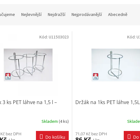
učujeme
Nejlevnější
Nejdražší
Nejprodávanější
Abecedně
Kód:
U11503023
Kód:
U
 3 ks PET láhve na 1,5 l –
Držák na 1ks PET láhve 1,5L
Skladem
(
4 ks
)
Sklad
 Kč bez DPH
71,07 Kč bez DPH
Do košíku
Do 
 Kč
86 Kč