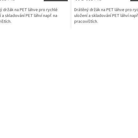
ý držák na PET láhve pro rychlé
Drátěný držák na PET láhve pro ry
í a skladování PET láhví např. na
uložení a skladování PET láhví např
ištích.
pracovištích.
O
v
l
á
d
a
c
í
p
r
v
k
y
v
ý
p
i
s