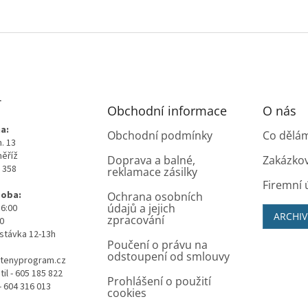
T
Obchodní informace
O nás
a:
Obchodní podmínky
Co dělá
. 13
měříž
Doprava a balné,
Zakázko
0 358
reklamace zásilky
Firemní 
doba:
Ochrana osobních
údajů a jejich
16:00
ARCHIV
zpracování
00
stávka 12-13h
Poučení o právu na
odstoupení od smlouvy
tenyprogram.cz
il - 605 185 822
Prohlášení o použití
- 604 316 013
cookies