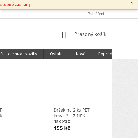
ostupně zasílány
Přihlášení
NÁKUPNÍ
Prázdný košík
KOŠÍK
ční technika - vozíky
Ostatní
Nové
Doprodej
DOPR
T
Držák na 2 ks PET
EK
láhve 2L: ZINEK
Na dotaz
155 Kč