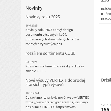
Novinky
Drátěn
uložen
Novinky roku 2025
pracov
16.6.2025
Novinky roku 2025 : Nový design
sortimentu výsuvných košů,
potravinových skříní, slepých rohů a
rohových výsuvných poli...
rozšíření sortimentu CUBE
6.11.2024
Rozšíření sortimentu o věšáky a držáky
sklenic CUBE...
Držák
Nové výsuvy VERTEX a doprodej
starších typů výsuvů
10.10.2024
Do sortimentu přibyly nové výsuvy VERTEX
https://www.dratenyprogram.cz/vysuvny-
128,10
box-slim/ a SIMPLEX https://www....
155