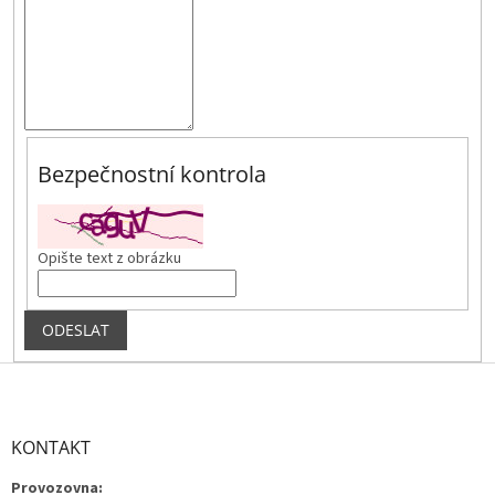
Bezpečnostní kontrola
Opište text z obrázku
ODESLAT
Z
á
p
a
KONTAKT
t
Provozovna:
í