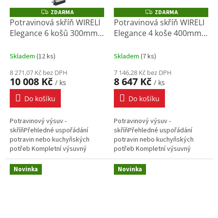
ZDARMA
ZDARMA
Z
Z
D
D
Potravinová skříň WIRELI
Potravinová skříň WIRELI
A
A
Elegance 6 košů 300mm,
Elegance 4 koše 400mm,
R
R
M
M
245x500x1959-2255mm,
345x500x1259-1655mm,
A
A
bílá, chrom
bílá, chrom
Skladem
(
12 ks
)
Skladem
(
7 ks
)
8 271,07 Kč bez DPH
7 146,28 Kč bez DPH
10 008 Kč
8 647 Kč
/ ks
/ ks
Do košíku
Do košíku
Potravinový výsuv -
Potravinový výsuv -
skříňPřehledné uspořádání
skříňPřehledné uspořádání
potravin nebo kuchyňských
potravin nebo kuchyňských
potřeb Kompletní výsuvný
potřeb Kompletní výsuvný
systém do potravinové skříně
systém do potravinové skříně
šířky 30 cmPlynulé dovření
šířky 40 cmPlynulé dovření
Novinka
Novinka
celého výsuvu...
celého výsuvu...