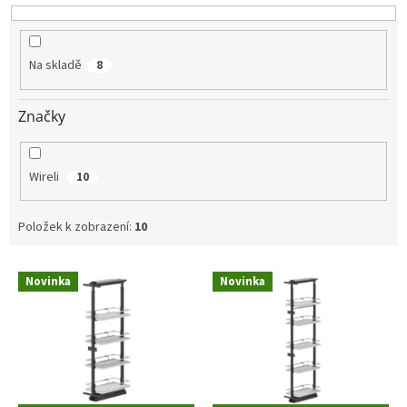
k
t
ů
Na skladě
8
Značky
Wireli
10
Položek k zobrazení:
10
V
Novinka
Novinka
ý
p
i
s
p
r