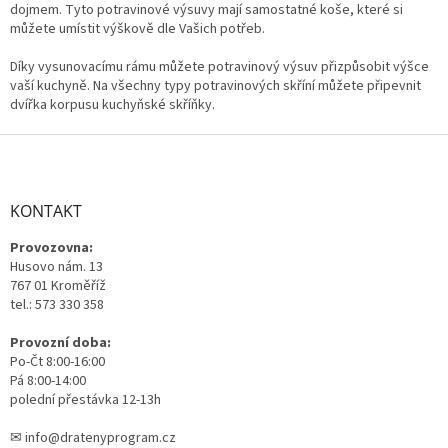
á
dojmem. Tyto potravinové výsuvy mají samostatné koše, které si
d
můžete umístit výškově dle Vašich potřeb.
a
c
Díky vysunovacímu rámu můžete potravinový výsuv přizpůsobit výšce
í
vaší kuchyně.
Na všechny typy potravinových skříní můžete připevnit
p
dvířka korpusu kuchyňské skříňky.
r
v
Z
k
á
y
p
v
a
KONTAKT
ý
t
p
Provozovna:
í
i
Husovo nám. 13
s
767 01 Kroměříž
u
tel.: 573 330 358
Provozní doba:
Po-Čt 8:00-16:00
Pá 8:00-14:00
polední přestávka 12-13h
✉ info@dratenyprogram.cz