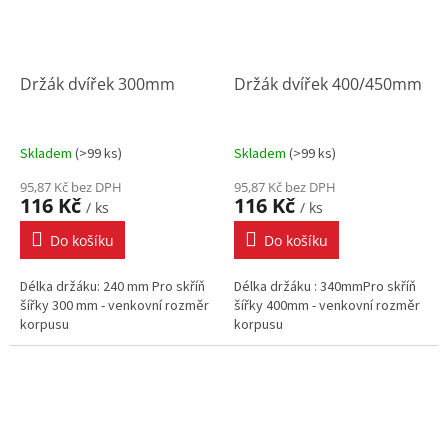
Držák dvířek 300mm
Držák dvířek 400/450mm
Skladem
(
>99 ks
)
Skladem
(
>99 ks
)
95,87 Kč bez DPH
95,87 Kč bez DPH
116 Kč
116 Kč
/ ks
/ ks
Do košíku
Do košíku
Délka držáku: 240 mm Pro skříň
Délka držáku : 340mmPro skříň
šířky 300 mm - venkovní rozměr
šířky 400mm - venkovní rozměr
korpusu
korpusu