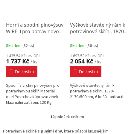
Horní a spodní plnovýsuv
Výškově stavitelný rám k
WIRELI pro potravinovou
potravinové skříni, 1870-
skříň Komfort / Elegance
2170x500mm, 6 košů
Skladem
(
82 ks
)
Skladem
(
36 ks
)
1 435,54 Kč bez DPH
1 697,52 Kč bez DPH
1 737 Kč
2 054 Kč
/ ks
/ ks
Do košíku
Do košíku
Spodní a vrchní plnovýsuv pro
Výškově stavitelný rám k
potravinovou skříň.Materiál:
potravinové skříni, 1870-
ocel Povrchová úprava: zinek
2170x500mm, 6 košů - antracit
Maximální zatíženi: 120 Kg
10
položek celkem
O
v
l
Potravinové skříně s
plnými dny
, které působí luxusnějším