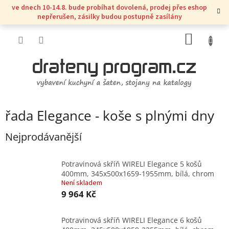
Přejít
ve dnech 10-14.8. bude probíhat dovolená, prodej přes eshop
na
nepřerušen, zásilky budou postupně zasílány
obsah
NÁKUP
KOŠÍK
řada Elegance - koše s plnými dny
Nejprodávanější
Potravinová skříň WIRELI Elegance 5 košů
400mm, 345x500x1659-1955mm, bílá, chrom
Není skladem
9 964 Kč
Potravinová skříň WIRELI Elegance 6 košů