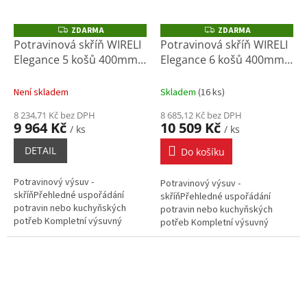
ZDARMA
ZDARMA
Z
Z
D
D
Potravinová skříň WIRELI
Potravinová skříň WIRELI
A
A
Elegance 5 košů 400mm,
Elegance 6 košů 400mm,
R
R
M
M
345x500x1659-1955mm,
345x500x1959-2255mm,
A
A
bílá, chrom
bílá, chrom
Není skladem
Skladem
(
16 ks
)
8 234,71 Kč bez DPH
8 685,12 Kč bez DPH
9 964 Kč
10 509 Kč
/ ks
/ ks
DETAIL
Do košíku
Potravinový výsuv -
Potravinový výsuv -
skříňPřehledné uspořádání
skříňPřehledné uspořádání
potravin nebo kuchyňských
potravin nebo kuchyňských
potřeb Kompletní výsuvný
potřeb Kompletní výsuvný
systém do potravinové skříně
systém do potravinové skříně
šířky 40 cmPlynulé dovření
šířky 40 cmPlynulé dovření
celého výsuvu...
celého výsuvu...