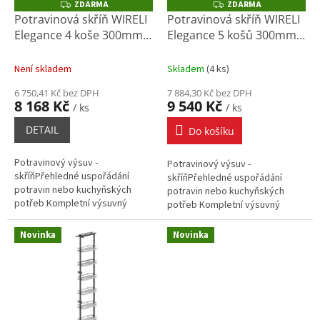
o
ZDARMA
ZDARMA
Z
Z
D
D
d
Potravinová skříň WIRELI
Potravinová skříň WIRELI
A
A
u
Elegance 4 koše 300mm,
Elegance 5 košů 300mm,
R
R
M
M
k
245x500x1259-1655mm,
245x500x1659-1955mm,
A
A
t
bílá, chrom
bílá, chrom
Není skladem
Skladem
(
4 ks
)
ů
6 750,41 Kč bez DPH
7 884,30 Kč bez DPH
8 168 Kč
9 540 Kč
/ ks
/ ks
DETAIL
Do košíku
Potravinový výsuv -
Potravinový výsuv -
skříňPřehledné uspořádání
skříňPřehledné uspořádání
potravin nebo kuchyňských
potravin nebo kuchyňských
potřeb Kompletní výsuvný
potřeb Kompletní výsuvný
systém do potravinové skříně
systém do potravinové skříně
šířky 30 cmPlynulé dovření
šířky 30 cmPlynulé dovření
Novinka
Novinka
celého výsuvu...
celého výsuvu...