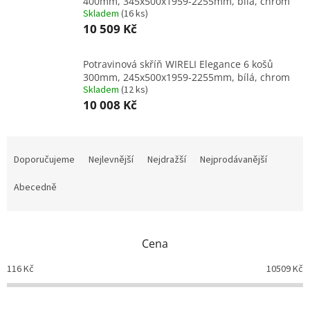
400mm, 345x500x1959-2255mm, bílá, chrom
Skladem
(
16 ks
)
10 509 Kč
Potravinová skříň WIRELI Elegance 6 košů
300mm, 245x500x1959-2255mm, bílá, chrom
Skladem
(
12 ks
)
10 008 Kč
Ř
a
Doporučujeme
Nejlevnější
Nejdražší
Nejprodávanější
z
e
Abecedně
n
í
p
Cena
r
o
116
Kč
10509
Kč
d
u