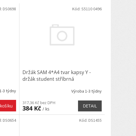
d:
DS0698
Kód:
S5110 0496
Držák SAM 4*A4 tvar kapsy Y -
držák student stříbrná
1-3 týdny
Výroba 1-3 týdny
317,36 Kč bez DPH
DETAIL
košíku
384 Kč
/ ks
d:
DS0654
Kód:
DS1455