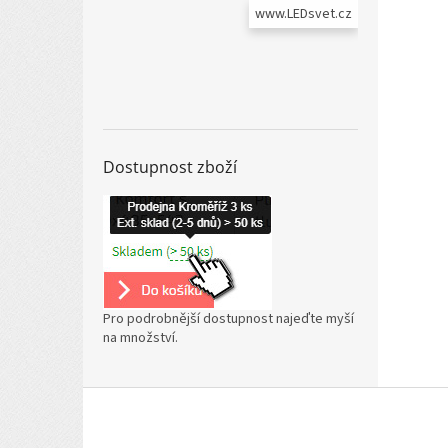
www.LEDsvet.cz
Dostupnost zboží
Pro podrobnější dostupnost najeďte myší
na množství.
Z
á
p