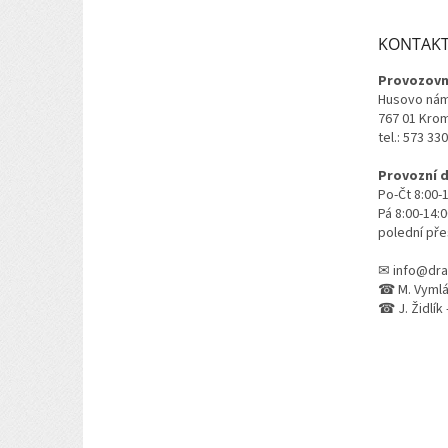
a
t
KONTAK
í
Provozovn
Husovo nám
767 01 Kro
tel.: 573 33
Provozní 
Po-Čt 8:00-
Pá 8:00-14:
polední pře
✉ info@dra
☎ M. Vymlát
☎ J. Židlík 