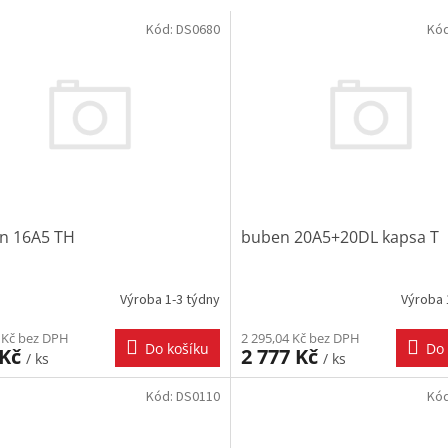
Kód:
DS0680
Kó
n 16A5 TH
buben 20A5+20DL kapsa T
Výroba 1-3 týdny
Výroba 
 Kč bez DPH
2 295,04 Kč bez DPH
Do košíku
Do 
 Kč
2 777 Kč
/ ks
/ ks
Kód:
DS0110
Kó