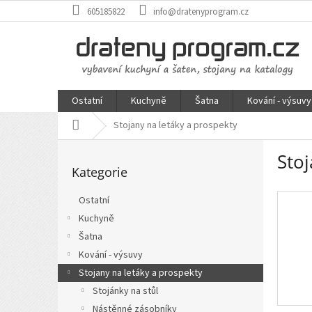
Přejít
605185822
info@dratenyprogram.cz
na
obsah
Ostatní
Kuchyně
Šatna
Kování - výsuvy
Domů
Stojany na letáky a prospekty
P
Stoj
Přeskočit
o
Kategorie
kategorie
s
t
Ostatní
r
Kuchyně
a
n
Šatna
n
Kování - výsuvy
í
Stojany na letáky a prospekty
p
Stojánky na stůl
a
Nástěnné zásobníky