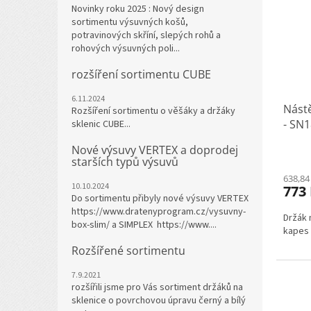
Novinky roku 2025 : Nový design
sortimentu výsuvných košů,
potravinových skříní, slepých rohů a
rohových výsuvných poli...
rozšíření sortimentu CUBE
6.11.2024
Nást
Rozšíření sortimentu o věšáky a držáky
- SN
sklenic CUBE...
Nové výsuvy VERTEX a doprodej
starších typů výsuvů
638,84
10.10.2024
773
Do sortimentu přibyly nové výsuvy VERTEX
https://www.dratenyprogram.cz/vysuvny-
Držák 
box-slim/ a SIMPLEX https://www....
kapes 
Rozšířené sortimentu
7.9.2021
rozšířili jsme pro Vás sortiment držáků na
sklenice o povrchovou úpravu černý a bílý