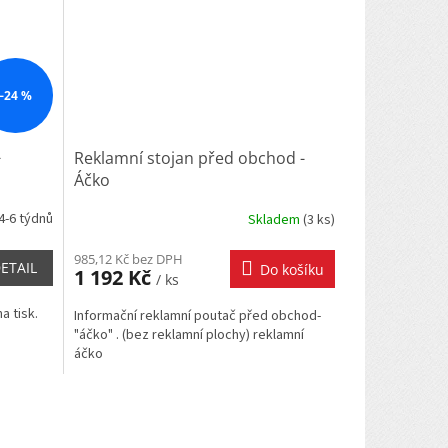
–24 %
-
Reklamní stojan před obchod -
Áčko
4-6 týdnů
Skladem
(
3 ks
)
985,12 Kč bez DPH
ETAIL
Do košíku
1 192 Kč
/ ks
a tisk.
Informační reklamní poutač před obchod-
.
"áčko" . (bez reklamní plochy) reklamní
áčko