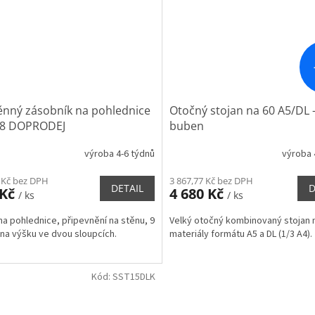
ěnný zásobník na pohlednice
Otočný stojan na 60 A5/DL 
18 DOPRODEJ
buben
výroba 4-6 týdnů
výroba 
 Kč bez DPH
3 867,77 Kč bez DPH
DETAIL
D
 Kč
4 680 Kč
/ ks
/ ks
na pohlednice, připevnění na stěnu, 9
Velký otočný kombinovaný stojan n
na výšku ve dvou sloupcích.
materiály formátu A5 a DL (1/3 A4)
Kód:
SST15DLK