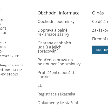
T
Obchodní informace
O nás
a:
Obchodní podmínky
Co dělá
. 13
měříž
Doprava a balné,
Zakázko
0 358
reklamace zásilky
Firemní 
doba:
Ochrana osobních
údajů a jejich
16:00
ARCHIV
zpracování
00
stávka 12-13h
Poučení o právu na
odstoupení od smlouvy
tenyprogram.cz
il - 605 185 822
Prohlášení o použití
- 604 316 013
cookies
EET
Registrace zákazníka
Dokumenty ke stažení