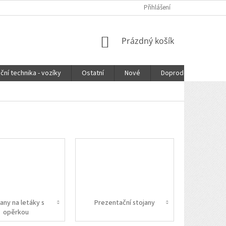
Přihlášení
NÁKUPNÍ
Prázdný košík
KOŠÍK
ční technika - vozíky
Ostatní
Nové
Doprodej
DOPR
any na letáky s
Prezentační stojany
opěrkou