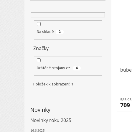
V
n
ý
í
p
p
i
r
s
o
Na skladě
2
p
d
r
u
Značky
o
k
d
t
u
ů
Drátěné-stojany.cz
4
bube
k
t
ů
Položek k zobrazení:
7
585,95
709
Novinky
Novinky roku 2025
16.6.2025