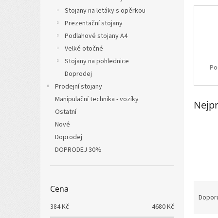
n
Stojany na letáky s opěrkou
e
l
Prezentační stojany
Podlahové stojany A4
Velké otočné
Stojany na pohlednice
Po
Doprodej
Prodejní stojany
Manipulační technika - vozíky
Nejpr
Ostatní
Nové
Doprodej
DOPRODEJ 30%
Ř
Cena
a
Dopor
z
384
Kč
4680
Kč
e