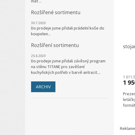
mat ...
Rozšířené sortimentu
30.7.2020
Do prodeje jsme přidali prádelní koše do
koupelen...
Rozšíření sortimentu
stoj
25.6.2020
Do prodeje jsme přidali závěsný program
na stěnu TITANE pro zavěšení
kuchyňských potřeb v barvě antracit....
1 611,
1 9
ARCHIV
Prezen
letáčk
formá
Reklamní