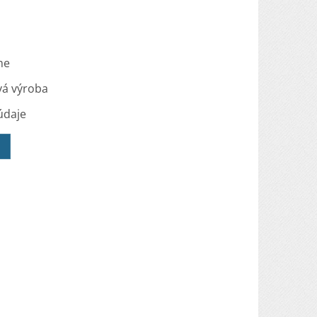
me
vá výroba
údaje