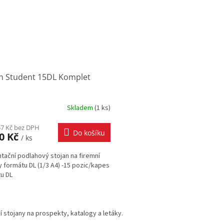
an Student 15DL Komplet
Skladem
(
1 ks
)
57 Kč bez DPH
Do košíku
50 Kč
/ ks
tační podlahový stojan na firemní
y formátu DL (1/3 A4) -15 pozic/kapes
tu DL
O
v
 stojany na prospekty, katalogy a letáky.
l