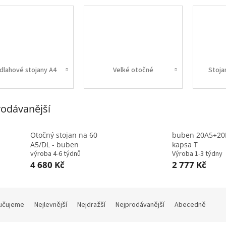
dlahové stojany A4
Velké otočné
Stoja
odávanější
Otočný stojan na 60
buben 20A5+20
A5/DL - buben
kapsa T
výroba 4-6 týdnů
Výroba 1-3 týdny
4 680 Kč
2 777 Kč
učujeme
Nejlevnější
Nejdražší
Nejprodávanější
Abecedně