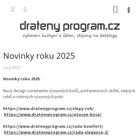
Přejít
NÁKUP
na
obsah
KOŠÍK
Novinky roku 2025
16.6.2025
Novinky roku 2025
:
Nový design sortimentu výsuvných košů, potravinových skříní, slepých
rohů a rohových výsuvných polic
https://www.dratenyprogram.cz/slepy-roh/
https://www.dratenyprogram.cz/otocne-kose/
https://www.dratenyprogram.cz/rada-komfort/
https://www.dratenyprogram.cz/rada-elegance-2/