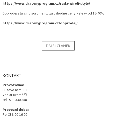
https://www.dratenyprogram.cz/rada-wireli-style/
Doprodej staršího sortimentu za výhodné ceny - slevy od 15-40%
https://www.dratenyprogram.cz/doprodej/
DALŠÍ ČLÁNEK
Z
á
p
a
KONTAKT
t
Provozovna:
í
Husovo nám. 13
767 01 Kroměříž
tel.: 573 330 358
Provozní doba:
Po-Čt 8:00-16:00