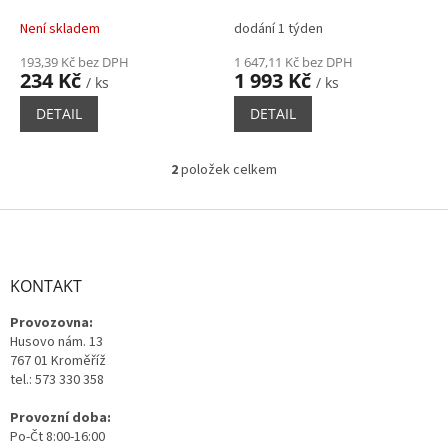
k
t
Není skladem
dodání 1 týden
ů
193,39 Kč bez DPH
1 647,11 Kč bez DPH
234 Kč
1 993 Kč
/ ks
/ ks
DETAIL
DETAIL
2
položek celkem
O
v
l
Z
á
á
d
p
a
a
KONTAKT
c
t
í
Provozovna:
í
p
Husovo nám. 13
r
767 01 Kroměříž
v
tel.: 573 330 358
k
y
Provozní doba:
v
Po-Čt 8:00-16:00
ý