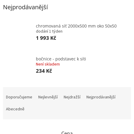
Nejprodávanější
chromovaná síť 2000x500 mm oko 50x50
dodání 1 týden
1 993 Kč
bočnice - podstavec k síti
Není skladem
234 Kč
Ř
a
Doporučujeme
Nejlevnější
Nejdražší
Nejprodávanější
z
e
Abecedně
n
í
p
Cena