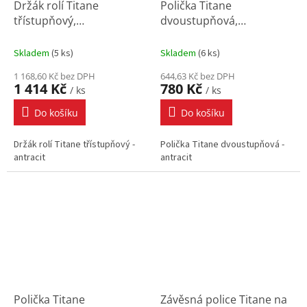
Držák rolí Titane
Polička Titane
třístupňový,
dvoustupňová,
325x159x278, mm,
216x87x250 mm, antracit
antracit
Skladem
(
5 ks
)
Skladem
(
6 ks
)
1 168,60 Kč bez DPH
644,63 Kč bez DPH
1 414 Kč
780 Kč
/ ks
/ ks
Do košíku
Do košíku
Držák rolí Titane třístupňový -
Polička Titane dvoustupňová -
antracit
antracit
Polička Titane
Závěsná police Titane na