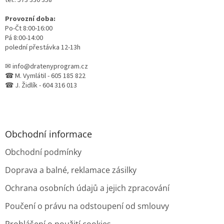
k
y
Provozní doba:
v
Po-Čt 8:00-16:00
ý
Pá 8:00-14:00
p
polední přestávka 12-13h
i
s
✉ info@dratenyprogram.cz
u
☎ M. Vymlátil - 605 185 822
☎ J. Židlík - 604 316 013
Obchodní informace
Obchodní podmínky
Doprava a balné, reklamace zásilky
Ochrana osobních údajů a jejich zpracování
Poučení o právu na odstoupení od smlouvy
Prohlášení o použití cookies