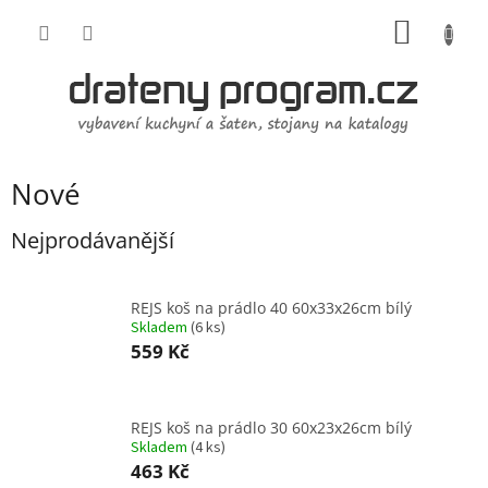
Přejít
NÁKUP
na
obsah
KOŠÍK
Nové
Nejprodávanější
REJS koš na prádlo 40 60x33x26cm bílý
Skladem
(
6 ks
)
559 Kč
REJS koš na prádlo 30 60x23x26cm bílý
Skladem
(
4 ks
)
463 Kč