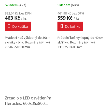
Skladem
(
4 ks
)
Skladem
(
6 ks
)
382,64 Kč bez DPH
461,98 Kč bez DPH
463 Kč
559 Kč
/ ks
/ ks
Do košíku
Do košíku
Prádelní koš výklopný do 30cm
Prádelní koš výklopný do 40 cm
skříňky - bílý. Rozměry (š×h×v):
skříňky. Rozměry (š×h×v):
235×255×600 mm
335×255×600 mm
Zrcadlo s LED osvětlením
Heracles, 600x35x800
mm, neutrál (4000K)