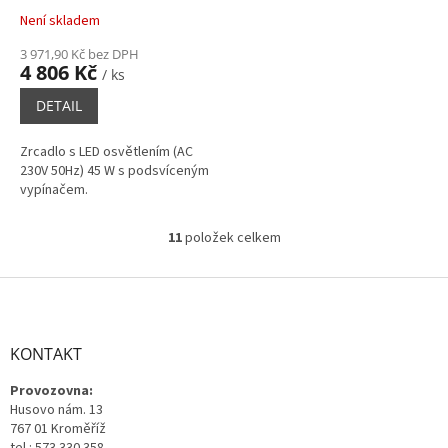
Není skladem
3 971,90 Kč bez DPH
4 806 Kč
/ ks
DETAIL
Zrcadlo s LED osvětlením (AC
230V 50Hz) 45 W s podsvíceným
vypínačem.
11
položek celkem
O
v
l
Z
á
á
d
p
a
a
KONTAKT
c
t
í
Provozovna:
í
p
Husovo nám. 13
r
767 01 Kroměříž
v
tel.: 573 330 358