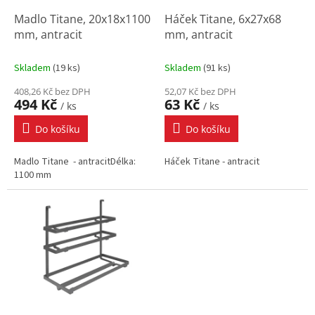
o
d
Madlo Titane, 20x18x1100
Háček Titane, 6x27x68
u
mm, antracit
mm, antracit
k
t
Skladem
(
19 ks
)
Skladem
(
91 ks
)
ů
408,26 Kč bez DPH
52,07 Kč bez DPH
494 Kč
63 Kč
/ ks
/ ks
Do košíku
Do košíku
Madlo Titane - antracitDélka:
Háček Titane - antracit
1100 mm