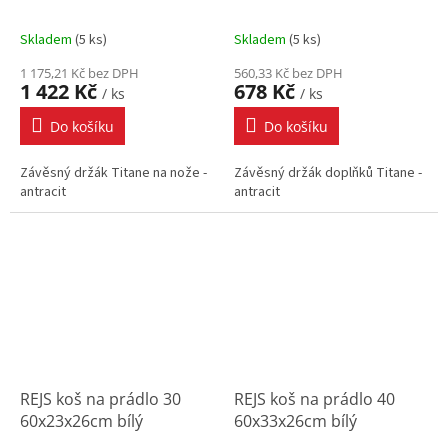
antracit
antracit
Skladem
(
5 ks
)
Skladem
(
5 ks
)
1 175,21 Kč bez DPH
560,33 Kč bez DPH
1 422 Kč
678 Kč
/ ks
/ ks
Do košíku
Do košíku
Závěsný držák Titane na nože -
Závěsný držák doplňků Titane -
antracit
antracit
REJS koš na prádlo 30
REJS koš na prádlo 40
60x23x26cm bílý
60x33x26cm bílý