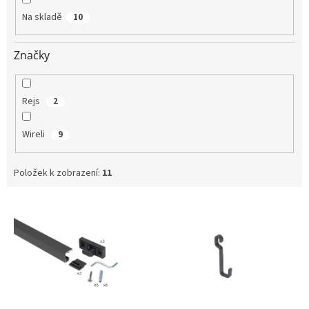
Na skladě
10
Značky
Rejs
2
Wireli
9
Položek k zobrazení:
11
V
ý
p
i
s
p
r