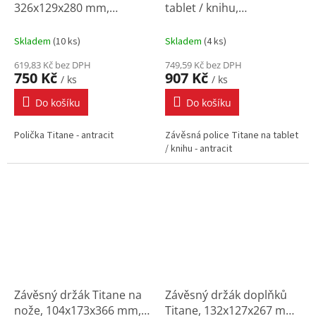
326x129x280 mm,
tablet / knihu,
antracit
222x102x280 mm,
antracit
Skladem
(
10 ks
)
Skladem
(
4 ks
)
619,83 Kč bez DPH
749,59 Kč bez DPH
750 Kč
907 Kč
/ ks
/ ks
Do košíku
Do košíku
Polička Titane - antracit
Závěsná police Titane na tablet
/ knihu - antracit
Závěsný držák Titane na
Závěsný držák doplňků
nože, 104x173x366 mm,
Titane, 132x127x267 mm,