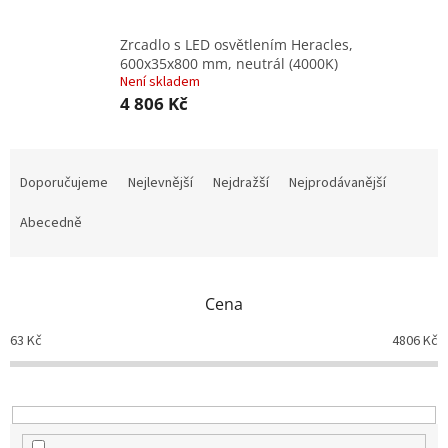
Zrcadlo s LED osvětlením Heracles,
600x35x800 mm, neutrál (4000K)
Není skladem
4 806 Kč
Ř
a
Doporučujeme
Nejlevnější
Nejdražší
Nejprodávanější
z
e
Abecedně
n
í
p
Cena
r
o
63
Kč
4806
Kč
d
u
k
t
ů