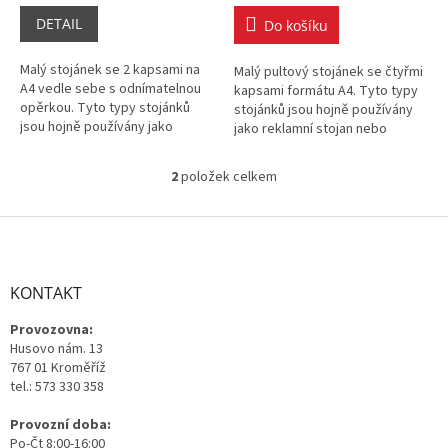
DETAIL
Do košíku
Malý stojánek se 2 kapsami na
Malý pultový stojánek se čtyřmi
A4 vedle sebe s odnímatelnou
kapsami formátu A4. Tyto typy
opěrkou. Tyto typy stojánků
stojánků jsou hojně používány
jsou hojně používány jako
jako reklamní stojan nebo
reklamní stojan nebo
jednodruhová zásoba letáků.
jednodruhová zásoba letáků.
2
položek celkem
O
v
l
Z
á
á
d
p
a
a
KONTAKT
c
t
í
Provozovna:
í
p
Husovo nám. 13
r
767 01 Kroměříž
v
tel.: 573 330 358
k
y
Provozní doba:
v
Po-Čt 8:00-16:00