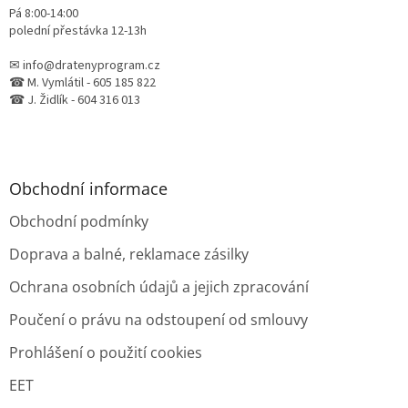
ý
Pá 8:00-14:00
p
polední přestávka 12-13h
i
s
✉ info@dratenyprogram.cz
u
☎ M. Vymlátil - 605 185 822
☎ J. Židlík - 604 316 013
Obchodní informace
Obchodní podmínky
Doprava a balné, reklamace zásilky
Ochrana osobních údajů a jejich zpracování
Poučení o právu na odstoupení od smlouvy
Prohlášení o použití cookies
EET