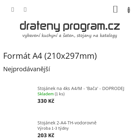
Přejít
NÁKUP
na
obsah
KOŠÍK
Formát A4 (210x297mm)
Nejprodávanější
Stojánek na 4ks A4/M - 'Bača' - DOPRODEJ
Skladem
(
1 ks
)
330 Kč
Stojánek 2-A4-TH-vodorovně
Výroba 1-3 týdny
203 Kč