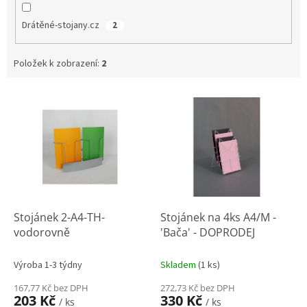
Drátěné-stojany.cz
2
Položek k zobrazení:
2
V
ý
p
i
s
p
r
o
d
Stojánek 2-A4-TH-
Stojánek na 4ks A4/M -
u
vodorovně
'Bača' - DOPRODEJ
k
t
Výroba 1-3 týdny
Skladem
(
1 ks
)
ů
167,77 Kč bez DPH
272,73 Kč bez DPH
203 Kč
330 Kč
/ ks
/ ks