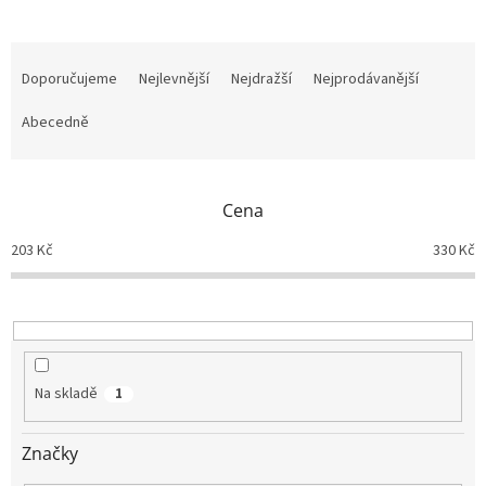
Ř
a
Doporučujeme
Nejlevnější
Nejdražší
Nejprodávanější
z
e
Abecedně
n
í
p
Cena
r
o
203
Kč
330
Kč
d
u
k
t
ů
Na skladě
1
Značky