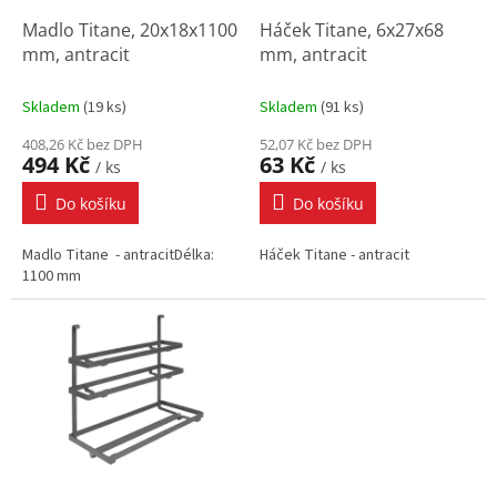
o
d
Madlo Titane, 20x18x1100
Háček Titane, 6x27x68
u
mm, antracit
mm, antracit
k
t
Skladem
(
19 ks
)
Skladem
(
91 ks
)
ů
408,26 Kč bez DPH
52,07 Kč bez DPH
494 Kč
63 Kč
/ ks
/ ks
Do košíku
Do košíku
Madlo Titane - antracitDélka:
Háček Titane - antracit
1100 mm