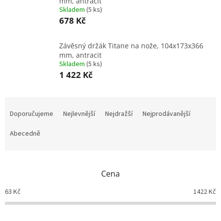
mm, antracit
Skladem
(
5 ks
)
678 Kč
Závěsný držák Titane na nože, 104x173x366
mm, antracit
Skladem
(
5 ks
)
1 422 Kč
Ř
a
Doporučujeme
Nejlevnější
Nejdražší
Nejprodávanější
z
e
Abecedně
n
í
p
Cena
r
o
63
Kč
1422
Kč
d
u