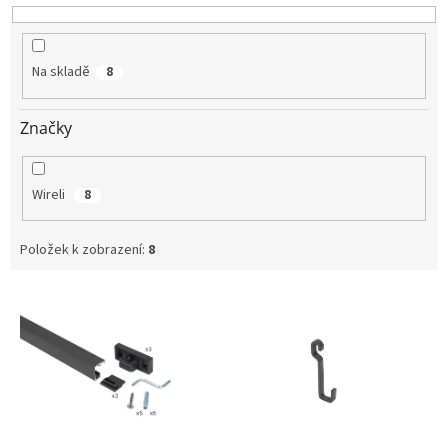
k
t
ů
Na skladě
8
Značky
Wireli
8
Položek k zobrazení:
8
V
ý
p
i
s
p
r