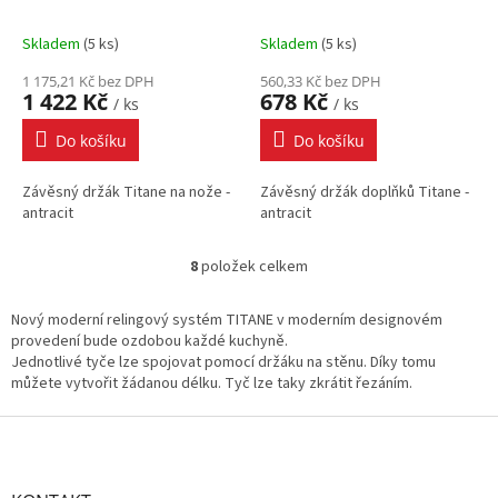
antracit
antracit
Skladem
(
5 ks
)
Skladem
(
5 ks
)
1 175,21 Kč bez DPH
560,33 Kč bez DPH
1 422 Kč
678 Kč
/ ks
/ ks
Do košíku
Do košíku
Závěsný držák Titane na nože -
Závěsný držák doplňků Titane -
antracit
antracit
8
položek celkem
O
v
l
Nový moderní relingový systém TITANE v moderním designovém
á
provedení bude ozdobou každé kuchyně.
d
Jednotlivé tyče lze spojovat pomocí držáku na stěnu. Díky tomu
a
můžete vytvořit žádanou délku. Tyč lze taky zkrátit řezáním.
c
í
Z
p
á
r
p
v