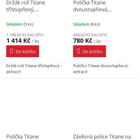
Držák rolí Titane
Polička Titane
třístupňový,
dvoustupňová,
325x159x278, mm,
216x87x250 mm, antracit
antracit
Skladem
(
5 ks
)
Skladem
(
6 ks
)
1 168,60 Kč bez DPH
644,63 Kč bez DPH
1 414 Kč
780 Kč
/ ks
/ ks
Do košíku
Do košíku
Držák rolí Titane třístupňový -
Polička Titane dvoustupňová -
antracit
antracit
Polička Titane
Závěsná police Titane na