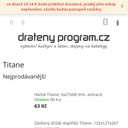
Přejít
ve dnech 10-14.8. bude probíhat dovolená, prodej přes eshop
na
nepřerušen, zásilky budou postupně zasílány
obsah
NÁKUP
KOŠÍK
Titane
Nejprodávanější
Háček Titane, 6x27x68 mm, antracit
Skladem
(
91 ks
)
63 Kč
Závěsný držák doplňků Titane, 132x127x267