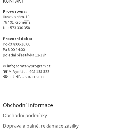
a
KONTAKT
k
t
y
Provozovna:
í
v
Husovo nám. 13
ý
767 01 Kroměříž
p
tel.: 573 330 358
i
s
Provozní doba:
u
Po-Čt 8:00-16:00
Pá 8:00-14:00
polední přestávka 12-13h
✉ info@dratenyprogram.cz
☎ M. Vymlátil - 605 185 822
☎ J. Židlík - 604 316 013
Obchodní informace
Obchodní podmínky
Doprava a balné, reklamace zásilky