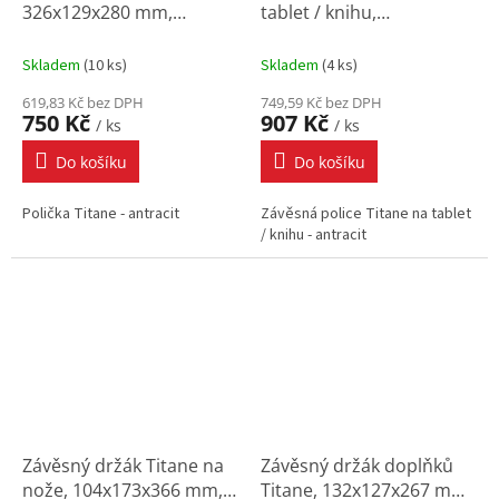
326x129x280 mm,
tablet / knihu,
antracit
222x102x280 mm,
antracit
Skladem
(
10 ks
)
Skladem
(
4 ks
)
619,83 Kč bez DPH
749,59 Kč bez DPH
750 Kč
907 Kč
/ ks
/ ks
Do košíku
Do košíku
Polička Titane - antracit
Závěsná police Titane na tablet
/ knihu - antracit
Závěsný držák Titane na
Závěsný držák doplňků
nože, 104x173x366 mm,
Titane, 132x127x267 mm,