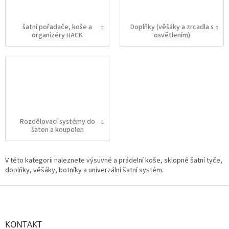
šatní pořadače, koše a
Doplňky (věšáky a zrcadla s
organizéry HACK
osvětlením)
Rozdělovací systémy do
šaten a koupelen
V této kategorii naleznete výsuvné a prádelní koše, sklopné šatní tyče,
doplňky, věšáky, botníky a univerzální šatní systém.
Z
á
p
a
KONTAKT