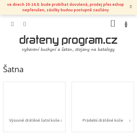
Přejít
ve dnech 10-14.8. bude probíhat dovolená, prodej přes eshop
na
nepřerušen, zásilky budou postupně zasílány
obsah
NÁKUP
KOŠÍK
Šatna
Výsuvné drátěné šatní koše
Prádelní drátěné koše