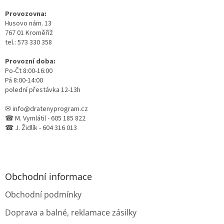
t
Provozovna:
í
Husovo nám. 13
767 01 Kroměříž
tel.: 573 330 358
Provozní doba:
Po-Čt 8:00-16:00
Pá 8:00-14:00
polední přestávka 12-13h
✉ info@dratenyprogram.cz
☎ M. Vymlátil - 605 185 822
☎ J. Židlík - 604 316 013
Obchodní informace
Obchodní podmínky
Doprava a balné, reklamace zásilky