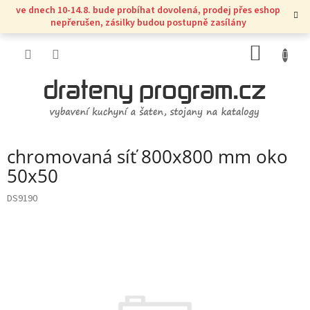
Přejít
ve dnech 10-14.8. bude probíhat dovolená, prodej přes eshop
na
nepřerušen, zásilky budou postupně zasílány
obsah
NÁKUP
KOŠÍK
chromovaná síť 800x800 mm oko
50x50
DS9190