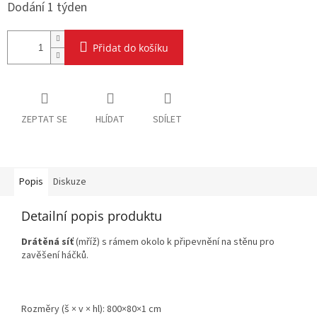
Dodání 1 týden
Přidat do košíku
ZEPTAT SE
HLÍDAT
SDÍLET
Popis
Diskuze
Detailní popis produktu
Drátěná síť
(mříž) s rámem okolo k připevnění na stěnu pro
zavěšení háčků.
Rozměry (š × v × hl): 800×80×1 cm