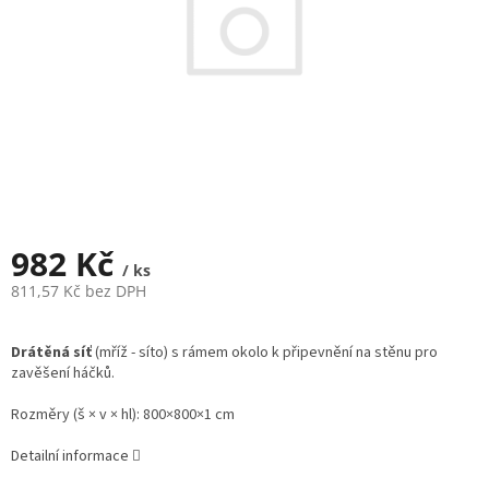
982 Kč
/ ks
811,57 Kč bez DPH
Měrná
cena:
Drátěná síť
(mříž - síto) s rámem okolo k připevnění na stěnu pro
zavěšení háčků.
Rozměry (š × v × hl): 800×800×1 cm
Detailní informace