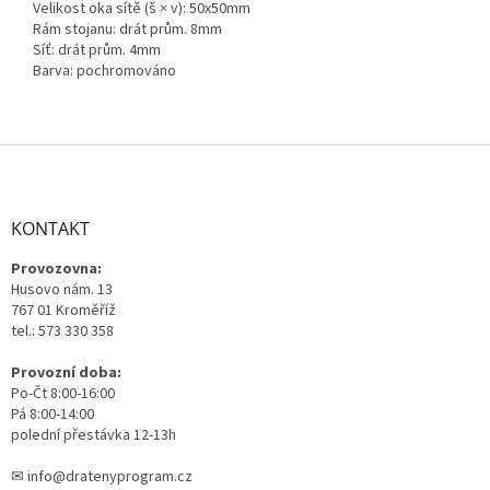
Velikost oka sítě (š × v): 50x50mm
Rám stojanu: drát prům. 8mm
Síť: drát prům. 4mm
Barva: pochromováno
Z
á
p
a
KONTAKT
t
Provozovna:
í
Husovo nám. 13
767 01 Kroměříž
tel.: 573 330 358
Provozní doba:
Po-Čt 8:00-16:00
Pá 8:00-14:00
polední přestávka 12-13h
✉ info@dratenyprogram.cz