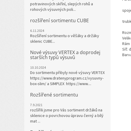
potravinových skříní, slepých rohů a
rohových výsuvných poli...
spoj
rozšíření sortimentu CUBE
trub
6.11.2024
Rozmě
Rozšíření sortimentu o věšáky a držáky
Velik
sklenic CUBE...
Rám 
Síť:
Nové výsuvy VERTEX a doprodej
Barv
starších typů výsuvů
10.10.2024
Do sortimentu přibyly nové výsuvy VERTEX
https://www.dratenyprogram.cz/vysuvny-
box-slim/ a SIMPLEX https://www....
Rozšířené sortimentu
7.9.2021
rozšířili jsme pro Vás sortiment držáků na
sklenice o povrchovou úpravu černý a bílý
mat ...