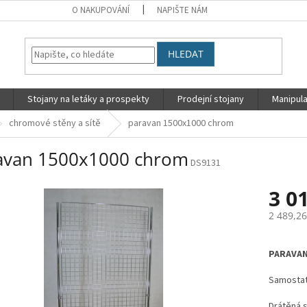
O NAKUPOVÁNÍ
NAPIŠTE NÁM
HLEDAT
Stojany na letáky a prospekty
Prodejní stojany
Manipula
chromové stěny a sítě
paravan 1500x1000 chrom
avan 1500x1000 chrom
DS9131
3 0
2 489,2
Měrná
cena:
PARAVAN 
Samostatn
Drátěná 