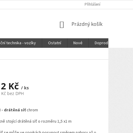
Přihlášení
NÁKUPNÍ
Prázdný košík
KOŠÍK
ční technika - vozíky
Ostatní
Nové
Doprodej
DOPR
12 Kč
/ ks
6 Kč bez DPH
- drátěná síť
chrom
ě stojící drátěná síť o rozměru 1,5 x1 m
síť se může ve spojkách posunout směrem nahoru až o