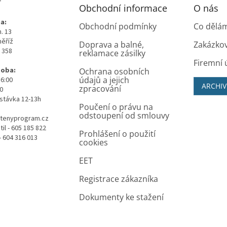
T
Obchodní informace
O nás
a:
Obchodní podmínky
Co dělá
. 13
měříž
Doprava a balné,
Zakázko
0 358
reklamace zásilky
Firemní 
doba:
Ochrana osobních
údajů a jejich
16:00
ARCHIV
zpracování
00
stávka 12-13h
Poučení o právu na
odstoupení od smlouvy
tenyprogram.cz
il - 605 185 822
Prohlášení o použití
- 604 316 013
cookies
EET
Registrace zákazníka
Dokumenty ke stažení