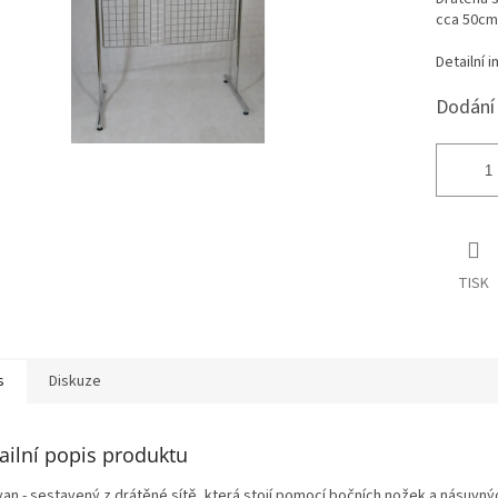
cca 50cm 
Detailní 
Dodání 
TISK
s
Diskuze
ailní popis produktu
van - sestavený z drátěné sítě, která stojí pomocí bočních nožek a násuvnýc