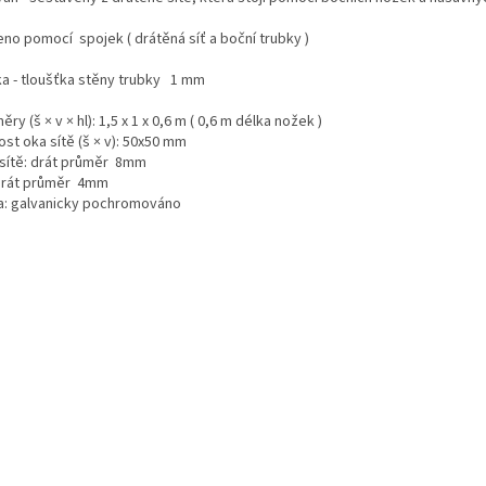
eno pomocí spojek ( drátěná síť a boční trubky )
ka - tloušťka stěny trubky 1 mm
ry (š × v × hl): 1,5 x 1 x 0,6 m ( 0,6 m délka nožek )
ost oka sítě (š × v): 50x50 mm
sítě: drát průměr 8mm
 drát průměr 4mm
a: galvanicky pochromováno