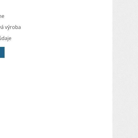
me
vá výroba
údaje