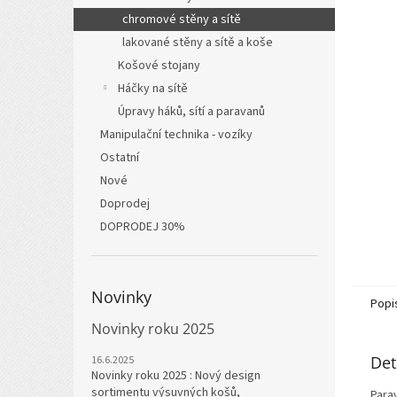
n
chromové stěny a sítě
e
l
lakované stěny a sítě a koše
Košové stojany
Háčky na sítě
Úpravy háků, sítí a paravanů
Manipulační technika - vozíky
Ostatní
Nové
Doprodej
DOPRODEJ 30%
Novinky
Popi
Novinky roku 2025
Det
16.6.2025
Novinky roku 2025 : Nový design
sortimentu výsuvných košů,
Para