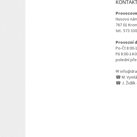
KONTAK
í
Provozovn
Husovo nám
767 01 Kro
tel.: 573 33
Provozní 
Po-Čt 8:00-
Pá 8:00-14:
polední pře
✉ info@dra
☎ M. Vymlát
☎ J. Židlík 