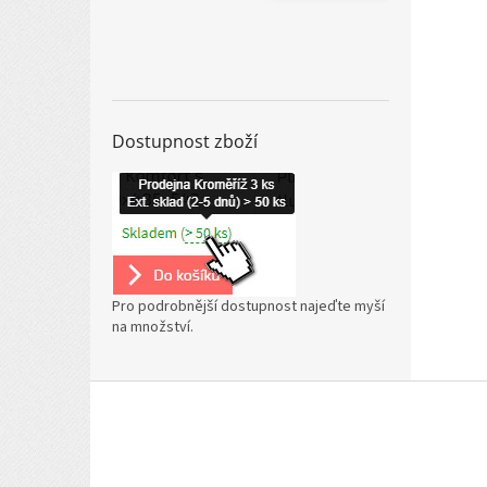
Dostupnost zboží
Pro podrobnější dostupnost najeďte myší
na množství.
Z
á
p
a
t