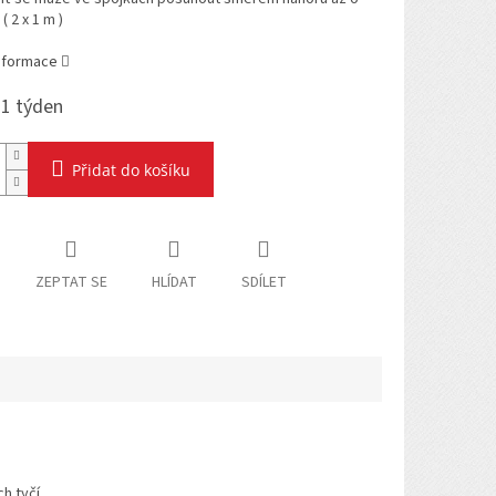
( 2 x 1 m )
informace
1 týden
Přidat do košíku
ZEPTAT SE
HLÍDAT
SDÍLET
h tyčí