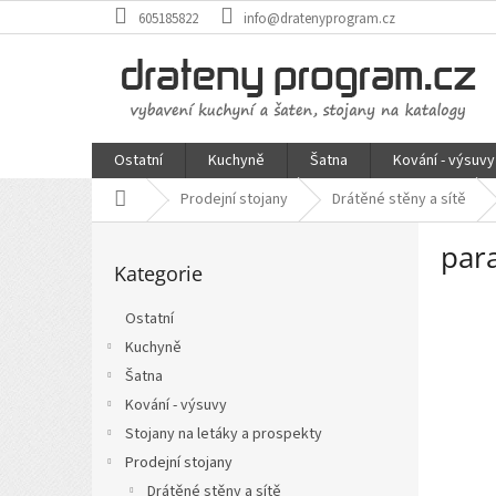
Přejít
605185822
info@dratenyprogram.cz
na
obsah
Ostatní
Kuchyně
Šatna
Kování - výsuvy
Domů
Prodejní stojany
Drátěné stěny a sítě
P
par
Přeskočit
o
Kategorie
kategorie
s
t
Ostatní
r
Kuchyně
a
n
Šatna
n
Kování - výsuvy
í
Stojany na letáky a prospekty
p
Prodejní stojany
a
Drátěné stěny a sítě