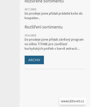
Rozšířené sortimentu
30.7.2020
Do prodeje jsme přidali prádelní koše do
koupelen...
Rozšíření sortimentu
25.6.2020
Do prodeje jsme přidali závěsný program
na stěnu TITANE pro zavěšení
kuchyňských potřeb v barvě antracit....
ARCHIV
www.LEDsvet.cz