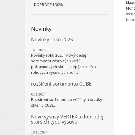
Maxim
DOPRODEJ 30%
Mont
Výsu
Umož
Novinky
Novinky roku 2025
16.6.2025
Novinky roku 2025 : Nový design
sortimentu výsuvných košů,
potravinových skříní, slepých rohů a
rohových výsuvných poli...
rozšíření sortimentu CUBE
6.11.2024
Rozšíření sortimentu o věšáky a držáky
sklenic CUBE...
Nové výsuvy VERTEX a doprodej
starších typů výsuvů
10.10.2024