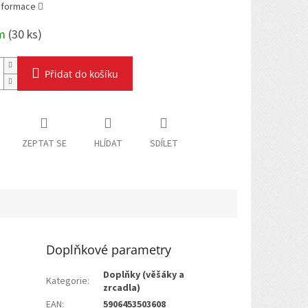
informace
em
(
30 ks
)
Přidat do košíku
ZEPTAT SE
HLÍDAT
SDÍLET
Doplňkové parametry
Doplňky (věšáky a
Kategorie
:
zrcadla)
EAN
:
5906453503608