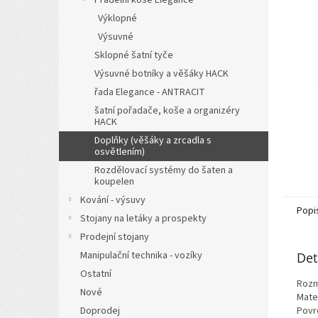
a
Výklopné
n
Výsuvné
e
l
Sklopné šatní tyče
Výsuvné botníky a věšáky HACK
řada Elegance - ANTRACIT
šatní pořadače, koše a organizéry
HACK
Doplňky (věšáky a zrcadla s
osvětlením)
Rozdělovací systémy do šaten a
koupelen
Kování - výsuvy
Popi
Stojany na letáky a prospekty
Prodejní stojany
Manipulační technika - vozíky
Det
Ostatní
Rozm
Nové
Mater
Doprodej
Povrc