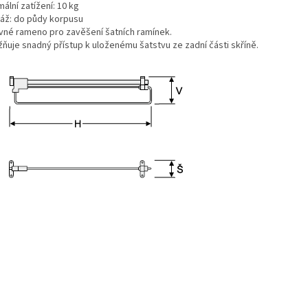
ální zatížení: 10 kg
áž: do půdy korpusu
vné rameno pro zavěšení šatních ramínek.
ňuje snadný přístup k uloženému šatstvu ze zadní části skříně.