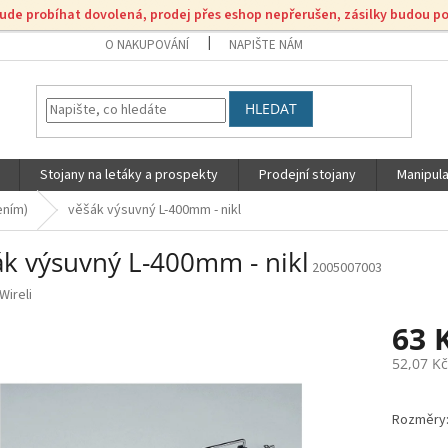
bude probíhat dovolená, prodej přes eshop nepřerušen, zásilky budou p
O NAKUPOVÁNÍ
NAPIŠTE NÁM
HLEDAT
Stojany na letáky a prospekty
Prodejní stojany
Manipula
ením)
věšák výsuvný L-400mm - nikl
ák výsuvný L-400mm - nikl
2005007003
Wireli
63 
52,07 K
Měrná
cena:
Rozměry: