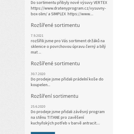
Do sortimentu přibyly nové výsuvy VERTEX
https://www.dratenyprogram.cz/vysuvny-
box-slim/ a SIMPLEX https://www....
Rozšířené sortimentu
7.9.2021
rozšířili jsme pro Vás sortiment držáků na
sklenice o povrchovou úpravu černý a bílý
mat ...
Rozšířené sortimentu
30.7.2020
Do prodeje jsme přidali prádelní koše do
koupelen...
Rozšíření sortimentu
25.6.2020
Do prodeje jsme přidali závěsný program
na stěnu TITANE pro zavěšení
kuchyňských potřeb v barvě antracit....