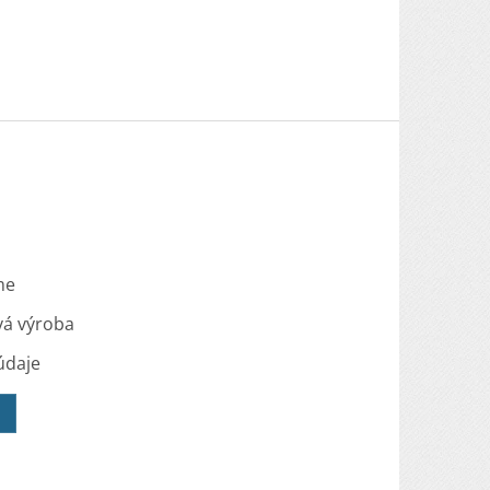
me
vá výroba
údaje