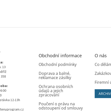
T
Obchodní informace
O nás
a:
Obchodní podmínky
Co dělá
. 13
měříž
Doprava a balné,
Zakázko
0 358
reklamace zásilky
Firemní 
doba:
Ochrana osobních
údajů a jejich
16:00
ARCHIV
zpracování
00
stávka 12-13h
Poučení o právu na
odstoupení od smlouvy
tenyprogram.cz