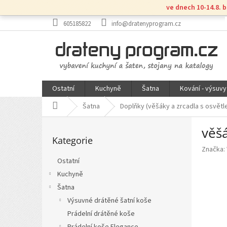
Přejít
ve dnech 10-14.8. 
na
obsah
605185822
info@dratenyprogram.cz
Ostatní
Kuchyně
Šatna
Kování - výsuvy
Domů
Šatna
Doplňky (věšáky a zrcadla s osvětl
P
věš
Přeskočit
o
Kategorie
kategorie
s
Značka:
t
Ostatní
r
Kuchyně
a
n
Šatna
n
Výsuvné drátěné šatní koše
í
Prádelní drátěné koše
p
Prádelní koše Elegance