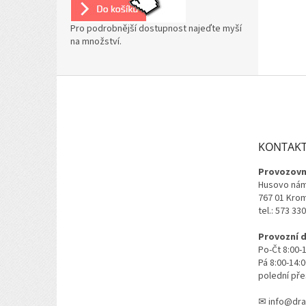
Pro podrobnější dostupnost najeďte myší
na množství.
Z
á
p
a
t
KONTAK
í
Provozovn
Husovo nám
767 01 Kro
tel.: 573 33
Provozní 
Po-Čt 8:00-
Pá 8:00-14:
polední pře
✉ info@dra