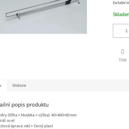
Detailní 
Sklad
TISK
s
Diskuze
ailní popis produktu
ěry (šířka × hloubka × výška): 40×400×60 mm
iál: ocel
hová úprava: nikl + černý plast