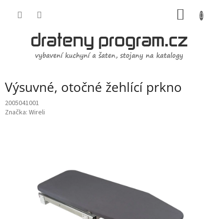
Přejít
NÁKUP
na
obsah
KOŠÍK
Výsuvné, otočné žehlící prkno
2005041001
Značka:
Wireli