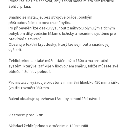
Prkno lze složit a schovat, aby zabral méně místa než tradiční
žehlicí prkna.
Snadno se instaluje, bez strojové práce, pouhým
přišroubováním do povrchu nábytku.
Po připevnění lze desku vysunout z nábytku plynulým a tichým
pohybem díky vodicím lištám s ložisky a nosnému systému pro
otevírání a zavírání.
Obsahuje textilní kryt desky, který lze sejmout a snadno jej
vyčistit.
Žehlící prkno se také může otáčet až o 180o a má aretační
systém, který jej zafixuje v libovolném směru, takže můžete své
oblečení žehlit v pohodlí.
Pro instalaci vyžaduje prostor s minimální hloubku 450 mm a šířku
(vnitřní rozměr) 380 mm.
Balení obsahuje upevňovací šrouby a montážní návod.
Vlastnosti produktu:
Skládací žehlicí prkno s otočením o 180 stupňů