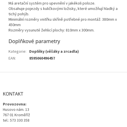
Má aretační systém pro upevnění v jakékoli poloze.
Obsahuje pojezdy s kuličkovými ložisky, které umožňují hladký a
tichý pohýb.
Minimální rozměry vnitřku skříně potřebné pro montáž: 380mm x
450mm
Rozměry vysunuté žehlicí plochy: 810mm x 300mm.
Doplňkové parametry
Kategorie
:
Doplňky (věšáky a zrcadla)
EAN
:
8595060496457
Z
á
p
a
KONTAKT
t
Provozovna:
í
Husovo nám. 13
767 01 Kroměříž
tel.: 573 330 358