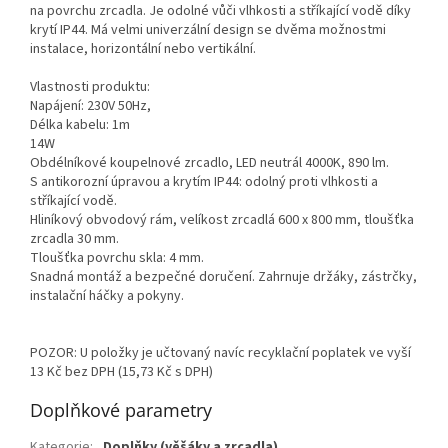
na povrchu zrcadla. Je odolné vůči vlhkosti a stříkající vodě díky
krytí IP44. Má velmi univerzální design se dvěma možnostmi
instalace, horizontální nebo vertikální.
Vlastnosti produktu:
Napájení: 230V 50Hz,
Délka kabelu: 1m
14W
Obdélníkové koupelnové zrcadlo, LED neutrál 4000K, 890 lm.
S antikorozní úpravou a krytím IP44: odolný proti vlhkosti a
stříkající vodě.
Hliníkový obvodový rám, velíkost zrcadlá 600 x 800 mm, tloušťka
zrcadla 30 mm.
Tloušťka povrchu skla: 4 mm.
Snadná montáž a bezpečné doručení. Zahrnuje držáky, zástrčky,
instalační háčky a pokyny.
POZOR: U položky je učtovaný navíc recyklační poplatek ve vyší
13 Kč bez DPH (15,73 Kč s DPH)
Doplňkové parametry
Kategorie
:
Doplňky (věšáky a zrcadla)