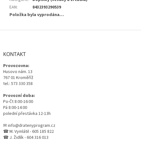
EAN
:
8432393290539
Položka byla vyprodána…
Z
á
p
a
KONTAKT
t
Provozovna:
í
Husovo nám. 13
767 01 Kroměříž
tel.: 573 330 358
Provozní doba:
Po-Čt 8:00-16:00
Pá 8:00-14:00
polední přestávka 12-13h
✉ info@dratenyprogram.cz
☎ M. Vymlátil - 605 185 822
☎ J. Židlík - 604 316 013