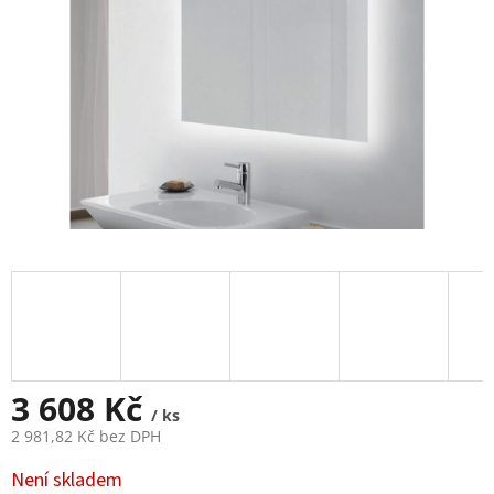
3 608 Kč
/ ks
2 981,82 Kč bez DPH
Měrná
Není skladem
cena: