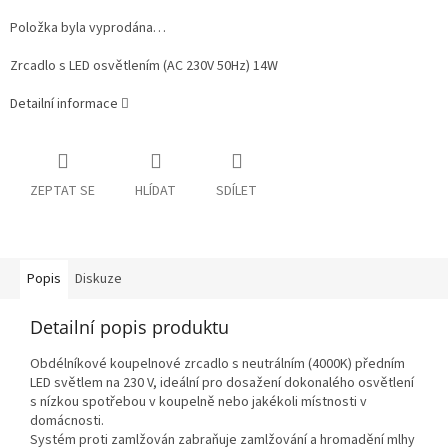
Položka byla vyprodána…
Zrcadlo s LED osvětlením (AC 230V 50Hz) 14W
Detailní informace
ZEPTAT SE
HLÍDAT
SDÍLET
Popis
Diskuze
Detailní popis produktu
Obdélníkové koupelnové zrcadlo s neutrálním (4000K) předním
LED světlem na 230 V, ideální pro dosažení dokonalého osvětlení
s nízkou spotřebou v koupelně nebo jakékoli místnosti v
domácnosti.
Systém proti zamlžován zabraňuje zamlžování a hromadění mlhy