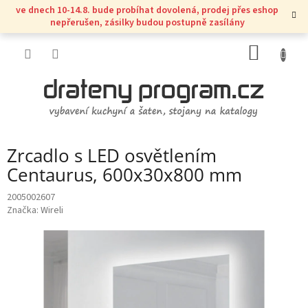
Přejít
ve dnech 10-14.8. bude probíhat dovolená, prodej přes eshop
na
nepřerušen, zásilky budou postupně zasílány
obsah
NÁKUP
KOŠÍK
Zrcadlo s LED osvětlením
Centaurus, 600x30x800 mm
2005002607
Značka:
Wireli