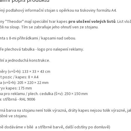
ěný podlahový informační stojan s opěrkou na tiskoviny formátu A4.
any "Theodor" mají speciální tvar kapes
pro uložení volných listů
. List vl
žili na sloup. Tím se zabraňuje jeho ohnutí ven ze stojanu.
anta s 8-mi přihrádkami / kapsami nad sebou.
ře plechová tabulka - logo pro nalepení reklamy.
ilní a jednoduchá konstrukce.
ěry (v×š×h): 133 × 33 × 43 cm
 pozic / kapes: 8 × A4
a (v×š×h): 205 × 220 × 22 mm
ryv kapes: 175 mm
a pro reklamu / plech. cedulka (š×v): 250 × 150 mm
: stříbrná - RAL 9006
rná barva na stojanu není tolik výrazná, dráty kapes nejsou tolik výrazné, ja
těné ve stojanu.
ně dodáváme v bílé a stříbrné barvě, další odstíny po domluvě)