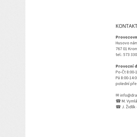
á
p
a
t
KONTAK
í
Provozovn
Husovo nám
767 01 Kro
tel.: 573 33
Provozní 
Po-Čt 8:00-
Pá 8:00-14:
polední pře
✉ info@dra
☎ M. Vymlát
☎ J. Židlík 