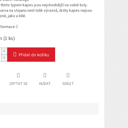
 tímto typem kapes jsou nejvhodnější na volné listy.
barva na stojanu není tolik výrazná, dráty kapes nejsou
zné, jako u bílé.
informace
em
(
1 ks
)
Přidat do košíku
ZEPTAT SE
HLÍDAT
SDÍLET