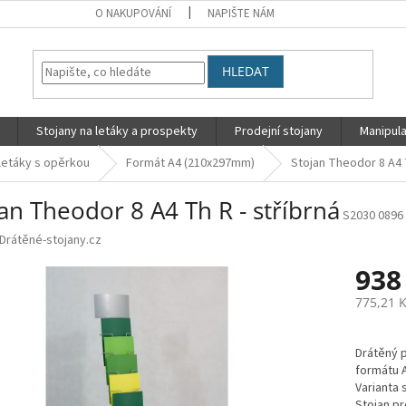
O NAKUPOVÁNÍ
NAPIŠTE NÁM
HLEDAT
Stojany na letáky a prospekty
Prodejní stojany
Manipula
 letáky s opěrkou
Formát A4 (210x297mm)
Stojan Theodor 8 A4 T
an Theodor 8 A4 Th R - stříbrná
S2030 0896
Drátěné-stojany.cz
938
775,21 
Měrná
cena:
Drátěný p
formátu A
Varianta 
Stojan p