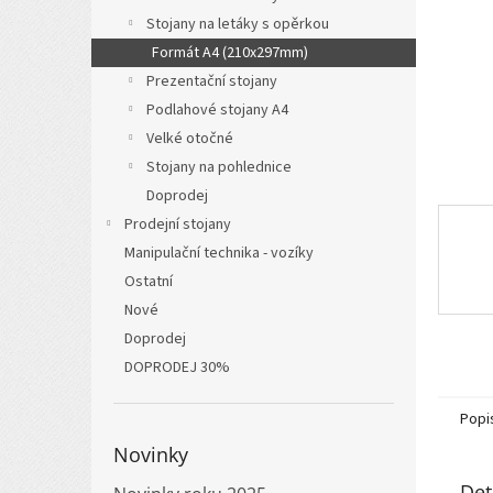
n
Stojany na letáky s opěrkou
e
l
Formát A4 (210x297mm)
Prezentační stojany
Podlahové stojany A4
Velké otočné
Stojany na pohlednice
Doprodej
Prodejní stojany
Manipulační technika - vozíky
Ostatní
Nové
Doprodej
DOPRODEJ 30%
Popi
Novinky
Det