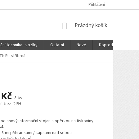
Přihlášení
NÁKUPNÍ
Prázdný košík
KOŠÍK
ční technika - vozíky
Ostatní
Nové
Doprodej
DOPR
h R - stříbrná
 Kč
/ ks
Kč bez DPH
odlahový informační stojan s opěrkou na tiskoviny
4.
s 8-mi přihrádkami / kapsami nad sebou.
ro odběr katalogů