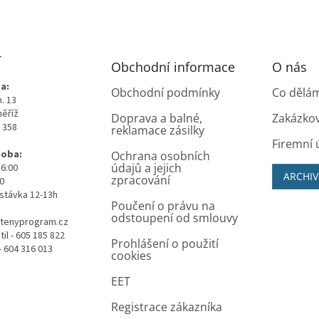
T
Obchodní informace
O nás
a:
Obchodní podmínky
Co dělá
. 13
měříž
Doprava a balné,
Zakázko
0 358
reklamace zásilky
Firemní 
doba:
Ochrana osobních
údajů a jejich
16:00
ARCHIV
zpracování
00
stávka 12-13h
Poučení o právu na
odstoupení od smlouvy
tenyprogram.cz
il - 605 185 822
Prohlášení o použití
- 604 316 013
cookies
EET
Registrace zákazníka