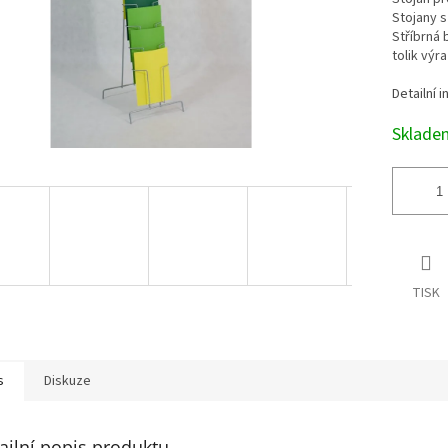
Stojany s
Stříbrná 
tolik výra
Detailní 
Sklad
TISK
s
Diskuze
ailní popis produktu