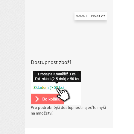
www.LEDsvet.cz
Dostupnost zboží
Pro podrobnější dostupnost najeďte myší
na množství.
Z