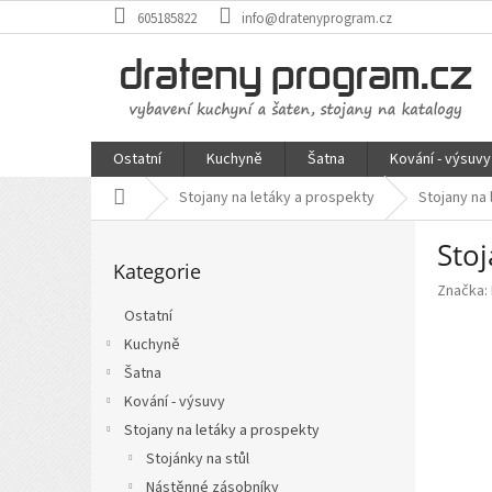
Přejít
605185822
info@dratenyprogram.cz
na
obsah
Ostatní
Kuchyně
Šatna
Kování - výsuvy
Domů
Stojany na letáky a prospekty
Stojany na
P
Stoj
Přeskočit
o
Kategorie
kategorie
s
Značka:
t
Ostatní
r
Kuchyně
a
n
Šatna
n
Kování - výsuvy
í
Stojany na letáky a prospekty
p
Stojánky na stůl
a
Nástěnné zásobníky