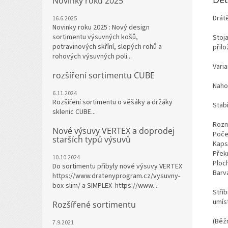
Novinky roku 2025
Drát
16.6.2025
Novinky roku 2025 : Nový design
sortimentu výsuvných košů,
Stoj
potravinových skříní, slepých rohů a
přilo
rohových výsuvných poli...
Vari
rozšíření sortimentu CUBE
Naho
6.11.2024
Rozšíření sortimentu o věšáky a držáky
Stab
sklenic CUBE...
Rozm
Nové výsuvy VERTEX a doprodej
Počet
starších typů výsuvů
Kaps
Přek
10.10.2024
Ploch
Do sortimentu přibyly nové výsuvy VERTEX
Barva
https://www.dratenyprogram.cz/vysuvny-
box-slim/ a SIMPLEX https://www....
Stříb
umís
Rozšířené sortimentu
(Běž
7.9.2021