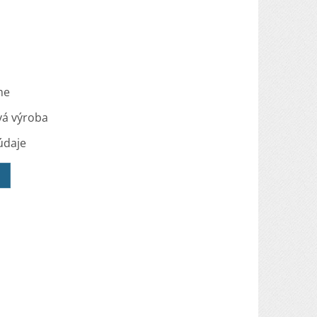
me
vá výroba
údaje