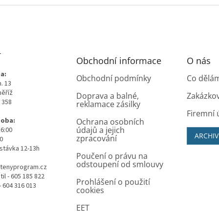
T
Obchodní informace
O nás
a:
Obchodní podmínky
Co dělá
. 13
měříž
Doprava a balné,
Zakázko
0 358
reklamace zásilky
Firemní 
doba:
Ochrana osobních
údajů a jejich
16:00
ARCHIV
zpracování
00
stávka 12-13h
Poučení o právu na
odstoupení od smlouvy
tenyprogram.cz
il - 605 185 822
Prohlášení o použití
- 604 316 013
cookies
EET