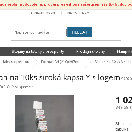
bude probíhat dovolená, prodej přes eshop nepřerušen, zásilky budou p
O NAKUPOVÁNÍ
NAPIŠTE NÁM
HLEDAT
Stojany na letáky a prospekty
Prodejní stojany
Manipula
 letáky s opěrkou
Formát A4 (210x297mm)
Stojan na 10ks širok
an na 10ks široká kapsa Y s logem
S2020
Drátěné-stojany.cz
1 0
849,59 
Měrná
cena:
Stojan na
tabulka.