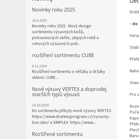
Det
Novinky roku 2025
Drát
16.6.2025
- do
Novinky roku 2025 : Nový design
sortimentu výsuvných košů,
Varia
potravinových skříní, slepých rohů a
rohových výsuvných poli...
Stab
rozšíření sortimentu CUBE
Přeh
6.11.2024
Naho
Rozšíření sortimentu o věšáky a držáky
sklenic CUBE...
Stan
Nové výsuvy VERTEX a doprodej
starších typů výsuvů
Pro 
10.10.2024
Rozm
Do sortimentu přibyly nové výsuvy VERTEX
Poče
https://www.dratenyprogram.cz/vysuvny-
Kaps
box-slim/ a SIMPLEX https://www....
Přek
Ploch
Rozšířené sortimentu
Barva