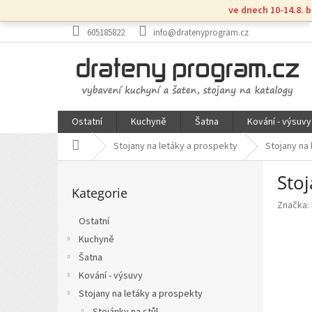
Přejít
ve dnech 10-14.8. 
na
obsah
605185822
info@dratenyprogram.cz
Ostatní
Kuchyně
Šatna
Kování - výsuvy
Domů
Stojany na letáky a prospekty
Stojany na
P
Stoj
Přeskočit
o
Kategorie
kategorie
s
Značka:
t
Ostatní
r
Kuchyně
a
n
Šatna
n
Kování - výsuvy
í
Stojany na letáky a prospekty
p
Stojánky na stůl