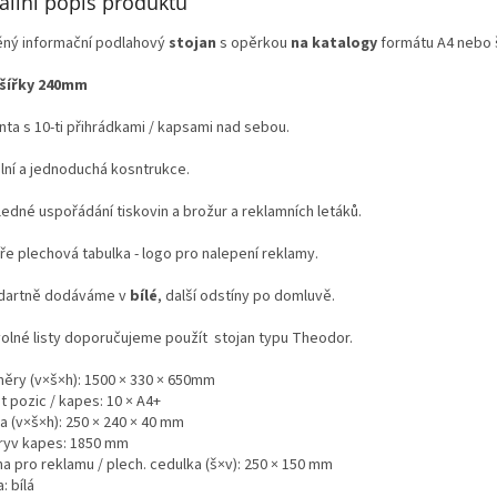
ailní popis produktu
ěný informační podlahový
stojan
s opěrkou
na katalogy
formátu A4 nebo š
 šířky 240mm
nta s 10-ti přihrádkami / kapsami nad sebou.
ilní a jednoduchá kosntrukce.
ledné uspořádání tiskovin a brožur a reklamních letáků.
ře plechová tabulka - logo pro nalepení reklamy.
dartně dodáváme v
bílé
, další odstíny po domluvě.
volné listy doporučujeme použít stojan typu Theodor.
ěry (v×š×h): 1500 × 330 × 650mm
t pozic / kapes: 10 × A4+
a (v×š×h): 250 × 240 × 40 mm
ryv kapes: 1850 mm
a pro reklamu / plech. cedulka (š×v): 250 × 150 mm
: bílá