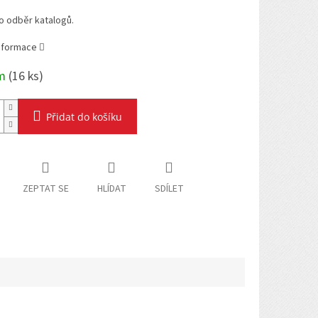
o odběr katalogů.
informace
em
(
16 ks
)
Přidat do košíku
ZEPTAT SE
HLÍDAT
SDÍLET