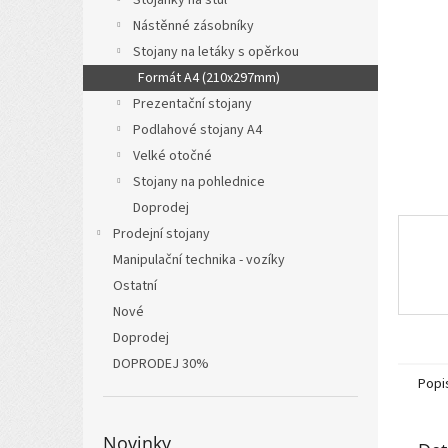
a
Nástěnné zásobníky
n
Stojany na letáky s opěrkou
e
l
Formát A4 (210x297mm)
Prezentační stojany
Podlahové stojany A4
Velké otočné
Stojany na pohlednice
Doprodej
Prodejní stojany
Manipulační technika - vozíky
Ostatní
Nové
Doprodej
DOPRODEJ 30%
Popi
Novinky