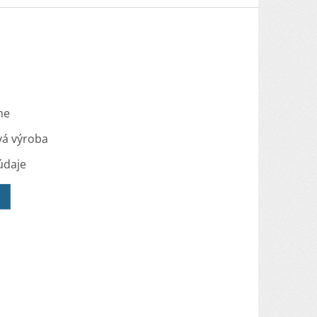
me
vá výroba
údaje