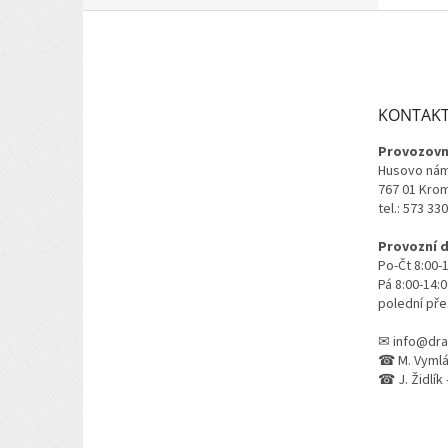
Z
á
p
a
t
KONTAK
í
Provozovn
Husovo nám
767 01 Kro
tel.: 573 33
Provozní 
Po-Čt 8:00-
Pá 8:00-14:
polední pře
✉ info@dra
☎ M. Vymlát
☎ J. Židlík 