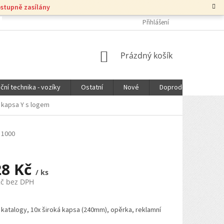
ostupně zasílány
Přihlášení
NÁKUPNÍ
Prázdný košík
KOŠÍK
ční technika - vozíky
Ostatní
Nové
Doprodej
DOPR
á kapsa Y s logem
 1000
28 Kč
/ ks
Kč bez DPH
 katalogy, 10x široká kapsa (240mm), opěrka, reklamní