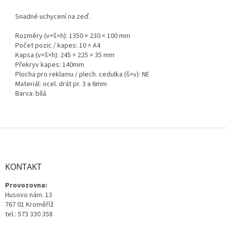
Snadné uchycení na zeď.
Rozměry (v×š×h): 1350 × 230 × 100 mm
Počet pozic / kapes: 10 × A4
Kapsa (v×š×h): 245 × 225 × 35 mm
Překryv kapes: 140mm
Plocha pro reklamu / plech. cedulka (š×v): NE
Materiál: ocel. drát pr. 3 a 6mm
Barva: bílá
Z
á
p
a
KONTAKT
t
Provozovna:
í
Husovo nám. 13
767 01 Kroměříž
tel.: 573 330 358