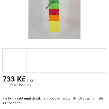
733 Kč
/ ks
605,79 Kč bez DPH
Měrná
cena:
Nástěnný
reklamní držák
na propagační materiály, 10 pozic formátu
A4
nad sebou.