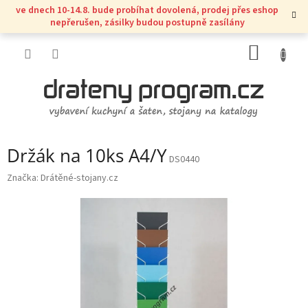
Přejít
ve dnech 10-14.8. bude probíhat dovolená, prodej přes eshop
na
nepřerušen, zásilky budou postupně zasílány
obsah
NÁKUP
KOŠÍK
Držák na 10ks A4/Y
DS0440
Značka:
Drátěné-stojany.cz