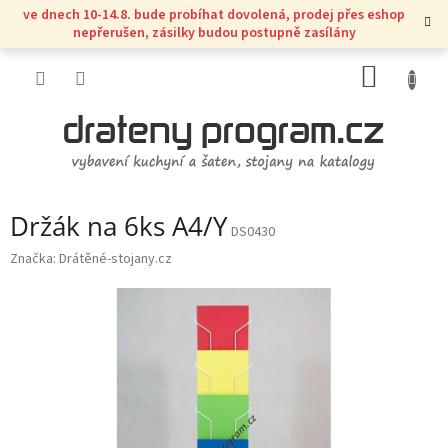
Přejít
ve dnech 10-14.8. bude probíhat dovolená, prodej přes eshop
na
nepřerušen, zásilky budou postupně zasílány
obsah
NÁKUP
KOŠÍK
Držák na 6ks A4/Y
DS0430
Značka:
Drátěné-stojany.cz