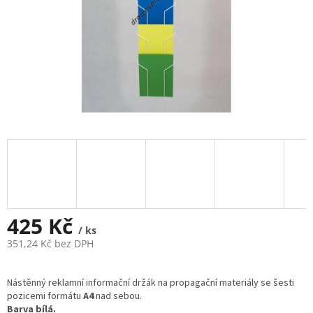
425 Kč
/ ks
351,24 Kč bez DPH
Měrná
cena:
Nástěnný reklamní informační držák na propagační materiály se šesti
pozicemi formátu
A4
nad sebou.
Barva bílá.