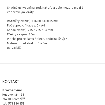
Snadné uchycení na zeď. Nahoře a dole mezera mezi 2
vodorovnými dráty.
Rozměry (v×š×h): 1160 × 230 × 85 mm
Počet pozic / kapes: 6 × A4
Kapsa (v×š×h): 245 × 225 × 35 mm
Překryv kapes: 80mm
Plocha pro reklamu / plech. cedulka (š×v): NE
Materiál: ocel. drát pr. 3 a 6mm
Barva: bílá
Z
á
p
a
KONTAKT
t
Provozovna:
í
Husovo nám. 13
767 01 Kroměříž
tel.: 573 330 358