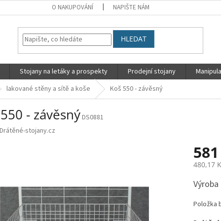
O NAKUPOVÁNÍ
NAPIŠTE NÁM
HLEDAT
Stojany na letáky a prospekty
Prodejní stojany
Manipula
lakované stěny a sítě a koše
Koš 550 - závěsný
 550 - závěsný
DS0881
Drátěné-stojany.cz
581
480,17 
Měrná
Výroba 
cena:
Položka 