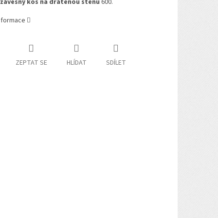
závěsný koš na drátěnou stěnu
600.
informace
ZEPTAT SE
HLÍDAT
SDÍLET