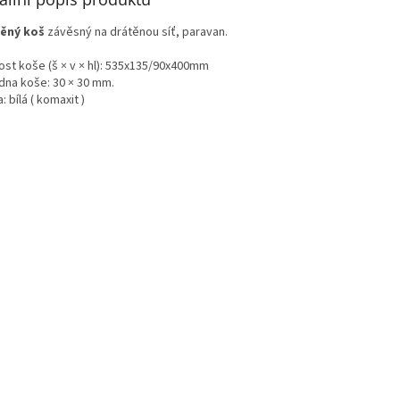
ěný koš
závěsný na drátěnou síť, paravan.
ost koše (š × v × hl): 535x135/90x400mm
dna koše: 30 × 30 mm.
: bílá ( komaxit )