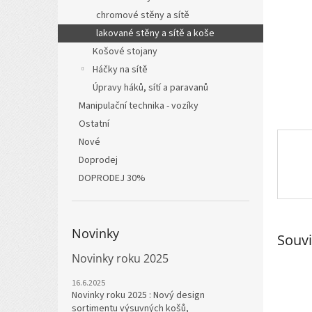
n
chromové stěny a sítě
e
l
lakované stěny a sítě a koše
Košové stojany
Háčky na sítě
Úpravy háků, sítí a paravanů
Manipulační technika - vozíky
Ostatní
Nové
Doprodej
DOPRODEJ 30%
Novinky
Souvi
Novinky roku 2025
16.6.2025
Novinky roku 2025 : Nový design
sortimentu výsuvných košů,