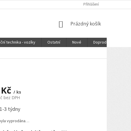
Přihlášení
NÁKUPNÍ
Prázdný košík
KOŠÍK
ční technika - vozíky
Ostatní
Nové
Doprodej
DOPR
 Kč
/ ks
Kč bez DPH
1-3 týdny
byla vyprodána…