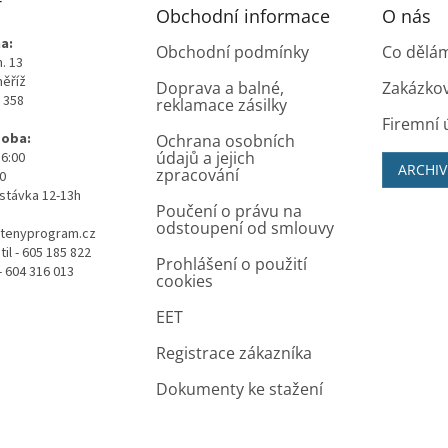
T
Obchodní informace
O nás
a:
Obchodní podmínky
Co dělá
. 13
měříž
Doprava a balné,
Zakázko
0 358
reklamace zásilky
Firemní 
doba:
Ochrana osobních
údajů a jejich
16:00
ARCHIV
zpracování
00
stávka 12-13h
Poučení o právu na
odstoupení od smlouvy
tenyprogram.cz
il - 605 185 822
Prohlášení o použití
- 604 316 013
cookies
EET
Registrace zákazníka
Dokumenty ke stažení