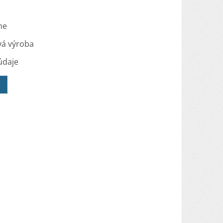
me
vá výroba
údaje