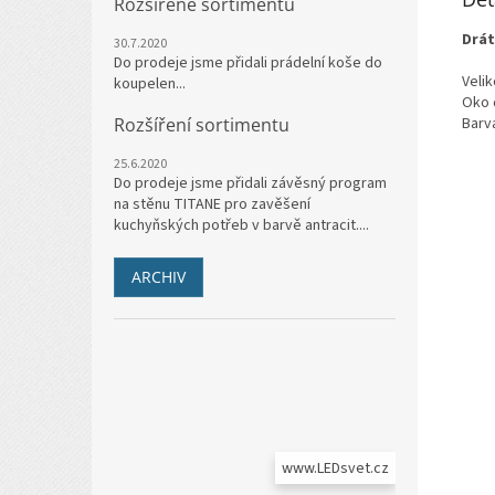
Rozšířené sortimentu
Drát
30.7.2020
Do prodeje jsme přidali prádelní koše do
Velik
koupelen...
Oko 
Barva
Rozšíření sortimentu
25.6.2020
Do prodeje jsme přidali závěsný program
na stěnu TITANE pro zavěšení
kuchyňských potřeb v barvě antracit....
ARCHIV
www.LEDsvet.cz