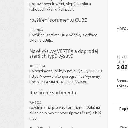
potravinových skříní, slepých rohů a
rohových výsuvných poli...
rozšíření sortimentu CUBE
Para
6.11.2024
Rozšíření sortimentu o věšáky a držáky
sklenic CUBE...
Nové výsuvy VERTEX a doprodej
starších typů výsuvů
1 671,
DPH
2 02
10.10.2024
Do sortimentu přibyly nové výsuvy VERTEX
https://www.dratenyprogram.cz/vysuvny-
Samost
box-slim/ a SIMPLEX https://www....
stěna 
Rozšířené sortimentu
7.9.2021
rozšířili jsme pro Vás sortiment držáků na
Popi
sklenice o povrchovou úpravu černý a bílý
mat ...
Det