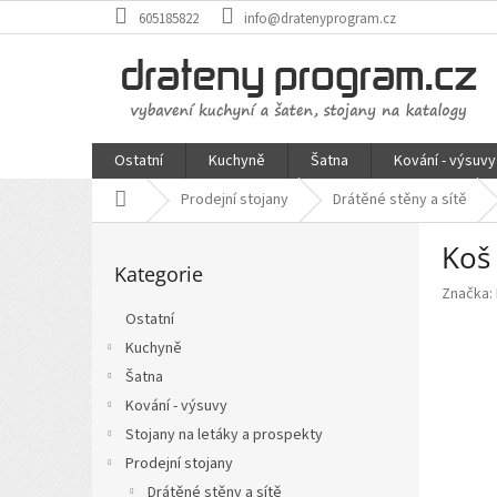
Přejít
605185822
info@dratenyprogram.cz
na
obsah
Ostatní
Kuchyně
Šatna
Kování - výsuvy
Domů
Prodejní stojany
Drátěné stěny a sítě
P
Koš
Přeskočit
o
Kategorie
kategorie
s
Značka:
t
Ostatní
r
Kuchyně
a
n
Šatna
n
Kování - výsuvy
í
Stojany na letáky a prospekty
p
Prodejní stojany
a
Drátěné stěny a sítě