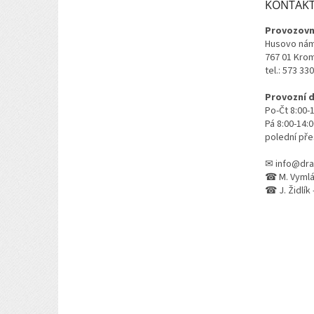
KONTAK
í
Provozovn
Husovo nám
767 01 Kro
tel.: 573 33
Provozní 
Po-Čt 8:00-
Pá 8:00-14:
polední pře
✉ info@dra
☎ M. Vymlát
☎ J. Židlík 