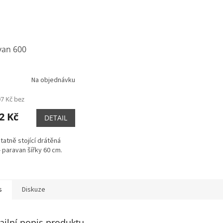
van 600
Na objednávku
07 Kč bez
2 Kč
DETAIL
atně stojící drátěná
- paravan šířky 60 cm.
s
Diskuze
ailní popis produktu