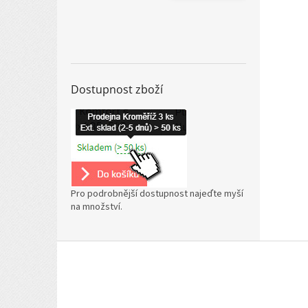
Dostupnost zboží
Pro podrobnější dostupnost najeďte myší
na množství.
Z
á
p
a
t