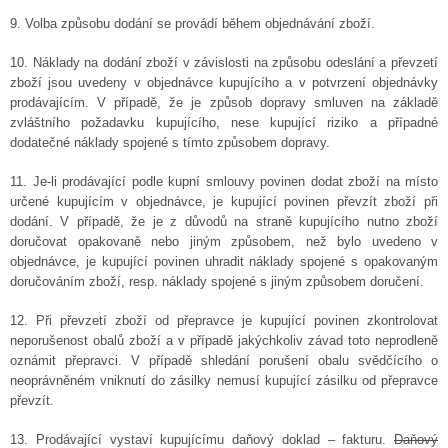
9. Volba způsobu dodání se provádí během objednávání zboží.
10. Náklady na dodání zboží v závislosti na způsobu odeslání a převzetí
zboží jsou uvedeny v objednávce kupujícího a v potvrzení objednávky
prodávajícím. V případě, že je způsob dopravy smluven na základě
zvláštního požadavku kupujícího, nese kupující riziko a případné
dodatečné náklady spojené s tímto způsobem dopravy.
11. Je-li prodávající podle kupní smlouvy povinen dodat zboží na místo
určené kupujícím v objednávce, je kupující povinen převzít zboží při
dodání. V případě, že je z důvodů na straně kupujícího nutno zboží
doručovat opakovaně nebo jiným způsobem, než bylo uvedeno v
objednávce, je kupující povinen uhradit náklady spojené s opakovaným
doručováním zboží, resp. náklady spojené s jiným způsobem doručení.
12. Při převzetí zboží od přepravce je kupující povinen zkontrolovat
neporušenost obalů zboží a v případě jakýchkoliv závad toto neprodleně
oznámit přepravci. V případě shledání porušení obalu svědčícího o
neoprávněném vniknutí do zásilky nemusí kupující zásilku od přepravce
převzít.
13. Prodávající vystaví kupujícímu daňový doklad – fakturu.
Daňový