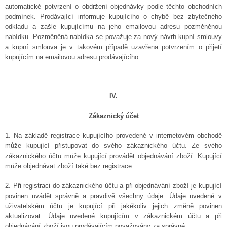
automatické potvrzení o obdržení objednávky podle těchto obchodních
podmínek.
Prodávající informuje kupujícího o chybě bez zbytečného
odkladu a zašle kupujícímu na jeho emailovou adresu pozměněnou
nabídku. Pozměněná nabídka se považuje za nový návrh kupní smlouvy
a kupní smlouva je v takovém případě uzavřena potvrzením o přijetí
kupujícím na emailovou adresu prodávajícího.
IV.
Zákaznický účet
1. Na základě registrace kupujícího provedené v internetovém obchodě
může kupující přistupovat do svého zákaznického účtu. Ze svého
zákaznického účtu může kupující provádět objednávání zboží. Kupující
může objednávat zboží také bez registrace.
2. Při registraci do zákaznického účtu a při objednávání zboží je kupující
povinen uvádět správně a pravdivě všechny údaje. Údaje uvedené v
uživatelském účtu je kupující při jakékoliv jejich změně povinen
aktualizovat. Údaje uvedené kupujícím v zákaznickém účtu a při
objednávání zboží jsou prodávajícím považovány za správné.