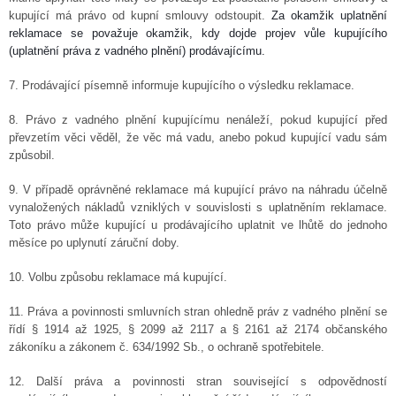
kupující má právo od kupní smlouvy odstoupit.
Za okamžik uplatnění
reklamace se považuje okamžik, kdy dojde projev vůle kupujícího
(uplatnění práva z vadného plnění) prodávajícímu.
7. Prodávající písemně informuje kupujícího o výsledku reklamace.
8. Právo z vadného plnění kupujícímu nenáleží, pokud kupující před
převzetím věci věděl, že věc má vadu, anebo pokud kupující vadu sám
způsobil.
9. V případě oprávněné reklamace má kupující právo na náhradu účelně
vynaložených nákladů vzniklých v souvislosti s uplatněním reklamace.
Toto právo může kupující u prodávajícího uplatnit ve lhůtě do jednoho
měsíce po uplynutí záruční doby.
10. Volbu způsobu reklamace má kupující.
11. Práva a povinnosti smluvních stran ohledně práv z vadného plnění se
řídí § 1914 až 1925, § 2099 až 2117 a § 2161 až 2174 občanského
zákoníku a zákonem č. 634/1992 Sb., o ochraně spotřebitele.
12. Další práva a povinnosti stran související s odpovědností