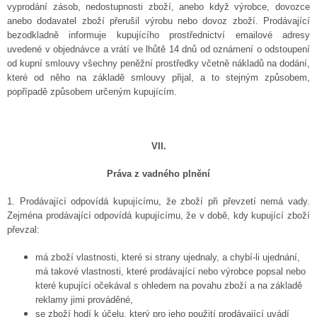
vyprodání zásob, nedostupnosti zboží, anebo když výrobce, dovozce
anebo dodavatel zboží přerušil výrobu nebo dovoz zboží. Prodávající
bezodkladně informuje kupujícího prostřednictví emailové adresy
uvedené v objednávce a vrátí ve lhůtě 14 dnů od oznámení o odstoupení
od kupní smlouvy všechny peněžní prostředky včetně nákladů na dodání,
které od něho na základě smlouvy přijal, a to stejným způsobem,
popřípadě způsobem určeným kupujícím.
VII.
Práva z vadného plnění
1. Prodávající odpovídá kupujícímu, že zboží při převzetí nemá vady.
Zejména prodávající odpovídá kupujícímu, že v době, kdy kupující zboží
převzal:
má zboží vlastnosti, které si strany ujednaly, a chybí-li ujednání,
má takové vlastnosti, které prodávající nebo výrobce popsal nebo
které kupující očekával s ohledem na povahu zboží a na základě
reklamy jimi prováděné,
se zboží hodí k účelu, který pro jeho použití prodávající uvádí