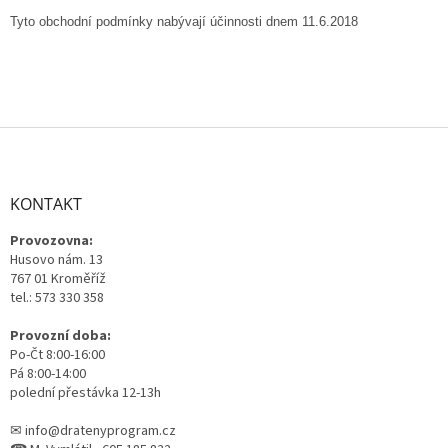
Tyto obchodní podmínky nabývají účinnosti dnem
11.6.2018
Z
á
p
a
KONTAKT
t
Provozovna:
í
Husovo nám. 13
767 01 Kroměříž
tel.: 573 330 358
Provozní doba:
Po-Čt 8:00-16:00
Pá 8:00-14:00
polední přestávka 12-13h
✉ info@dratenyprogram.cz