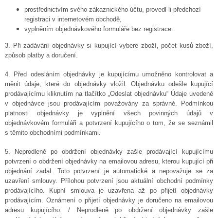
prostřednictvím svého zákaznického účtu, provedl-li předchozí
registraci v internetovém obchodě,
vyplněním objednávkového formuláře bez registrace.
3. Při zadávání objednávky si kupující vybere zboží, počet kusů zboží,
způsob platby a doručení.
4. Před odesláním objednávky je kupujícímu umožněno kontrolovat a
měnit údaje, které do objednávky vložil. Objednávku odešle kupující
prodávajícímu kliknutím na tlačítko „Odeslat objednávku“
Údaje uvedené
v objednávce jsou prodávajícím považovány za správné. Podmínkou
platnosti objednávky je vyplnění všech povinných údajů v
objednávkovém formuláři a potvrzení kupujícího o tom, že se seznámil
s těmito obchodními podmínkami.
5. Neprodleně po obdržení objednávky zašle prodávající kupujícímu
potvrzení o obdržení objednávky na emailovou adresu, kterou kupující při
objednání zadal. Toto potvrzení je automatické a nepovažuje se za
uzavření smlouvy. Přílohou potvrzení jsou aktuální obchodní podmínky
prodávajícího. Kupní smlouva je uzavřena až po přijetí objednávky
prodávajícím. Oznámení o přijetí objednávky je doručeno na emailovou
adresu kupujícího. / Neprodleně po obdržení objednávky zašle