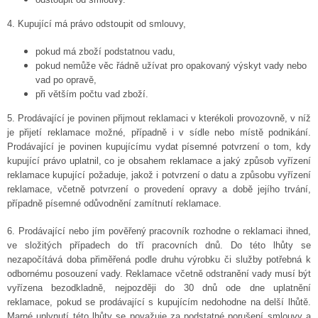
4. Kupující má právo odstoupit od smlouvy,
pokud má zboží podstatnou vadu,
pokud nemůže věc řádně užívat pro opakovaný výskyt vady nebo
vad po opravě,
při větším počtu vad zboží.
5. Prodávající je povinen přijmout reklamaci v kterékoli provozovně, v níž
je přijetí reklamace možné, případně i v sídle nebo místě podnikání.
Prodávající je povinen kupujícímu vydat písemné potvrzení o tom, kdy
kupující právo uplatnil, co je obsahem reklamace a jaký způsob vyřízení
reklamace kupující požaduje, jakož i potvrzení o datu a způsobu vyřízení
reklamace, včetně potvrzení o provedení opravy a době jejího trvání,
případně písemné odůvodnění zamítnutí reklamace.
6. Prodávající nebo jím pověřený pracovník rozhodne o reklamaci ihned,
ve složitých případech do tří pracovních dnů. Do této lhůty se
nezapočítává doba přiměřená podle druhu výrobku či služby potřebná k
odbornému posouzení vady. Reklamace včetně odstranění vady musí být
vyřízena bezodkladně, nejpozději do 30 dnů ode dne uplatnění
reklamace, pokud se prodávající s kupujícím nedohodne na delší lhůtě.
Marné uplynutí této lhůty se považuje za podstatné porušení smlouvy a