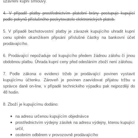
uzavření kupní smlouvy.
4. V případě platby prostřednictvím platební brány postupuje kupující
podle pokynů příslušného poskytovatele elektronických plateb.
5. V případě bezhotovostní platby je závazek kupujícího uhradit kupní
cenu splněn okamžikem připsání příslušné částky na bankovní účet
prodávajícího.
6. Prodávající nepožaduje od kupujícího předem žádnou zálohu či jinou
obdobnou platbu. Úhrada kupní ceny před odesláním zboží není zálohou.
7. Podle zákona o evidenci tržeb je prodávající povinen vystavit
kupujícímu účtenku. Zároveň je povinen zaevidovat přijatou tržbu u
správce daně on-line, v případě technického výpadku pak nejpozději do
48 hodin.
8. Zboží je kupujícímu dodáno:
na adresu určenou kupujícím objednávce
prostřednictvím výdejny zásilek na adresu výdejny, kterou kupující
určil,
osobním odběrem v provozovně prodávajícího