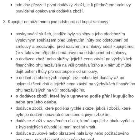
ode dne převzetí první dodávky zboží, je-li předmětem smlouvy
pravidelná opakovaná dodávka zboží.
3. Kupující nemůže mimo jiné odstoupit od kupní smlouvy:
poskytování služeb, jestliže byly splněny s jeho předchozím
výslovným souhlasem před uplynutím lhůty pro odstoupení od
smlouvy a prodávající před uzavřením smlouvy sdělil kupujícímu,
že v takovém případě nemá právo na odstoupení od smlouvy,
o dodávce zboží nebo služby, jejichž cena závisí na výchylkách
finančního trhu nezávisle na vůli prodávajícího a k němuž může
dojít během lhůty pro odstoupení od smlouvy,
o dodání alkoholických nápojů, jež mohou být dodány až po
uplynutí třiceti dnů a jejichž cena závisí na výchylkách finančního
trhu nezávislých na vůli prodávajícího,
o dodávce zboží, které bylo upraveno podle přání kupujícího
nebo pro jeho osobu,
dodávce zboží, které podléhá rychlé zkáze, jakož i zboží, které
bylo po dodání nenávratně smíseno s jiným zbožím,
dodávce zboží v uzavřeném obalu, které kupující z obalu vyňal a
z hygienických důvodů jej není možné vrátit,
dodávce zvukové nebo obrazové nahrávky nebo počítačového
programu, pokud porušil jejich původní obal,