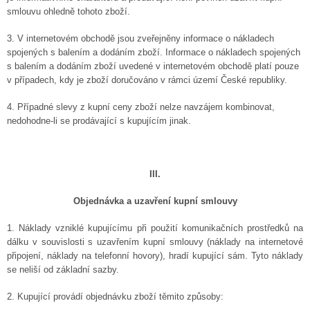
smlouvu ohledně tohoto zboží.
3. V internetovém obchodě jsou zveřejněny informace o nákladech
spojených s balením a dodáním zboží. Informace o nákladech spojených
s balením a dodáním zboží uvedené v internetovém obchodě platí pouze
v případech, kdy je zboží doručováno v rámci území České republiky.
4. Případné slevy
z
kupní ceny zboží nelze navzájem kombinovat,
nedohodne-li se prodávající s kupujícím jinak.
III.
Objednávka a uzavření kupní smlouvy
1. Náklady vzniklé kupujícímu při použití komunikačních prostředků na
dálku v souvislosti s uzavřením kupní smlouvy (náklady na internetové
připojení, náklady na telefonní hovory), hradí kupující sám. Tyto náklady
se neliší od základní sazby.
2. Kupující provádí objednávku zboží těmito způsoby: