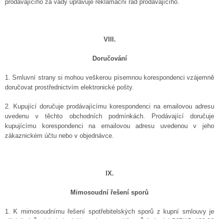
prodávajícího za vady upravuje reklamační řád prodávajícího.
VIII.
Doručování
1. Smluvní strany si mohou veškerou písemnou korespondenci vzájemně
doručovat prostřednictvím elektronické pošty.
2. Kupující doručuje prodávajícímu korespondenci na emailovou adresu
uvedenu v těchto obchodních podmínkách. Prodávající doručuje
kupujícímu korespondenci na emailovou adresu uvedenou v jeho
zákaznickém účtu nebo v objednávce.
IX.
Mimosoudní řešení sporů
1. K mimosoudnímu řešení spotřebitelských sporů z kupní smlouvy je