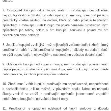
cestou.
7. Odstoupí-li kupující od smlouvy, vrátí mu prodávající bezodkladně,
nejpozději však do 14 dnů od odstoupení od smlouvy, všechny peněžní
prostředky včetně nákladů na dodání, které od něho přijal, a to stejným
způsobem. Prodávající vrátí kupujícímu přijaté peněžení prostředky jiným
způsobem jen tehdy, pokud s tím kupující souhlasí a pokud mu tím
nevzniknou další náklady.
8. Jestliže kupující zvolil jiný, než nejlevnější způsob dodání zboží, který
prodávající nabízí, vrátí prodávající kupujícímu náklady na dodání zboží
ve výši odpovídající nejlevnějšímu nabízenému způsobu dodání zboží.
9. Odstoupí-li kupující od kupní smlouvy, není prodávající povinen vrátit
přijaté peněžní prostředky kupujícímu dříve, než mu kupující zboží předá
nebo prokáže, že zboží prodávajícímu odeslal.
10. Zboží musí vrátit kupující prodávajícímu nepoškozené, neopotřebené
a neznečištěné a je-li to možné, v původním obalu. Nárok na náhradu
škody vzniklé na zboží je prodávající oprávněn jednostranně započíst
proti nároku kupujícího na vrácení kupní ceny.
11. Prodávající je oprávněn odstoupit od kupní smlouvy z důvodu