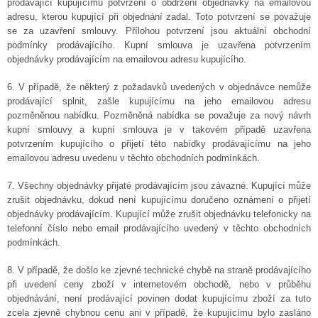
prodávající kupujícímu potvrzení o obdržení objednávky na emailovou
adresu, kterou kupující při objednání zadal. Toto potvrzení se považuje
se za uzavření smlouvy. Přílohou potvrzení jsou aktuální obchodní
podmínky prodávajícího. Kupní smlouva je uzavřena potvrzením
objednávky prodávajícím na emailovou adresu kupujícího.
6. V případě, že některý z požadavků uvedených v objednávce nemůže
prodávající splnit, zašle kupujícímu na jeho emailovou adresu
pozměněnou nabídku. Pozměněná nabídka se považuje za nový návrh
kupní smlouvy a kupní smlouva je v takovém případě uzavřena
potvrzením kupujícího o přijetí této nabídky prodávajícímu na jeho
emailovou adresu uvedenu v těchto obchodních podmínkách.
7. Všechny objednávky přijaté prodávajícím jsou závazné. Kupující může
zrušit objednávku, dokud není kupujícímu doručeno oznámení o přijetí
objednávky prodávajícím. Kupující může zrušit objednávku telefonicky na
telefonní číslo nebo email prodávajícího uvedený v těchto obchodních
podmínkách.
8. V případě, že došlo ke zjevné technické chybě na straně prodávajícího
při uvedení ceny zboží v internetovém obchodě, nebo v průběhu
objednávání, není prodávající povinen dodat kupujícímu zboží za tuto
zcela zjevně chybnou cenu ani v případě, že kupujícímu bylo zasláno