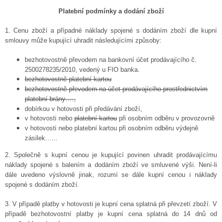
Platební podmínky a dodání zboží
1. Cenu zboží a případné náklady spojené s dodáním zboží dle kupní
smlouvy může kupující uhradit následujícími způsoby:
bezhotovostně převodem na bankovní účet prodávajícího č.
2500278235/2010, vedený u FIO banka.
bezhotovostně platební kartou
bezhotovostně převodem na účet prodávajícího prostřednictvím
platební brány….,
dobírkou v hotovosti při předáv
á
ní zboží,
v hotovosti nebo
platební kartou
při osobním odběru v provozovně
v hotovosti nebo platební kartou při osobním odběru výdejně
zásilek…...
2. Společně s kupní cenou je kupující povinen uhradit prodávajícímu
náklady spojené s balením a dodáním zboží ve smluvené výši. Není-li
dále uvedeno výslovně jinak, rozumí se dále kupní cenou i náklady
spojené s dodáním zboží.
3. V případě platby v hotovosti je kupní cena splatná při převzetí zboží. V
případě bezhotovostní platby je kupní cena splatná do 14 dnů od