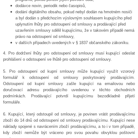
dodávce novin, periodik nebo časopisů,
dodání digitálního obsahu, pokud nebyl dodán na hmotném nosiči
a byl dodán s předchozím výslovným souhlasem kupujícího před
uplynutím lhůty pro odstoupení od smlouvy a prodávající před
uzavřením smlouvy sdělil kupujícímu, že v takovém případě nemá
právo na odstoupení od smlouvy,
v dalších případech uvedených v § 1837 občanského zákoníku.
4. Pro dodržení lhůty pro odstoupení od smlouvy musí kupující odeslat
prohlášení o odstoupení ve lhůtě pro odstoupení od smlouvy.
5. Pro odstoupení od kupní smlouvy může kupující využít vzorový
formulář k odstoupení od smlouvy poskytovaný prodávajícím.
Odstoupení od kupní smlouvy zašle kupující na emailovou nebo
doručovací adresu prodávajícího uvedenou v těchto obchodních
podmínkách. Prodávající potvrdí kupujícímu bezodkladně přijetí
formuláře.
6. Kupující, který odstoupil od smlouvy, je povinen vrátit prodávajícímu
zboží do 14 dnů od odstoupení od smlouvy prodávajícímu. Kupující nese
náklady spojené s navrácením zboží prodávajícímu, a to i v tom případě,
kdy zboží nemůže být vráceno pro svou povahu obvyklou poštovní