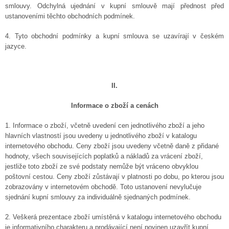
smlouvy. Odchylná ujednání v kupní smlouvě mají přednost před
ustanoveními těchto obchodních podmínek.
4. Tyto obchodní podmínky a kupní smlouva se uzavírají v českém
jazyce
.
II.
Informace o zboží a cenách
1. Informace o zboží, včetně uvedení cen jednotlivého zboží a jeho
hlavních vlastností jsou uvedeny u jednotlivého zboží v katalogu
internetového obchodu. Ceny zboží jsou uvedeny včetně daně z přidané
hodnoty, všech souvisejících poplatků a nákladů za vrácení zboží,
jestliže toto zboží ze své podstaty nemůže být vráceno obvyklou
poštovní cestou. Ceny zboží zůstávají v platnosti po dobu, po kterou jsou
zobrazovány v internetovém obchodě. Toto ustanovení nevylučuje
sjednání kupní smlouvy za individuálně sjednaných podmínek.
2. Veškerá prezentace zboží umístěná v katalogu internetového obchodu
je informativního charakteru a prodávající není povinen uzavřít kupní