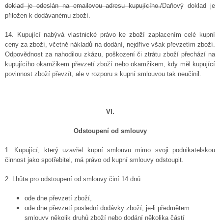
doklad je odeslán na emailovou adresu kupujícího./
Daňový doklad je
přiložen k dodávanému zboží.
14. Kupující nabývá vlastnické právo ke zboží zaplacením celé kupní
ceny za zboží, včetně nákladů na dodání, nejdříve však převzetím zboží.
Odpovědnost za nahodilou zkázu, poškození či ztrátu zboží přechází na
kupujícího okamžikem převzetí zboží nebo okamžikem, kdy měl kupující
povinnost zboží převzít, ale v rozporu s kupní smlouvou tak neučinil.
VI.
Odstoupení od smlouvy
1. Kupující, který uzavřel kupní smlouvu mimo svoji podnikatelskou
činnost jako spotřebitel, má právo od kupní smlouvy odstoupit.
2. Lhůta pro odstoupení od smlouvy činí 14 dnů
ode dne převzetí zboží,
ode dne převzetí poslední dodávky zboží, je-li předmětem
smlouvy několik druhů zboží nebo dodání několika částí