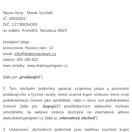
Název firmy : Marek Vymlátil
IČ: 65832922
DIČ:
CZ7308254393
se sídlem: Kroměříž, Nerudova 456/3
kontaktní údaje:
provozovna: Husovo nám. 13
email:
info@dratenyprogram.cz
telefon: 605 185 822
www stránky: www.dratenyprogram.cz
(dále jen „
prodávající
“)
2. Tyto obchodní podmínky upravují vzájemná práva a povinnosti
prodávajícího a fyzické osoby, která uzavírá kupní smlouvu mimo svoji
podnikatelskou činnost jako spotřebitel, nebo v rámci své podnikatelské
činnosti (dále jen: „
kupující
“) prostřednictvím webového rozhraní
umístěného na webové stránce dostupné na internetové adrese
www.dratenyprogram.cz (dále je „
internetový obchod
“).
3. Ustanovení obchodních podmínek jsou nedílnou součástí kupní