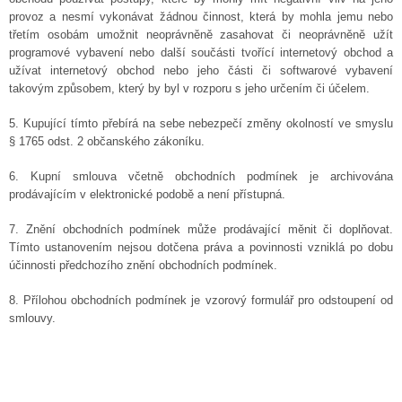
provoz a nesmí vykonávat žádnou činnost, která by mohla jemu nebo
třetím osobám umožnit neoprávněně zasahovat či neoprávněně užít
programové vybavení nebo další součásti tvořící internetový obchod a
užívat internetový obchod nebo jeho části či softwarové vybavení
takovým způsobem, který by byl v rozporu s jeho určením či účelem.
5. Kupující tímto přebírá na sebe nebezpečí změny okolností ve smyslu
§ 1765 odst. 2 občanského zákoníku.
6. Kupní smlouva včetně obchodních podmínek je archivována
prodávajícím v elektronické podobě a není přístupná.
7. Znění obchodních podmínek může prodávající měnit či doplňovat.
Tímto ustanovením nejsou dotčena práva a povinnosti vzniklá po dobu
účinnosti předchozího znění obchodních podmínek.
8. Přílohou obchodních podmínek je vzorový formulář pro odstoupení od
smlouvy.