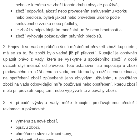
nebo ke kterému se zboží tohoto druhu obvykle používá,
zboží odpovídá jakostí nebo provedením smluvenému vzorku
nebo předloze, byla-li jakost nebo provedení určeno podle
smluveného vzorku nebo předlohy,
je zboží v odpovídajícím množství, míře nebo hmotnosti a
zboží vyhovuje požadavkům právních předpisů.
2. Projeví-li se vada v průběhu šesti měsíců od převzetí zboží kupujícím,
má se za to, že zboží bylo vadné již při převzetí. Kupující je oprávněn
uplatnit právo z vady, která se vyskytne u spotřebního zboží v době
dvaceti čtyř měsíců od převzetí. Toto ustanovení se nepoužije u zboží
prodávaného za nižší cenu na vadu, pro kterou byla nižší cena ujednána,
na opotřebení zboží způsobené jeho obvyklým užíváním, u použitého
zboží na vadu odpovídající míře používání nebo opotřebení, kterou zboží
mělo při převzetí kupujícím, nebo vyplývá-li to z povahy zboží.
3. V případě výskytu vady může kupující prodávajícímu předložit
reklamaci a požadovat:
výměnu za nové zboží,
opravu zboží,
přiměřenou slevu z kupní ceny,
odstoupit od smlouvy.