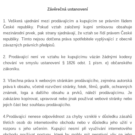
Závěrečná ustanovení
1. Veškerá ujednání mezi prodávajícím a kupujícím se právním řádem
České republiky. Pokud vztah založený kupní smlouvou obsahuje
mezinárodní prvek, pak strany sjednávají, že vztah se řídí právem České
republiky. Tímto nejsou dotčena práva spotřebitele vyplývající z obecně
závazných právních předpisů.
2. Prodávající není ve vztahu ke kupujícímu vázán žádnými kodexy
chování ve smyslu ustanovení § 1826 odst. 1 písm. e) občanského
zákoníku.
3. Všechna práva k webovým stránkám prodávajícího, zejména autorská
práva k obsahu, včetně rozvržení stránky, fotek, filmů, grafik, ochranných
známek, loga a dalšího obsahu a prvků, náleží prodávajícímu. Je
zakázáno kopírovat, upravovat nebo jinak používat webové stránky nebo
jejich část bez souhlasu prodávajícího.
4.Prodávající nenese odpovědnost za chyby vzniklé v důsledku zásahů
třetích osob do internetového obchodu nebo v důsledku jeho užití v
rozporu s jeho určením. Kupující nesmí při využívání internetového
obchodu používat postupy, které by mohly mít negativní vliv na jeho