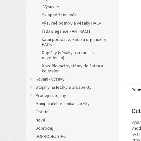
n
Výsuvné
e
l
Sklopné šatní tyče
Výsuvné botníky a věšáky HACK
řada Elegance - ANTRACIT
šatní pořadače, koše a organizéry
HACK
Doplňky (věšáky a zrcadla s
osvětlením)
Rozdělovací systémy do šaten a
koupelen
Kování - výsuvy
Stojany na letáky a prospekty
Popi
Prodejní stojany
Manipulační technika - vozíky
Det
Ostatní
Nové
Výsu
Doprodej
Vhod
Kval
DOPRODEJ 30%
Prov