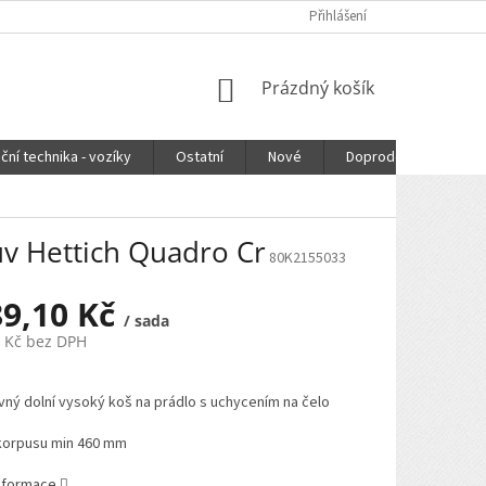
Přihlášení
NÁKUPNÍ
Prázdný košík
KOŠÍK
ční technika - vozíky
Ostatní
Nové
Doprodej
DOPR
uv Hettich Quadro Cr
80K2155033
89,10 Kč
/ sada
1 Kč bez DPH
ný dolní vysoký koš na prádlo s uchycením na čelo
korpusu min 460 mm
informace