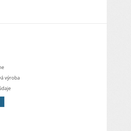
me
vá výroba
údaje