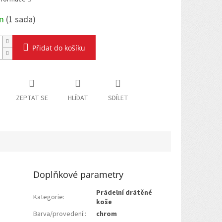
em
(
1 sada
)
Přidat do košíku
ZEPTAT SE
HLÍDAT
SDÍLET
Doplňkové parametry
Prádelní drátěné
Kategorie
:
koše
Barva/provedení:
:
chrom