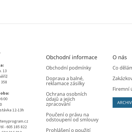
T
Obchodní informace
O nás
a:
Obchodní podmínky
Co dělá
. 13
měříž
Doprava a balné,
Zakázko
0 358
reklamace zásilky
Firemní 
doba:
Ochrana osobních
údajů a jejich
16:00
ARCHIV
zpracování
00
stávka 12-13h
Poučení o právu na
odstoupení od smlouvy
tenyprogram.cz
il - 605 185 822
Prohlášení o použití