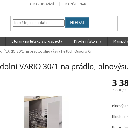
O NAKUPOVÁNÍ
NAPIŠTE NÁM
HLEDAT
Stojany na letáky a prospekty
Prodejní stojany
Manipula
lní VARIO 30/1 na prádlo, plnovýsuv Hettich Quadro Cr
 dolní VARIO 30/1 na prádlo, plnovýs
3 3
2 800,9
Měrná
cena:
Plnovýsuv
Hloubka 
Detailní 