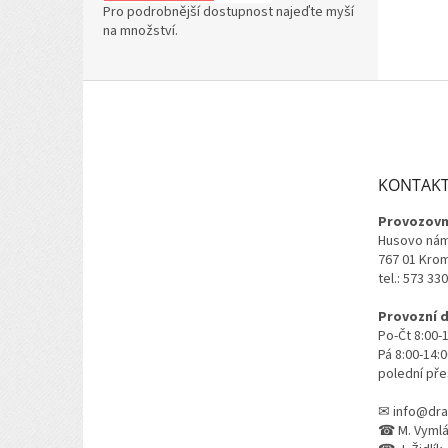
Pro podrobnější dostupnost najeďte myší
na množství.
Z
á
p
a
t
KONTAK
í
Provozovn
Husovo nám
767 01 Kro
tel.: 573 33
Provozní 
Po-Čt 8:00-
Pá 8:00-14:
polední pře
✉ info@dra
☎ M. Vymlát