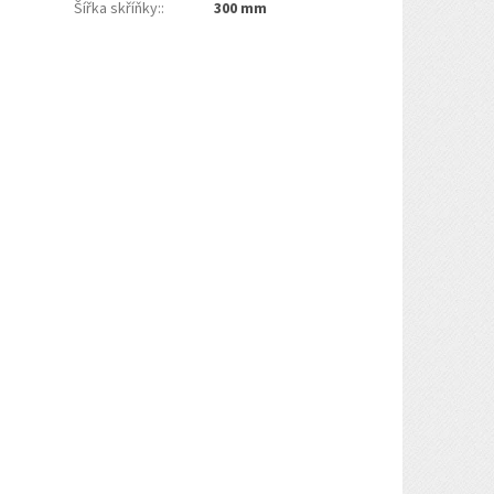
Šířka skříňky:
:
300 mm