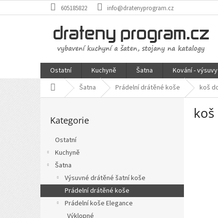
Přejít
605185822
info@dratenyprogram.cz
na
obsah
Ostatní
Kuchyně
Šatna
Kování - výsuvy
Domů
Šatna
Prádelní drátěné koše
koš do
P
koš
Přeskočit
o
Kategorie
kategorie
s
t
Ostatní
r
Kuchyně
a
n
Šatna
n
Výsuvné drátěné šatní koše
í
Prádelní drátěné koše
p
Prádelní koše Elegance
a
Výklopné