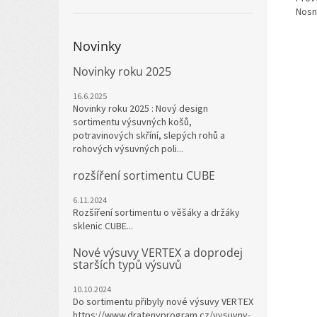
Nosn
Novinky
Novinky roku 2025
16.6.2025
Novinky roku 2025 : Nový design
sortimentu výsuvných košů,
potravinových skříní, slepých rohů a
rohových výsuvných poli...
rozšíření sortimentu CUBE
6.11.2024
Rozšíření sortimentu o věšáky a držáky
sklenic CUBE...
Nové výsuvy VERTEX a doprodej
starších typů výsuvů
10.10.2024
Do sortimentu přibyly nové výsuvy VERTEX
https://www.dratenyprogram.cz/vysuvny-