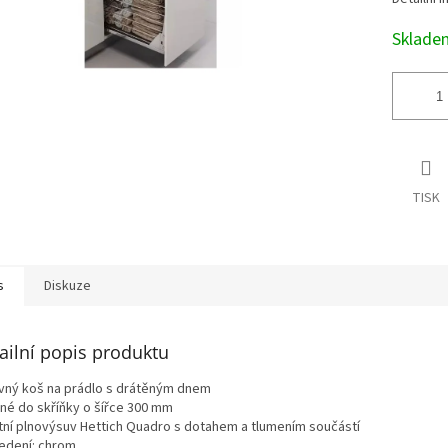
Sklad
TISK
s
Diskuze
ailní popis produktu
vný koš na prádlo s drátěným dnem
né do skříňky o šířce 300 mm
itní plnovýsuv Hettich Quadro s dotahem a tlumením součástí
edení: chrom