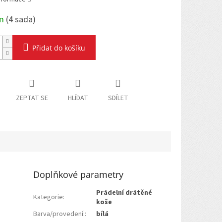
em
(
4 sada
)
Přidat do košíku
ZEPTAT SE
HLÍDAT
SDÍLET
Doplňkové parametry
Prádelní drátěné
Kategorie
:
koše
Barva/provedení:
:
bílá