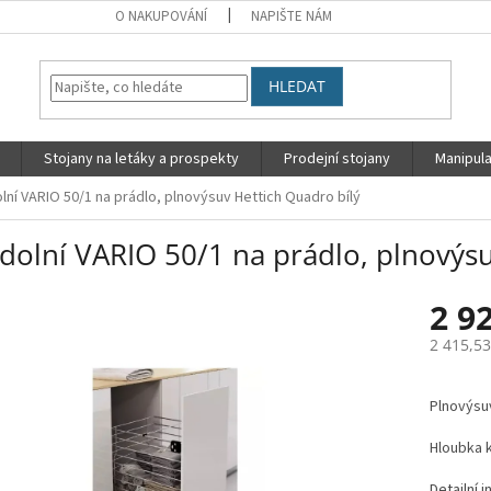
O NAKUPOVÁNÍ
NAPIŠTE NÁM
HLEDAT
Stojany na letáky a prospekty
Prodejní stojany
Manipula
lní VARIO 50/1 na prádlo, plnovýsuv Hettich Quadro bílý
dolní VARIO 50/1 na prádlo, plnovýsu
2 9
2 415,5
Měrná
cena:
Plnovýsu
Hloubka 
Detailní 