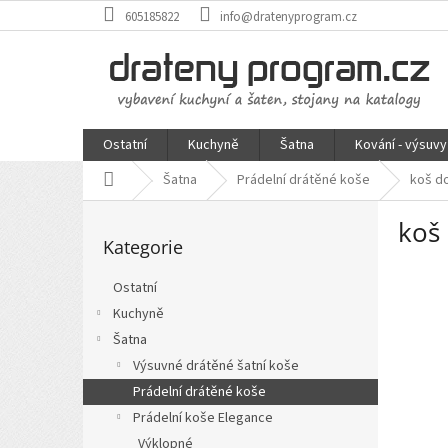
Přejít
605185822
info@dratenyprogram.cz
na
obsah
Ostatní
Kuchyně
Šatna
Kování - výsuvy
Domů
Šatna
Prádelní drátěné koše
koš do
P
koš 
Přeskočit
o
Kategorie
kategorie
s
t
Ostatní
r
Kuchyně
a
n
Šatna
n
Výsuvné drátěné šatní koše
í
Prádelní drátěné koše
p
Prádelní koše Elegance
a
Výklopné