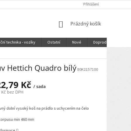
Přihlášení
NÁKUPNÍ
Prázdný košík
KOŠÍK
ční technika - vozíky
Ostatní
Nové
Doprodej
DOPR
v Hettich Quadro bílý
80K2157100
22,79 Kč
/ sada
3 Kč bez DPH
vný dolní vysoký koš na prádlo s uchycením na čelo
korpusu min 460 mm
informace