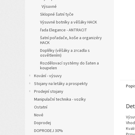
n
Výsuvné
e
l
Sklopné šatní tyče
Výsuvné botníky a věšáky HACK
řada Elegance - ANTRACIT
šatní pořadače, koše a organizéry
HACK
Doplňky (věšáky a zrcadla s
osvětlením)
Rozdělovací systémy do šaten a
koupelen
Kování - výsuvy
Stojany na letáky a prospekty
Popi
Prodejní stojany
Manipulační technika - vozíky
Det
Ostatní
Nové
Výsu
Doprodej
Vhod
Kval
DOPRODEJ 30%
Prove