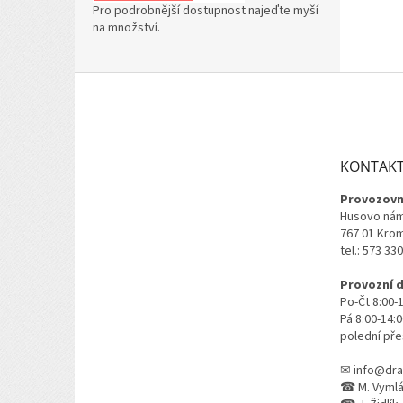
Pro podrobnější dostupnost najeďte myší
na množství.
Z
á
p
a
t
KONTAK
í
Provozovn
Husovo nám
767 01 Kro
tel.: 573 33
Provozní 
Po-Čt 8:00-
Pá 8:00-14:
polední pře
✉ info@dra
☎ M. Vymlát