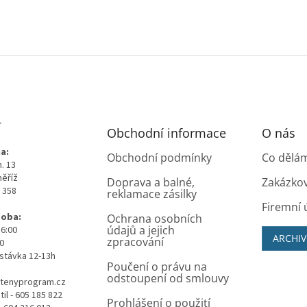
T
Obchodní informace
O nás
a:
Obchodní podmínky
Co dělá
. 13
měříž
Doprava a balné,
Zakázko
0 358
reklamace zásilky
Firemní 
doba:
Ochrana osobních
údajů a jejich
16:00
ARCHIV
zpracování
00
stávka 12-13h
Poučení o právu na
odstoupení od smlouvy
tenyprogram.cz
il - 605 185 822
Prohlášení o použití