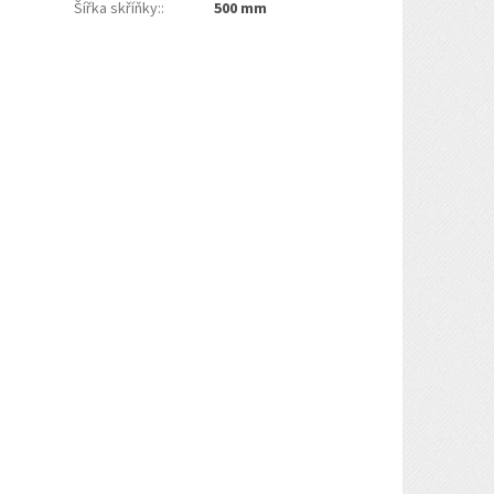
Šířka skříňky:
:
500 mm