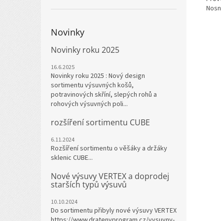
Nosn
Novinky
Novinky roku 2025
16.6.2025
Novinky roku 2025 : Nový design
sortimentu výsuvných košů,
potravinových skříní, slepých rohů a
rohových výsuvných poli...
rozšíření sortimentu CUBE
6.11.2024
Rozšíření sortimentu o věšáky a držáky
sklenic CUBE...
Nové výsuvy VERTEX a doprodej
starších typů výsuvů
10.10.2024
Do sortimentu přibyly nové výsuvy VERTEX
https://www.dratenyprogram.cz/vysuvny-