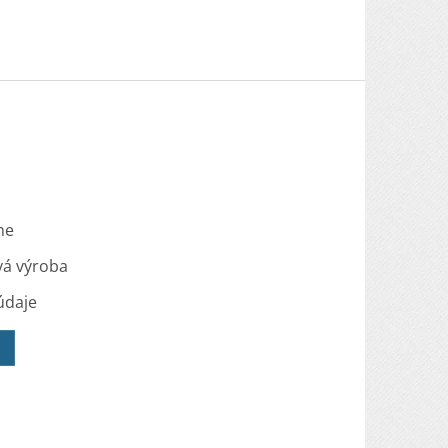
me
vá výroba
údaje