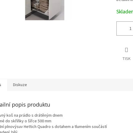
Sklad
TISK
s
Diskuze
ailní popis produktu
vný koš na prádlo s drátěným dnem
né do skříňky o šířce 500 mm
itní plnovýsuv Hettich Quadro s dotahem a tlumením součástí
dení: bílý