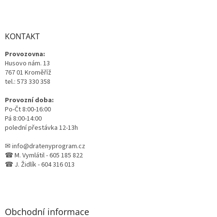
Z
á
p
a
KONTAKT
t
Provozovna:
í
Husovo nám. 13
767 01 Kroměříž
tel.: 573 330 358
Provozní doba:
Po-Čt 8:00-16:00
Pá 8:00-14:00
polední přestávka 12-13h
✉ info@dratenyprogram.cz
☎ M. Vymlátil - 605 185 822
☎ J. Židlík - 604 316 013
Obchodní informace