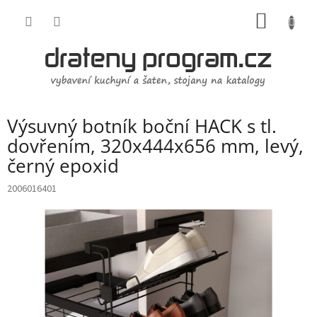
Přejít
NÁKUP
na
obsah
KOŠÍK
Výsuvný botník boční HACK s tl.
dovřením, 320x444x656 mm, levý,
černý epoxid
2006016401