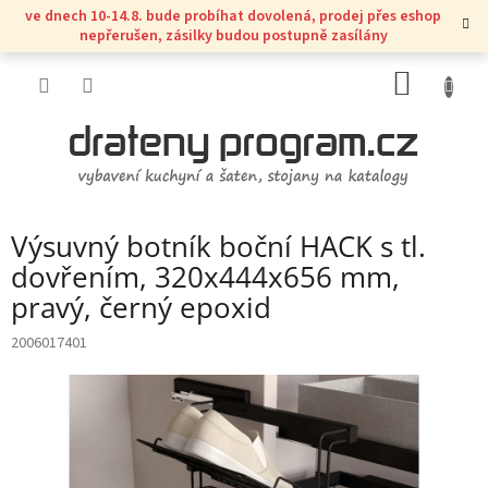
Přejít
ve dnech 10-14.8. bude probíhat dovolená, prodej přes eshop
na
nepřerušen, zásilky budou postupně zasílány
obsah
NÁKUP
KOŠÍK
Výsuvný botník boční HACK s tl.
dovřením, 320x444x656 mm,
pravý, černý epoxid
2006017401