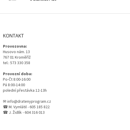
Z
á
p
a
KONTAKT
t
Provozovna:
í
Husovo nám. 13
767 01 Kroměříž
tel.: 573 330 358
Provozní doba:
Po-Čt 8:00-16:00
Pá 8:00-14:00
polední přestávka 12-13h
✉ info@dratenyprogram.cz
☎ M. Vymlátil - 605 185 822
☎ J. Židlík - 604 316 013