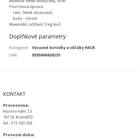
Materiál: hliník eloxovaný, ocel
Povrchová úprava:
rám - hliník eloxovaný
koše - chrom
Maximální zatížení: 5 kg/koš
Doplňkové parametry
Kategorie
:
Výsuvné botníky a věšáky HACK
EAN
:
8595060428335
Z
á
p
a
KONTAKT
t
Provozovna:
í
Husovo nám. 13
767 01 Kroměříž
tel.: 573 330 358
Provozní doba: