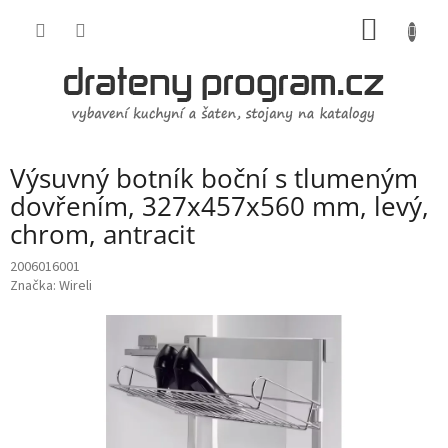
Přejít
NÁKUP
na
obsah
KOŠÍK
Výsuvný botník boční s tlumeným
dovřením, 327x457x560 mm, levý,
chrom, antracit
2006016001
Značka:
Wireli