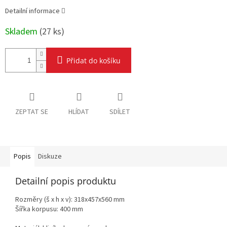
Detailní informace
Skladem
(
27 ks
)
Přidat do košíku
ZEPTAT SE
HLÍDAT
SDÍLET
Popis
Diskuze
Detailní popis produktu
Rozměry (š x h x v): 318x457x560 mm
Šířka korpusu: 400 mm