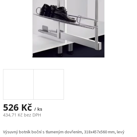
526 Kč
/ ks
434,71 Kč bez DPH
Měrná
cena:
Výsuvný botník boční s tlumeným dovřením, 318x457x560 mm, levý