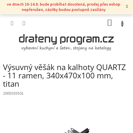
Přejít
ve dnech 10-14.8. bude probíhat dovolená, prodej přes eshop
na
nepřerušen, zásilky budou postupně zasílány
obsah
NÁKUP
KOŠÍK
Výsuvný věšák na kalhoty QUARTZ
- 11 ramen, 340x470x100 mm,
titan
2005035501