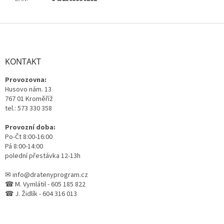
Z
á
p
a
KONTAKT
t
Provozovna:
í
Husovo nám. 13
767 01 Kroměříž
tel.: 573 330 358
Provozní doba:
Po-Čt 8:00-16:00
Pá 8:00-14:00
polední přestávka 12-13h
✉ info@dratenyprogram.cz
☎ M. Vymlátil - 605 185 822
☎ J. Židlík - 604 316 013