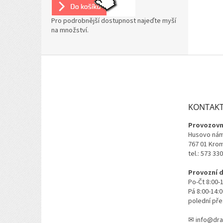
Pro podrobnější dostupnost najeďte myší
na množství.
Z
á
p
a
t
KONTAK
í
Provozovn
Husovo nám
767 01 Kro
tel.: 573 33
Provozní 
Po-Čt 8:00-
Pá 8:00-14:
polední pře
✉ info@dra