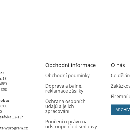
T
Obchodní informace
O nás
a:
Obchodní podmínky
Co dělá
. 13
měříž
Doprava a balné,
Zakázko
0 358
reklamace zásilky
Firemní 
doba:
Ochrana osobních
údajů a jejich
16:00
ARCHIV
zpracování
00
stávka 12-13h
Poučení o právu na
odstoupení od smlouvy
tenyprogram.cz