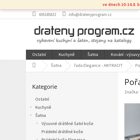
Přejít
ve dnech 10-14.8. 
na
obsah
605185822
info@dratenyprogram.cz
Ostatní
Kuchyně
Šatna
Kování - výsuvy
Domů
Šatna
řada Elegance - ANTRACIT
Po
P
Poř
Přeskočit
o
Kategorie
kategorie
s
Značka:
t
Ostatní
r
Kuchyně
a
n
Šatna
n
Výsuvné drátěné šatní koše
í
Prádelní drátěné koše
p
Prádelní koše Elegance