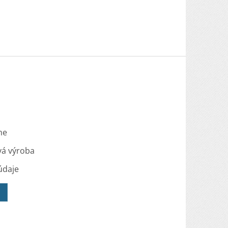
me
vá výroba
údaje