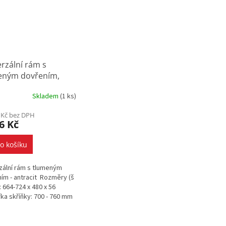
rzální rám s
eným dovřením,
724x480x56 mm,
Skladem
(
1 ks
)
cit
 Kč bez DPH
6 Kč
o košíku
zální rám s tlumeným
ím - antracit Rozměry (š
): 664-724 x 480 x 56
ka skříňky: 700 - 760 mm