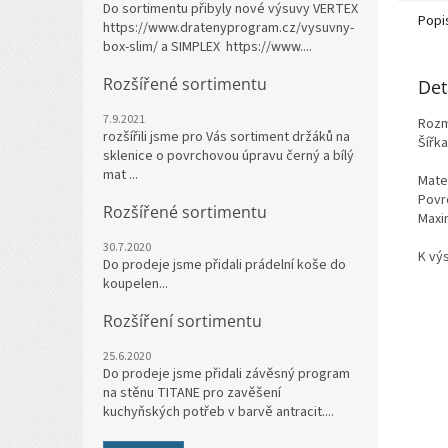
Do sortimentu přibyly nové výsuvy VERTEX
Popi
https://www.dratenyprogram.cz/vysuvny-
box-slim/ a SIMPLEX https://www....
Rozšířené sortimentu
Det
7.9.2021
Rozm
rozšířili jsme pro Vás sortiment držáků na
Šířk
sklenice o povrchovou úpravu černý a bílý
mat ...
Mater
Povr
Rozšířené sortimentu
Maxim
30.7.2020
K vý
Do prodeje jsme přidali prádelní koše do
koupelen...
Rozšíření sortimentu
25.6.2020
Do prodeje jsme přidali závěsný program
na stěnu TITANE pro zavěšení
kuchyňských potřeb v barvě antracit....