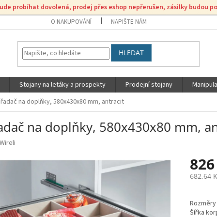
bude probíhat dovolená, prodej přes eshop nepřerušen, zásilky budou p
O NAKUPOVÁNÍ
NAPIŠTE NÁM
HLEDAT
Stojany na letáky a prospekty
Prodejní stojany
Manipula
řadač na doplňky, 580x430x80 mm, antracit
adač na doplňky, 580x430x80 mm, an
Wireli
826
682,64 
Měrná
cena:
Rozměry (
Šířka ko