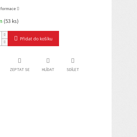
informace
em
(
53 ks
)
Přidat do košíku
ZEPTAT SE
HLÍDAT
SDÍLET