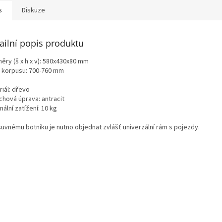
s
Diskuze
ailní popis produktu
ěry (š x h x v): 580x430x80 mm
a korpusu: 700-760 mm
iál: dřevo
chová úprava: antracit
ální zatížení: 10 kg
suvnému botníku je nutno objednat zvlášť univerzální rám s pojezdy.