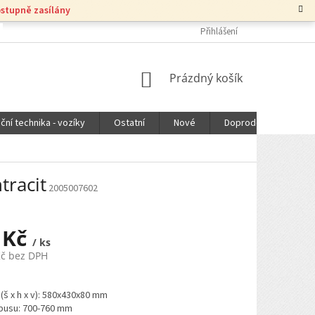
ostupně zasílány
Přihlášení
NÁKUPNÍ
Prázdný košík
KOŠÍK
ční technika - vozíky
Ostatní
Nové
Doprodej
DOPR
tracit
2005007602
 Kč
/ ks
Kč bez DPH
š x h x v): 580x430x80 mm
rpusu: 700-760 mm