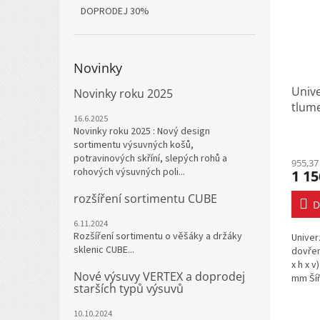
DOPRODEJ 30%
Novinky
Unive
Novinky roku 2025
tlum
16.6.2025
664-
Novinky roku 2025 : Nový design
antra
sortimentu výsuvných košů,
potravinových skříní, slepých rohů a
955,37
rohových výsuvných poli...
1 15
rozšíření sortimentu CUBE
D
6.11.2024
Rozšíření sortimentu o věšáky a držáky
Univer
sklenic CUBE...
dovřen
x h x v
Nové výsuvy VERTEX a doprodej
mm Šíř
starších typů výsuvů
10.10.2024