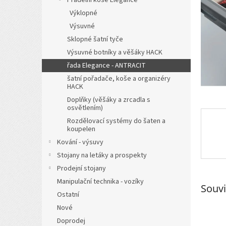
a
Výklopné
n
Výsuvné
e
l
Sklopné šatní tyče
Výsuvné botníky a věšáky HACK
řada Elegance - ANTRACIT
šatní pořadače, koše a organizéry
HACK
Doplňky (věšáky a zrcadla s
osvětlením)
Rozdělovací systémy do šaten a
koupelen
Kování - výsuvy
Stojany na letáky a prospekty
Prodejní stojany
Manipulační technika - vozíky
Souvi
Ostatní
Nové
Doprodej