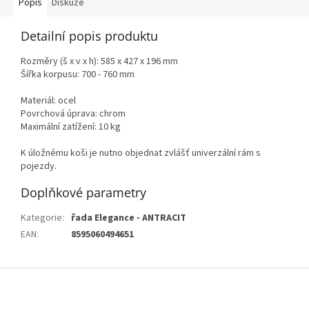
Popis
Diskuze
Detailní popis produktu
Rozměry (š x v x h): 585 x 427 x 196 mm
Šířka korpusu: 700 - 760 mm
Materiál: ocel
Povrchová úprava: chrom
Maximální zatížení: 10 kg
K úložnému koši je nutno objednat zvlášť univerzální rám s
pojezdy.
Doplňkové parametry
Kategorie
:
řada Elegance - ANTRACIT
EAN
:
8595060494651
Z
á
p