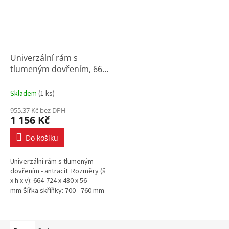
Univerzální rám s
tlumeným dovřením, 664-
724x480x56 mm, antracit
Skladem
(
1 ks
)
955,37 Kč bez DPH
1 156 Kč
Do košíku
Univerzální rám s tlumeným
dovřením - antracit Rozměry (š
x h x v): 664-724 x 480 x 56
mm Šířka skříňky: 700 - 760 mm