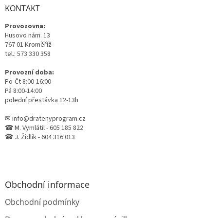
a
KONTAKT
t
Provozovna:
í
Husovo nám. 13
767 01 Kroměříž
tel.: 573 330 358
Provozní doba:
Po-Čt 8:00-16:00
Pá 8:00-14:00
polední přestávka 12-13h
✉ info@dratenyprogram.cz
☎ M. Vymlátil - 605 185 822
☎ J. Židlík - 604 316 013
Obchodní informace
Obchodní podmínky