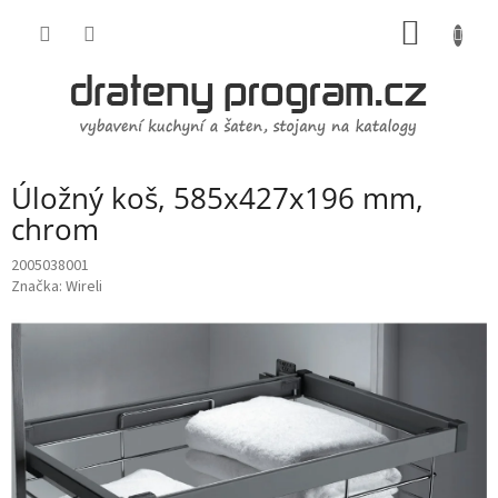
Přejít
NÁKUP
na
obsah
KOŠÍK
Úložný koš, 585x427x196 mm,
chrom
2005038001
Značka:
Wireli