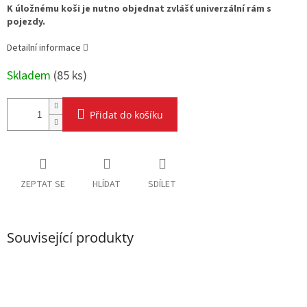
K úložnému koši je nutno objednat zvlášť univerzální rám s
pojezdy.
Detailní informace
Skladem
(
85 ks
)
Přidat do košíku
ZEPTAT SE
HLÍDAT
SDÍLET
Související produkty