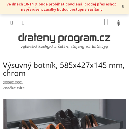
Přejít
ve dnech 10-14.8. bude probíhat dovolená, prodej přes eshop
na
nepřerušen, zásilky budou postupně zasílány
obsah
NÁKUP
KOŠÍK
Výsuvný botník, 585x427x145 mm,
chrom
2006013001
Značka:
Wireli