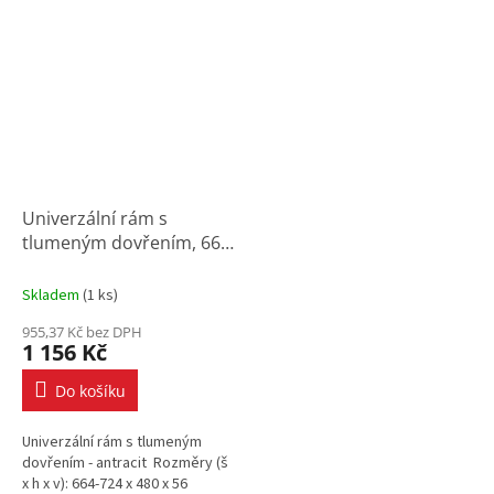
Univerzální rám s
tlumeným dovřením, 664-
724x480x56 mm, antracit
Skladem
(
1 ks
)
955,37 Kč bez DPH
1 156 Kč
Do košíku
Univerzální rám s tlumeným
dovřením - antracit Rozměry (š
x h x v): 664-724 x 480 x 56