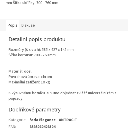
mm Šířka skříňky: 700 - 760 mm
Popis
Diskuze
Detailní popis produktu
Rozměry (š x v x h): 585 x 427 x 145 mm
Šířka korpusu: 700 - 760 mm
Materiál: ocel
Povrchová úprava: chrom
Maximální zatížení: 10 kg
K výsuvnému botníku je nutno objednat zvlášť univerzální rám s
pojezdy.
Doplňkové parametry
Kategorie
:
řada Elegance - ANTRACIT
EAN
:
8595060428304