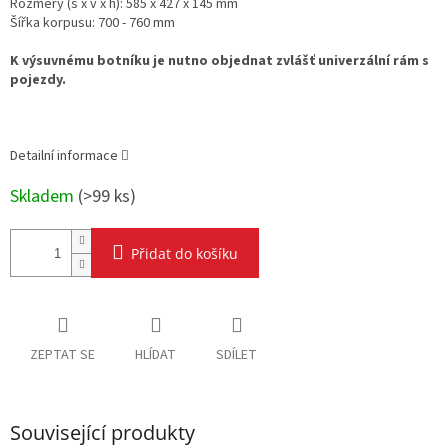
Rozměry (š x v x h): 585 x 427 x 145 mm
Šířka korpusu: 700 - 760 mm
K výsuvnému botníku je nutno objednat zvlášť univerzální rám s
pojezdy.
Detailní informace
Skladem
(
>99 ks
)
Přidat do košíku
ZEPTAT SE
HLÍDAT
SDÍLET
Související produkty