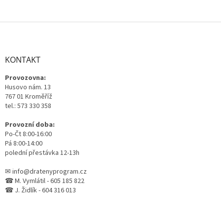
Z
á
p
a
KONTAKT
t
Provozovna:
í
Husovo nám. 13
767 01 Kroměříž
tel.: 573 330 358
Provozní doba:
Po-Čt 8:00-16:00
Pá 8:00-14:00
polední přestávka 12-13h
✉ info@dratenyprogram.cz
☎ M. Vymlátil - 605 185 822
☎ J. Židlík - 604 316 013