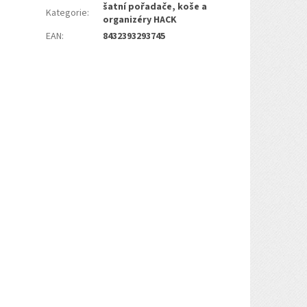
šatní pořadače, koše a
Kategorie
:
organizéry HACK
EAN
:
8432393293745