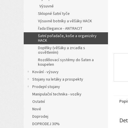
n
Výsuvné
e
l
Sklopné šatní tyče
Výsuvné botníky a věšáky HACK
řada Elegance - ANTRACIT
šatní pořadače, koše a organizéry
HACK
Doplňky (věšáky a zrcadla s
osvětlením)
Rozdělovací systémy do šaten a
koupelen
Kování - výsuvy
Stojany na letáky a prospekty
Prodejní stojany
Manipulační technika - vozíky
Popi
Ostatní
Nové
Doprodej
Det
DOPRODEJ 30%