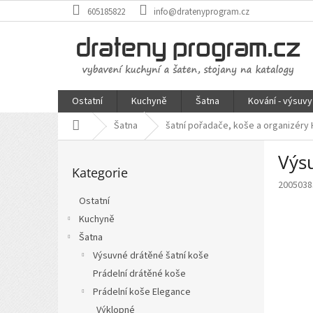
Přejít
605185822
info@dratenyprogram.cz
na
obsah
Ostatní
Kuchyně
Šatna
Kování - výsuvy
Domů
Šatna
šatní pořadače, koše a organizéry
P
Výs
Přeskočit
o
Kategorie
kategorie
s
2005038
t
Ostatní
r
Kuchyně
a
n
Šatna
n
Výsuvné drátěné šatní koše
í
Prádelní drátěné koše
p
Prádelní koše Elegance
a
Výklopné