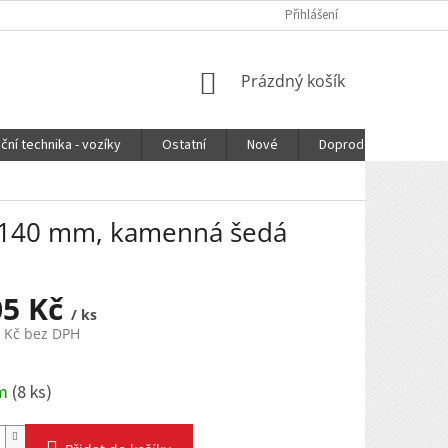
Přihlášení
NÁKUPNÍ
Prázdný košík
KOŠÍK
ční technika - vozíky
Ostatní
Nové
Doprodej
DOPR
x140 mm, kamenná šedá
05 Kč
/ ks
1 Kč bez DPH
em
(
8 ks
)