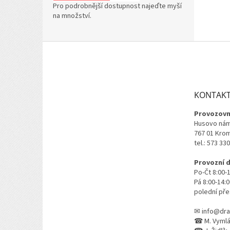
Pro podrobnější dostupnost najeďte myší
na množství.
Z
á
p
a
t
KONTAK
í
Provozovn
Husovo nám
767 01 Kro
tel.: 573 33
Provozní 
Po-Čt 8:00-
Pá 8:00-14:
polední pře
✉ info@dra
☎ M. Vymlát