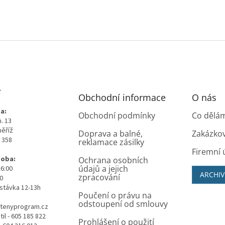
T
Obchodní informace
O nás
a:
Obchodní podmínky
Co dělá
. 13
měříž
Doprava a balné,
Zakázko
0 358
reklamace zásilky
Firemní 
doba:
Ochrana osobních
údajů a jejich
16:00
ARCHIV
zpracování
00
stávka 12-13h
Poučení o právu na
odstoupení od smlouvy
tenyprogram.cz
il - 605 185 822
Prohlášení o použití