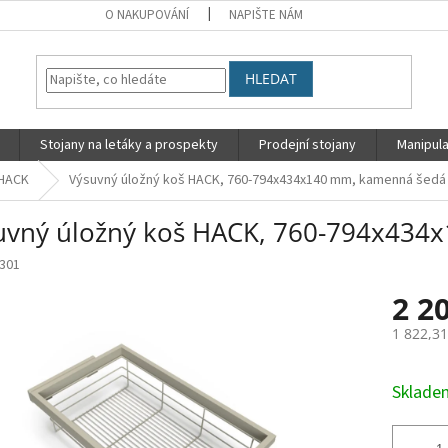
O NAKUPOVÁNÍ
NAPIŠTE NÁM
HLEDAT
Stojany na letáky a prospekty
Prodejní stojany
Manipula
 HACK
Výsuvný úložný koš HACK, 760-794x434x140 mm, kamenná šedá
uvný úložný koš HACK, 760-794x434
301
2 2
1 822,3
Měrná
cena:
Sklad