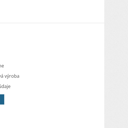
me
vá výroba
údaje