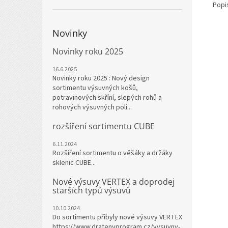
Popi
Novinky
Novinky roku 2025
16.6.2025
Novinky roku 2025 : Nový design
sortimentu výsuvných košů,
potravinových skříní, slepých rohů a
rohových výsuvných poli...
rozšíření sortimentu CUBE
6.11.2024
Rozšíření sortimentu o věšáky a držáky
sklenic CUBE...
Nové výsuvy VERTEX a doprodej
starších typů výsuvů
10.10.2024
Do sortimentu přibyly nové výsuvy VERTEX
https://www.dratenyprogram.cz/vysuvny-