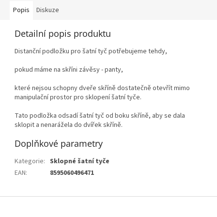
Popis
Diskuze
Detailní popis produktu
Distanční podložku pro šatní tyč potřebujeme tehdy,
pokud máme na skříni závěsy - panty,
které nejsou schopny dveře skříně dostatečně otevřít mimo
manipulační prostor pro sklopení šatní tyče.
Tato podložka odsadí šatní tyč od boku skříně, aby se dala
sklopit a nenarážela do dvířek skříně.
Doplňkové parametry
Kategorie
:
Sklopné šatní tyče
EAN
:
8595060496471
Z
á