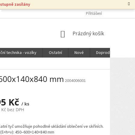
ostupně zasílány
Přihlášení
NÁKUPNÍ
Prázdný košík
KOŠÍK
ční technika - vozíky
Ostatní
Nové
Doprodej
DOPR
50-600x140x840 mm
2004006001
95 Kč
/ ks
5 Kč bez DPH
atní tyč umožňuje pohodlné ukládání oblečení ve skříních.
(š×h×v): 450–600×140×840 mm