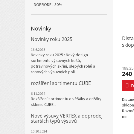
DOPRODEJ 30%
Novinky
Dista
Novinky roku 2025
sklop
16.6.2025
Novinky roku 2025 : Nový design
sortimentu výsuvných košů,
potravinových skříní, slepých rohů a
198,35
rohových výsuvných poli...
240
rozšíření sortimentu CUBE
D
6.11.2024
Rozšíření sortimentu o věšáky a držáky
Distan
sklenic CUBE...
sklopn
Rozměr
Nové výsuvy VERTEX a doprodej
mm
starších typů výsuvů
10.10.2024