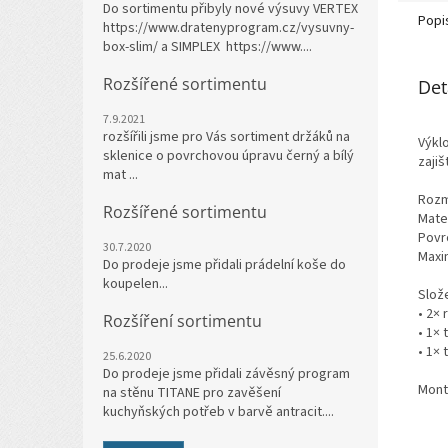
Do sortimentu přibyly nové výsuvy VERTEX
Popi
https://www.dratenyprogram.cz/vysuvny-
box-slim/ a SIMPLEX https://www....
Rozšířené sortimentu
Det
7.9.2021
rozšířili jsme pro Vás sortiment držáků na
Výkl
sklenice o povrchovou úpravu černý a bílý
zajiš
mat ...
Rozm
Rozšířené sortimentu
Mater
Povr
30.7.2020
Maxim
Do prodeje jsme přidali prádelní koše do
koupelen...
Slože
• 2×
Rozšíření sortimentu
• 1× 
• 1× 
25.6.2020
Do prodeje jsme přidali závěsný program
Mont
na stěnu TITANE pro zavěšení
kuchyňských potřeb v barvě antracit....