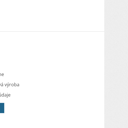
me
vá výroba
údaje