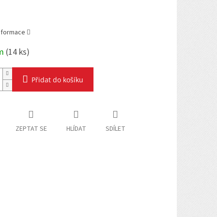
informace
em
(
14 ks
)
Přidat do košíku
ZEPTAT SE
HLÍDAT
SDÍLET