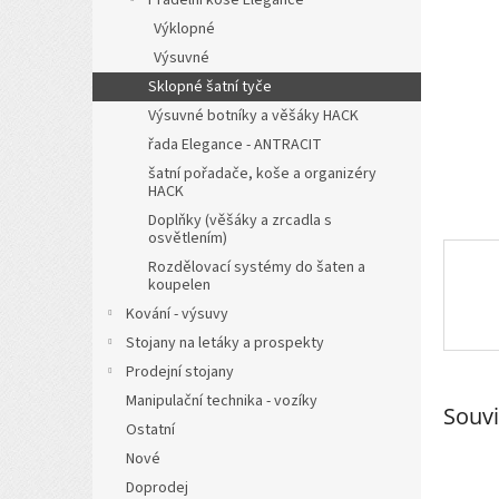
a
Výklopné
n
Výsuvné
e
l
Sklopné šatní tyče
Výsuvné botníky a věšáky HACK
řada Elegance - ANTRACIT
šatní pořadače, koše a organizéry
HACK
Doplňky (věšáky a zrcadla s
osvětlením)
Rozdělovací systémy do šaten a
koupelen
Kování - výsuvy
Stojany na letáky a prospekty
Prodejní stojany
Manipulační technika - vozíky
Souvi
Ostatní
Nové
Doprodej