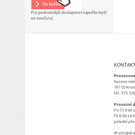
Pro podrobnější dostupnost najeďte myší
na množství.
Z
á
p
a
t
KONTAK
í
Provozovn
Husovo nám
767 01 Kro
tel.: 573 33
Provozní 
Po-Čt 8:00-
Pá 8:00-14:
polední pře
✉ info@dra