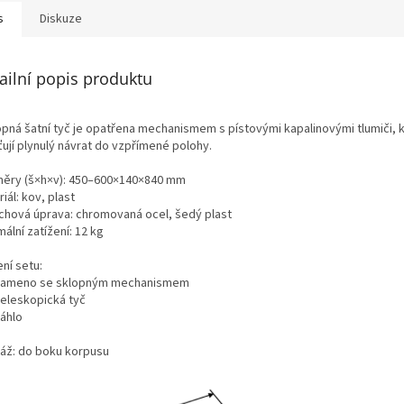
s
Diskuze
ailní popis produktu
opná šatní tyč je opatřena mechanismem s pístovými kapalinovými tlumiči, 
ťují plynulý návrat do vzpřímené polohy.
ěry (š×h×v): 450–600×140×840 mm
iál: kov, plast
chová úprava: chromovaná ocel, šedý plast
ální zatížení: 12 kg
ní setu:
 rameno se sklopným mechanismem
teleskopická tyč
táhlo
áž: do boku korpusu