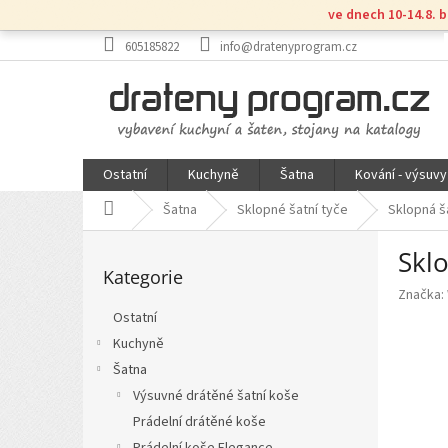
Přejít
ve dnech 10-14.8. 
na
obsah
605185822
info@dratenyprogram.cz
Ostatní
Kuchyně
Šatna
Kování - výsuvy
Domů
Šatna
Sklopné šatní tyče
Sklopná š
P
Skl
Přeskočit
o
Kategorie
kategorie
s
Značka:
t
Ostatní
r
Kuchyně
a
n
Šatna
n
Výsuvné drátěné šatní koše
í
Prádelní drátěné koše
p
Prádelní koše Elegance