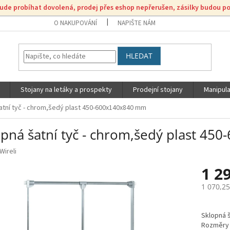
bude probíhat dovolená, prodej přes eshop nepřerušen, zásilky budou p
O NAKUPOVÁNÍ
NAPIŠTE NÁM
HLEDAT
Stojany na letáky a prospekty
Prodejní stojany
Manipula
atní tyč - chrom,šedý plast 450-600x140x840 mm
opná šatní tyč - chrom,šedý plast 4
Wireli
1 2
1 070,2
Měrná
cena:
Sklopná š
Rozměry 