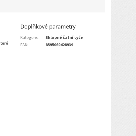
Doplňkové parametry
Kategorie
:
Sklopné šatní tyče
které
EAN
:
8595060428939