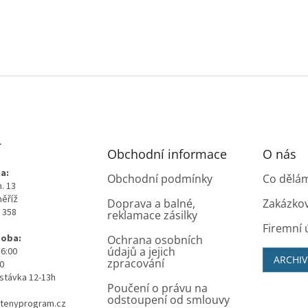
T
Obchodní informace
O nás
a:
Obchodní podmínky
Co dělá
. 13
měříž
Doprava a balné,
Zakázko
0 358
reklamace zásilky
Firemní 
doba:
Ochrana osobních
údajů a jejich
16:00
ARCHIV
zpracování
00
stávka 12-13h
Poučení o právu na
odstoupení od smlouvy
tenyprogram.cz