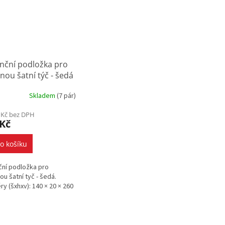
nční podložka pro
nou šatní týč - šedá
Skladem
(
7 pár
)
 Kč bez DPH
 Kč
o košíku
ční podložka pro
ou šatní tyč - šedá.
y (šxhxv): 140 × 20 × 260