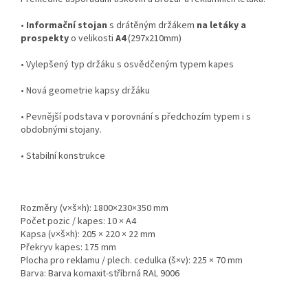
•
Informační stojan
s drátěným držákem
na letáky a
prospekty
o velikosti
A4
(297x210mm)
• Vylepšený typ držáku s osvědčeným typem kapes
• Nová geometrie kapsy držáku
• Pevnější podstava v porovnání s předchozím typem i s
obdobnými stojany.
• Stabilní konstrukce
Rozměry (v×š×h): 1800×230×350 mm
Počet pozic / kapes: 10 × A4
Kapsa (v×š×h): 205 × 220 × 22 mm
Překryv kapes: 175 mm
Plocha pro reklamu / plech. cedulka (š×v): 225 × 70 mm
Barva: Barva komaxit-stříbrná RAL 9006