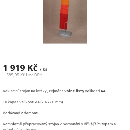
1 919 Kč
/ ks
1 585,95 Kč bez DPH
Měrná
cena:
Reklamní stojan na letáky, zejména
volné listy
velikosti
A4
.
10 kapes velikosti A4 (297x210mm)
dodávaný v demontu
Kompletně přepracovaný stojan v porovnání s dřívějíším typem a
pobobnými stojany.