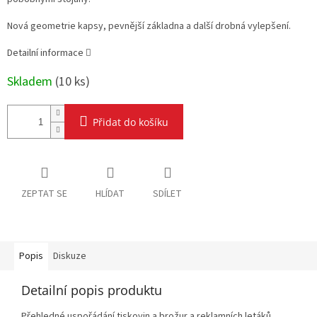
Nová geometrie kapsy, pevnější základna a další drobná vylepšení.
Detailní informace
Skladem
(
10 ks
)
Přidat do košíku
ZEPTAT SE
HLÍDAT
SDÍLET
Popis
Diskuze
Detailní popis produktu
Přehledné uspořádání tiskovin a brožur a reklamních letáků.