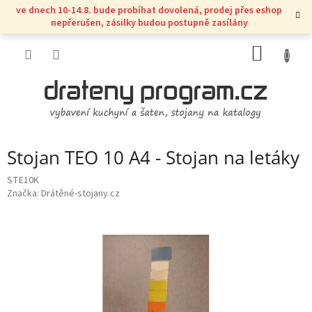
Přejít
ve dnech 10-14.8. bude probíhat dovolená, prodej přes eshop
na
nepřerušen, zásilky budou postupně zasílány
obsah
NÁKUP
KOŠÍK
Stojan TEO 10 A4 - Stojan na letáky
STE10K
Značka:
Drátěné-stojany.cz