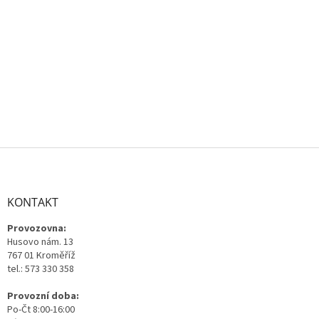
Z
á
p
a
KONTAKT
t
Provozovna:
í
Husovo nám. 13
767 01 Kroměříž
tel.: 573 330 358
Provozní doba:
Po-Čt 8:00-16:00