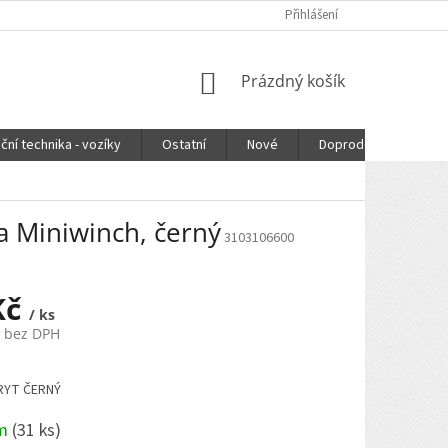
Přihlášení
NÁKUPNÍ
Prázdný košík
KOŠÍK
ční technika - vozíky
Ostatní
Nové
Doprodej
DOPR
a Miniwinch, černý
3103106600
Kč
/ ks
č bez DPH
RYT ČERNÝ
em
(
31 ks
)