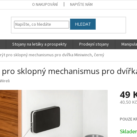
O NAKUPOVÁNÍ
NAPIŠTE NÁM
HLEDAT
Stojany na letáky a prospekty
Prodejní stojany
Manipula
rýt pro sklopný mechanismus pro dvířka Miniwinch, černý
t pro sklopný mechanismus pro dvířk
Wireli
49 
40,50 K
Měrná
cena:
POUZE K
Sklad