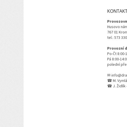
a
t
KONTAK
í
Provozovn
Husovo nám
767 01 Kro
tel.: 573 33
Provozní 
Po-Čt 8:00-
Pá 8:00-14:
polední pře
✉ info@dra
☎ M. Vymlát
☎ J. Židlík 