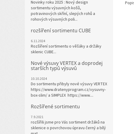
Novinky roku 2025 : Nový design
Popi
sortimentu výsuvných košů,
potravinových skříní, slepých rohů a
rohových výsuvných poli...
rozšíření sortimentu CUBE
6.11.2024
Rozšíření sortimentu o věšáky a držáky
sklenic CUBE...
Nové výsuvy VERTEX a doprodej
starších typů výsuvů
10.10.2024
Do sortimentu přibyly nové výsuvy VERTEX
https://www.dratenyprogram.cz/vysuvny-
box-slim/ a SIMPLEX https://www....
Rozšířené sortimentu
7.9.2021
rozšířili jsme pro Vás sortiment držáků na
sklenice o povrchovou úpravu černý a bílý
mat ...