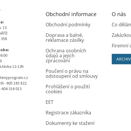
T
Obchodní informace
O nás
a:
Obchodní podmínky
Co dělá
. 13
měříž
Doprava a balné,
Zakázko
0 358
reklamace zásilky
Firemní 
doba:
Ochrana osobních
údajů a jejich
16:00
ARCHIV
zpracování
00
stávka 12-13h
Poučení o právu na
odstoupení od smlouvy
tenyprogram.cz
il - 605 185 822
Prohlášení o použití
- 604 316 013
cookies
EET
Registrace zákazníka
Dokumenty ke stažení