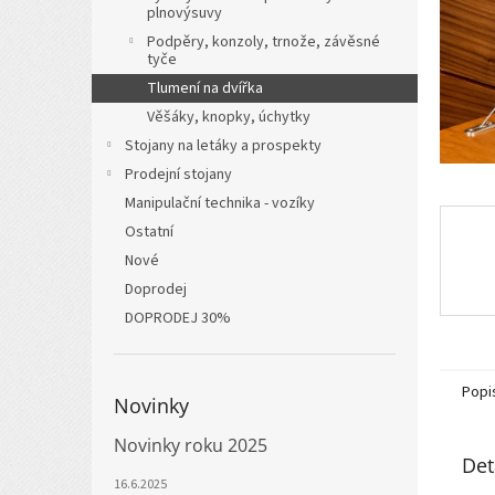
n
plnovýsuvy
e
Podpěry, konzoly, trnože, závěsné
l
tyče
Tlumení na dvířka
Věšáky, knopky, úchytky
Stojany na letáky a prospekty
Prodejní stojany
Manipulační technika - vozíky
Ostatní
Nové
Doprodej
DOPRODEJ 30%
Popi
Novinky
Novinky roku 2025
Det
16.6.2025