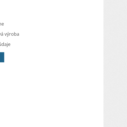
me
vá výroba
údaje