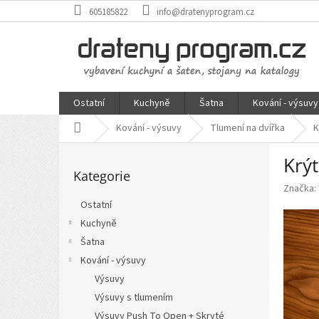
Přejít
605185822
info@dratenyprogram.cz
na
obsah
Ostatní
Kuchyně
Šatna
Kování - výsuvy
Domů
Kování - výsuvy
Tlumení na dvířka
K
P
Krý
Přeskočit
o
Kategorie
kategorie
s
Značka:
t
Ostatní
r
Kuchyně
a
n
Šatna
n
Kování - výsuvy
í
Výsuvy
p
Výsuvy s tlumením
a
Výsuvy Push To Open + Skryté