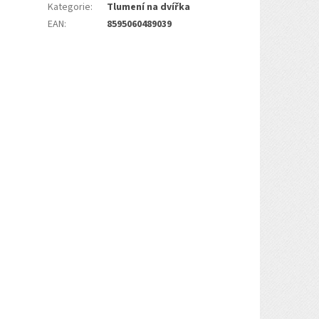
Kategorie
:
Tlumení na dvířka
EAN
:
8595060489039