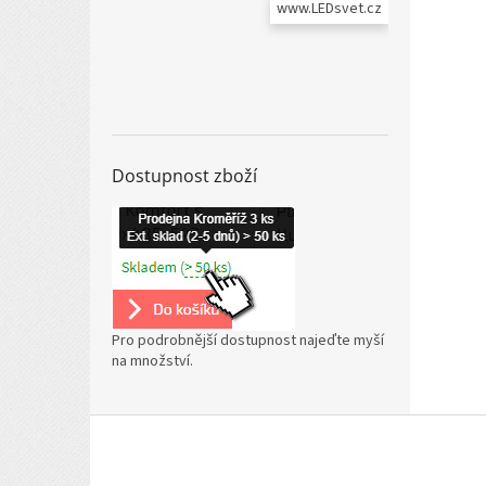
www.LEDsvet.cz
Dostupnost zboží
Pro podrobnější dostupnost najeďte myší
na množství.
Z
á
p