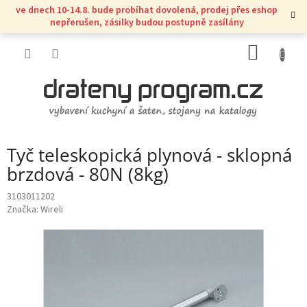
Přejít
ve dnech 10-14.8. bude probíhat dovolená, prodej přes eshop
na
nepřerušen, zásilky budou postupně zasílány
obsah
NÁKUP
KOŠÍK
Tyč teleskopická plynová - sklopná
brzdová - 80N (8kg)
3103011202
Značka:
Wireli