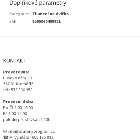
Doplňkové parametry
Kategorie
:
Tlumení na dvířka
EAN
:
8595060409921
Z
á
p
a
KONTAKT
t
Provozovna:
í
Husovo nám. 13
767 01 Kroměříž
tel.: 573 330 358
Provozní doba:
Po-Čt 8:00-16:00
Pá 8:00-14:00
polední přestávka 12-13h
✉ info@dratenyprogram.cz
☎ M. Vymlátil - 605 185 822