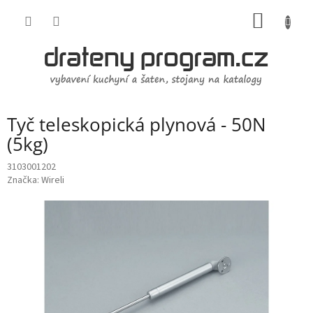
Přejít
NÁKUP
na
obsah
KOŠÍK
Tyč teleskopická plynová - 50N
(5kg)
3103001202
Značka:
Wireli