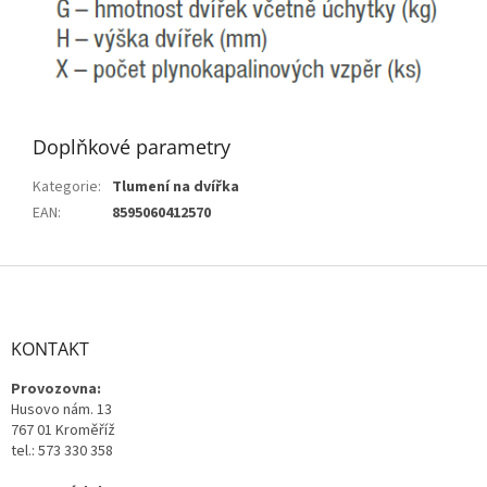
Doplňkové parametry
Kategorie
:
Tlumení na dvířka
EAN
:
8595060412570
Z
á
p
a
KONTAKT
t
Provozovna:
í
Husovo nám. 13
767 01 Kroměříž
tel.: 573 330 358