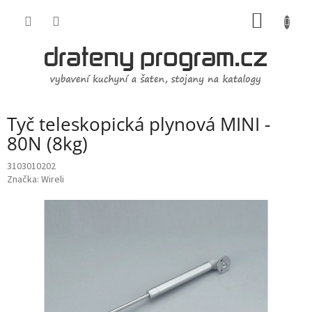
Přejít
NÁKUP
na
obsah
KOŠÍK
Tyč teleskopická plynová MINI -
80N (8kg)
3103010202
Značka:
Wireli