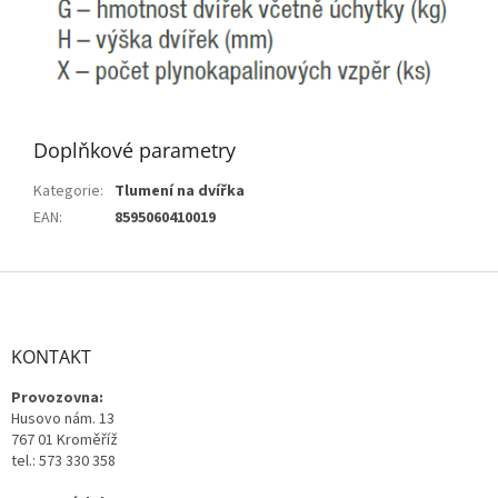
Doplňkové parametry
Kategorie
:
Tlumení na dvířka
EAN
:
8595060410019
Z
á
p
a
KONTAKT
t
Provozovna:
í
Husovo nám. 13
767 01 Kroměříž
tel.: 573 330 358