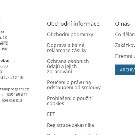
T
Obchodní informace
O nás
a:
Obchodní podmínky
Co dělá
. 13
měříž
Doprava a balné,
Zakázko
0 358
reklamace zásilky
Firemní 
doba:
Ochrana osobních
údajů a jejich
16:00
ARCHIV
zpracování
00
stávka 12-13h
Poučení o právu na
odstoupení od smlouvy
tenyprogram.cz
il - 605 185 822
Prohlášení o použití
- 604 316 013
cookies
EET
Registrace zákazníka