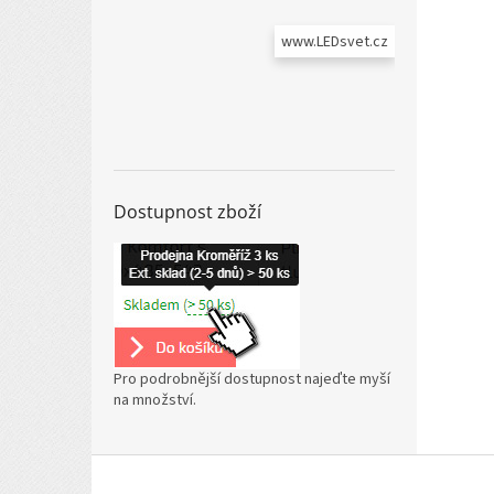
www.LEDsvet.cz
Dostupnost zboží
Pro podrobnější dostupnost najeďte myší
na množství.
Z
á