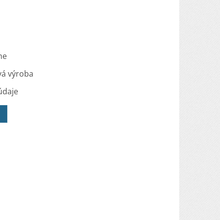
me
vá výroba
údaje