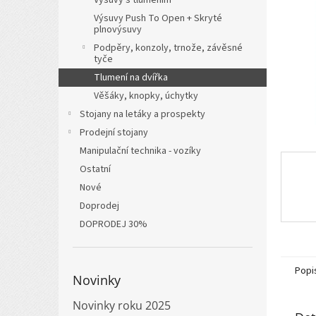
a
Výsuvy Push To Open + Skryté
n
plnovýsuvy
e
Podpěry, konzoly, trnože, závěsné
l
tyče
Tlumení na dvířka
Věšáky, knopky, úchytky
Stojany na letáky a prospekty
Prodejní stojany
Manipulační technika - vozíky
Ostatní
Nové
Doprodej
DOPRODEJ 30%
Popi
Novinky
Novinky roku 2025