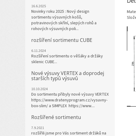
Det
16.6.2025
Novinky roku 2025 : Nový design
Mater
sortimentu výsuvných košů,
Slož
potravinových skříní, slepých rohů a
rohových výsuvných poli...
rozšíření sortimentu CUBE
6.11.2024
Rozšíření sortimentu o věšáky a držáky
sklenic CUBE...
Nové výsuvy VERTEX a doprodej
starších typů výsuvů
10.10.2024
Do sortimentu přibyly nové výsuvy VERTEX
https://www.dratenyprogram.cz/vysuvny-
box-slim/ a SIMPLEX https://www....
Rozšířené sortimentu
7.9.2021
rozšířili jsme pro Vás sortiment držáků na