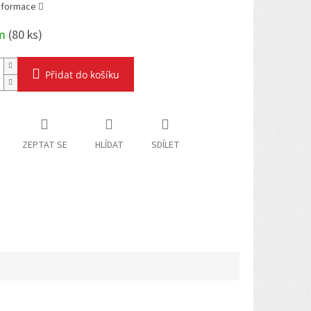
informace
em
(
80 ks
)
Přidat do košíku
ZEPTAT SE
HLÍDAT
SDÍLET