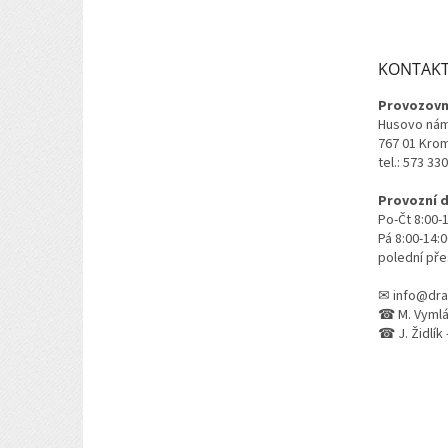
p
a
t
KONTAK
í
Provozovn
Husovo nám
767 01 Kro
tel.: 573 33
Provozní 
Po-Čt 8:00-
Pá 8:00-14:
polední pře
✉ info@dra
☎ M. Vymlát
☎ J. Židlík 