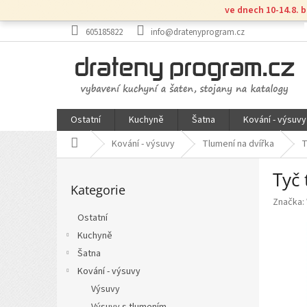
Přejít
ve dnech 10-14.8. 
na
obsah
605185822
info@dratenyprogram.cz
Ostatní
Kuchyně
Šatna
Kování - výsuvy
Domů
Kování - výsuvy
Tlumení na dvířka
T
P
Tyč 
Přeskočit
o
Kategorie
kategorie
s
Značka:
t
Ostatní
r
Kuchyně
a
n
Šatna
n
Kování - výsuvy
í
Výsuvy
p
Výsuvy s tlumením