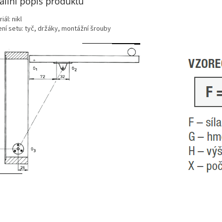
ailní popis produktu
iál: nikl
ení setu: tyč, držáky, montážní šrouby