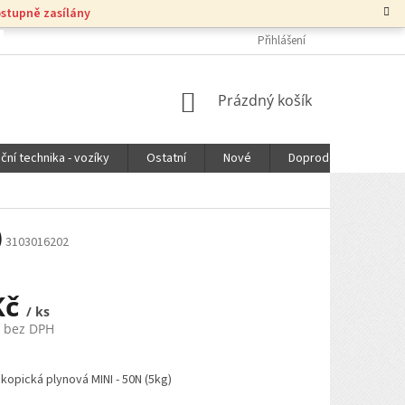
ostupně zasílány
Přihlášení
NÁKUPNÍ
Prázdný košík
KOŠÍK
ční technika - vozíky
Ostatní
Nové
Doprodej
DOPR
)
3103016202
Kč
/ ks
č bez DPH
kopická plynová MINI - 50N (5kg)