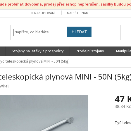
bude probíhat dovolená, prodej přes eshop nepřerušen, zásilky budou p
O NAKUPOVÁNÍ
NAPIŠTE NÁM
HLEDAT
Stojany na letáky a prospekty
Prodejní stojany
Manipula
yč teleskopická plynová MINI - 50N (5kg)
teleskopická plynová MINI - 50N (5kg
Wireli
47 
38,84 K
Měrná
cena:
Tyč teles