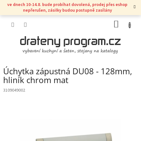
Přejít
ve dnech 10-14.8. bude probíhat dovolená, prodej přes eshop
na
nepřerušen, zásilky budou postupně zasílány
obsah
NÁKUP
KOŠÍK
Úchytka zápustná DU08 - 128mm,
hliník chrom mat
3109049002