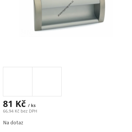
81 Kč
/ ks
66,94 Kč bez DPH
Měrná
Na dotaz
cena: