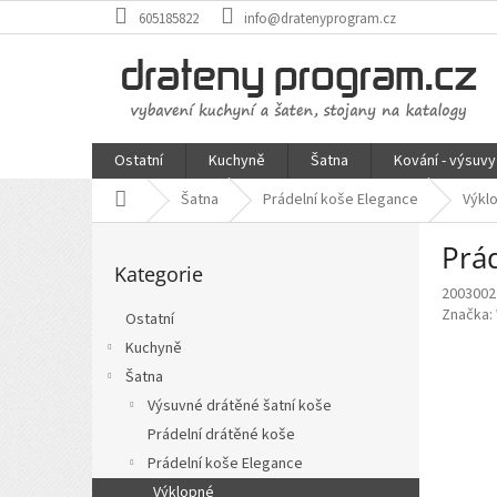
Přejít
605185822
info@dratenyprogram.cz
na
obsah
Ostatní
Kuchyně
Šatna
Kování - výsuvy
Domů
Šatna
Prádelní koše Elegance
Výkl
P
Prád
Přeskočit
o
Kategorie
kategorie
s
2003002
t
Značka:
Ostatní
r
Kuchyně
a
n
Šatna
n
Výsuvné drátěné šatní koše
í
Prádelní drátěné koše
p
Prádelní koše Elegance
a
Výklopné