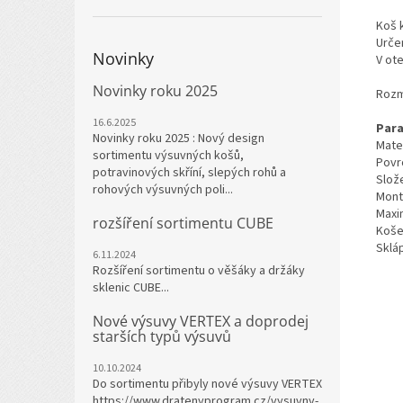
Koš 
Určen
Novinky
V ot
Novinky roku 2025
Rozm
16.6.2025
Para
Novinky roku 2025 : Nový design
Mater
sortimentu výsuvných košů,
Povr
potravinových skříní, slepých rohů a
Slož
rohových výsuvných poli...
Mont
Maxim
rozšíření sortimentu CUBE
Koše
Sklá
6.11.2024
Rozšíření sortimentu o věšáky a držáky
sklenic CUBE...
Nové výsuvy VERTEX a doprodej
starších typů výsuvů
10.10.2024
Do sortimentu přibyly nové výsuvy VERTEX
https://www.dratenyprogram.cz/vysuvny-