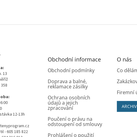
T
Obchodní informace
O nás
a:
Obchodní podmínky
Co dělá
. 13
měříž
Doprava a balné,
Zakázko
0 358
reklamace zásilky
Firemní 
doba:
Ochrana osobních
údajů a jejich
16:00
ARCHIV
zpracování
00
stávka 12-13h
Poučení o právu na
odstoupení od smlouvy
tenyprogram.cz
il - 605 185 822
Prohlášení o použití