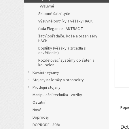
n
Výsuvné
e
l
Sklopné šatní tyče
Výsuvné botníky a věšáky HACK
řada Elegance - ANTRACIT
šatní pořadače, koše a organizéry
HACK
Doplňky (věšáky a zrcadla s
osvětlením)
Rozdělovací systémy do šaten a
koupelen
Kování - výsuvy
Stojany na letáky a prospekty
Prodejní stojany
Manipulační technika - vozíky
Ostatní
Popi
Nové
Doprodej
DOPRODEJ 30%
Det