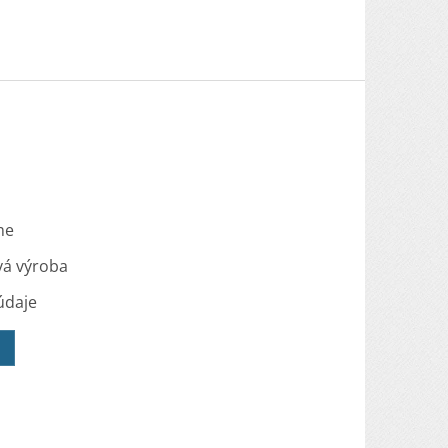
me
vá výroba
údaje