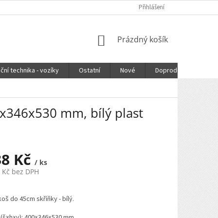
Přihlášení
NÁKUPNÍ
Prázdný košík
KOŠÍK
ční technika - vozíky
Ostatní
Nové
Doprodej
DOPR
0x346x530 mm, bílý plast
38 Kč
/ ks
5 Kč bez DPH
koš do 45cm skříňky - bílý.
(š×h×v): 400×346×530 mm