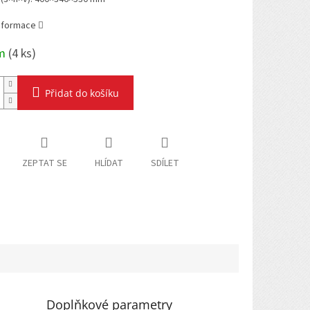
informace
em
(
4 ks
)
Přidat do košíku
ZEPTAT SE
HLÍDAT
SDÍLET
Doplňkové parametry