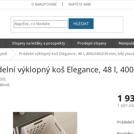
O NAKUPOVÁNÍ
NAPIŠTE NÁM
HLEDAT
Stojany na letáky a prospekty
Prodejní stojany
Manipula
opné
Prádelní výklopný koš Elegance, 48 l, 400x346x530 mm, bílý plast
elní výklopný koš Elegance, 48 l, 40
201
Wireli
1 9
1 601,6
Měrná
cena:
Prádelní 
Rozměry 