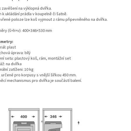
k zavěšení na výklopná dvířka.
 k ukládání prádla v koupelně či šatně.
evřené poloze lze koš vyjmout z rámu připevněného na dvířka.
ěry (š×h×v): 400×346×530 mm
metry:
iál: plast
chová úprava: bílý
ení setu: plastový koš, rám, montážní set
áž: na dvířka
ální zatíženi: 10 kg
 určené pro korpusy s vnější šířkou 450 mm.
pěcí mechanismus pro dvířka je součástí balení.