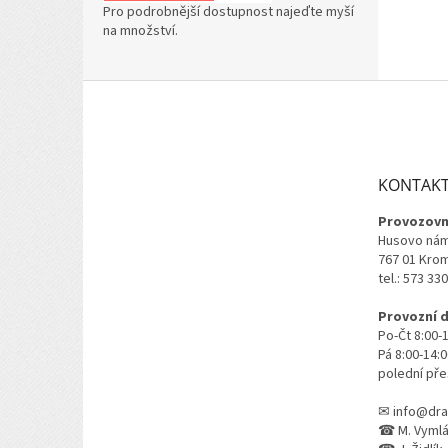
Pro podrobnější dostupnost najeďte myší
na množství.
Z
á
p
a
t
KONTAK
í
Provozovn
Husovo nám
767 01 Kro
tel.: 573 33
Provozní 
Po-Čt 8:00-
Pá 8:00-14:
polední pře
✉ info@dra
☎ M. Vymlát