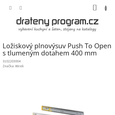
Přejít
NÁKUP
na
obsah
KOŠÍK
Ložiskový plnovýsuv Push To Open
s tlumeným dotahem 400 mm
3102203004
Značka:
Wireli