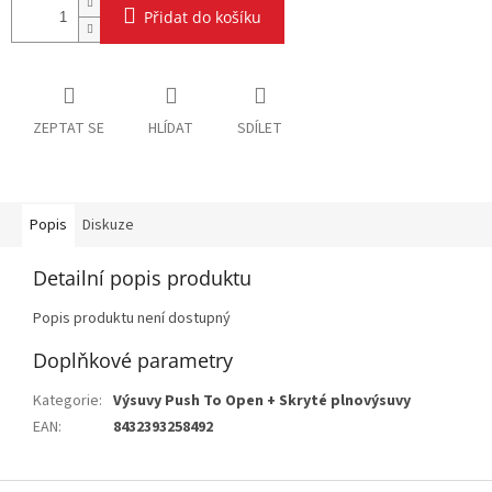
Přidat do košíku
ZEPTAT SE
HLÍDAT
SDÍLET
Popis
Diskuze
Detailní popis produktu
Popis produktu není dostupný
Doplňkové parametry
Kategorie
:
Výsuvy Push To Open + Skryté plnovýsuvy
EAN
:
8432393258492
Z