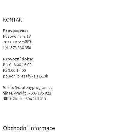
á
p
a
KONTAKT
t
Provozovna:
í
Husovo nám. 13
767 01 Kroměříž
tel.: 573 330 358
Provozní doba:
Po-Čt 8:00-16:00
Pá 8:00-14:00
polední přestávka 12-13h
✉ info@dratenyprogram.cz
☎ M. Vymlátil - 605 185 822
☎ J. Židlík - 604 316 013
Obchodní informace