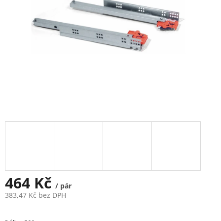
464 Kč
/ pár
383,47 Kč bez DPH
Měrná
cena: