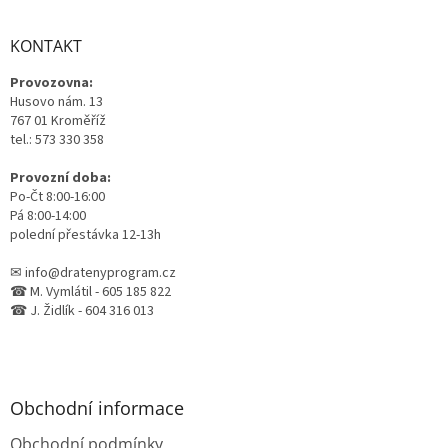
á
p
a
KONTAKT
t
Provozovna:
í
Husovo nám. 13
767 01 Kroměříž
tel.: 573 330 358
Provozní doba:
Po-Čt 8:00-16:00
Pá 8:00-14:00
polední přestávka 12-13h
✉ info@dratenyprogram.cz
☎ M. Vymlátil - 605 185 822
☎ J. Židlík - 604 316 013
Obchodní informace
Obchodní podmínky