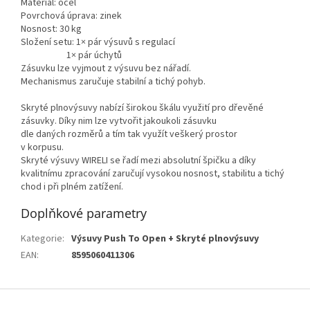
Materiál: ocel
Povrchová úprava: zinek
Nosnost: 30 kg
Složení setu: 1× pár výsuvů s regulací
1× pár úchytů
Zásuvku lze vyjmout z výsuvu bez nářadí.
Mechanismus zaručuje stabilní a tichý pohyb.
Skryté plnovýsuvy nabízí širokou škálu využití pro dřevěné
zásuvky. Díky nim lze vytvořit jakoukoli zásuvku
dle daných rozměrů a tím tak využít veškerý prostor
v korpusu.
Skryté výsuvy WIRELI se řadí mezi absolutní špičku a díky
kvalitnímu zpracování zaručují vysokou nosnost, stabilitu a tichý
chod i při plném zatížení.
Doplňkové parametry
Kategorie
:
Výsuvy Push To Open + Skryté plnovýsuvy
EAN
:
8595060411306
Z