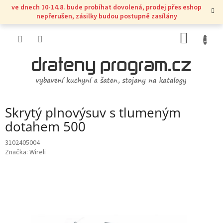
Přejít
ve dnech 10-14.8. bude probíhat dovolená, prodej přes eshop
na
nepřerušen, zásilky budou postupně zasílány
obsah
NÁKUP
KOŠÍK
Skrytý plnovýsuv s tlumeným
dotahem 500
3102405004
Značka:
Wireli