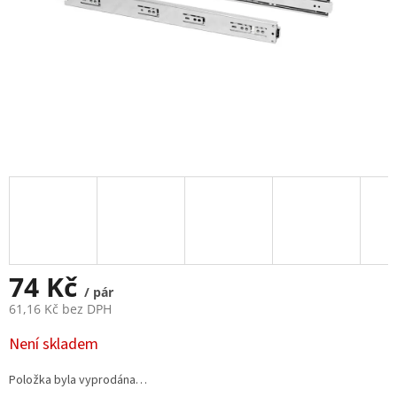
74 Kč
/ pár
61,16 Kč bez DPH
Měrná
Není skladem
cena:
Položka byla vyprodána…