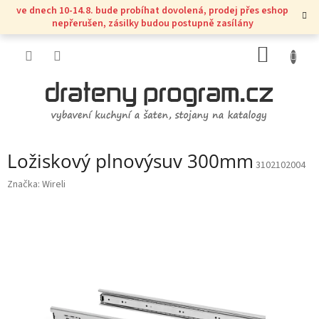
Přejít
ve dnech 10-14.8. bude probíhat dovolená, prodej přes eshop
na
nepřerušen, zásilky budou postupně zasílány
obsah
NÁKUP
KOŠÍK
Ložiskový plnovýsuv 300mm
3102102004
Značka:
Wireli