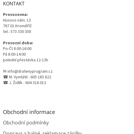
a
KONTAKT
t
Provozovna:
í
Husovo nám. 13
767 01 Kroměříž
tel.: 573 330 358
Provozní doba:
Po-Čt 8:00-16:00
Pá 8:00-14:00
polední přestávka 12-13h
✉ info@dratenyprogram.cz
☎ M. Vymlátil - 605 185 822
☎ J. Židlík - 604 316 013
Obchodní informace
Obchodní podmínky
Doprava a balné, reklamace zásilky