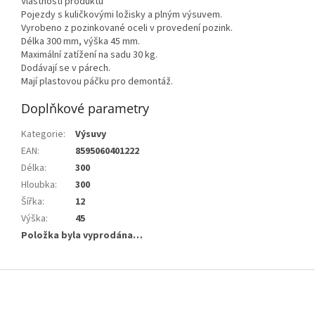
Vlastnosti produktu
Pojezdy s kuličkovými ložisky a plným výsuvem.
Vyrobeno z pozinkované oceli v provedení pozink.
Délka 300 mm, výška 45 mm.
Maximální zatížení na sadu 30 kg.
Dodávají se v párech.
Mají plastovou páčku pro demontáž.
Doplňkové parametry
Kategorie
:
Výsuvy
EAN
:
8595060401222
Délka
:
300
Hloubka
:
300
Šířka
:
12
Výška
:
45
Položka byla vyprodána…
Z
á
p