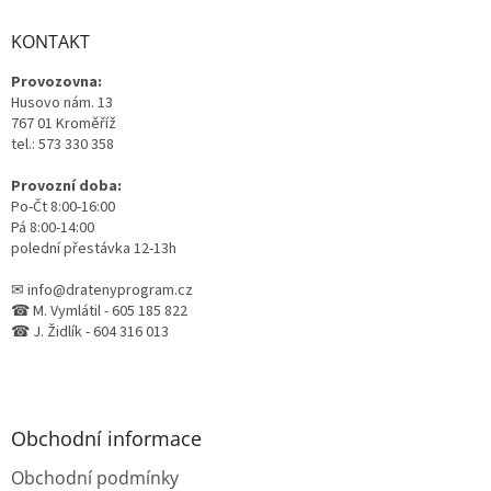
p
a
KONTAKT
t
Provozovna:
í
Husovo nám. 13
767 01 Kroměříž
tel.: 573 330 358
Provozní doba:
Po-Čt 8:00-16:00
Pá 8:00-14:00
polední přestávka 12-13h
✉ info@dratenyprogram.cz
☎ M. Vymlátil - 605 185 822
☎ J. Židlík - 604 316 013
Obchodní informace
Obchodní podmínky