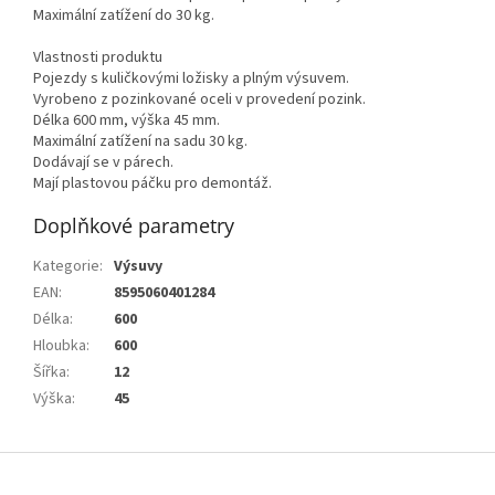
Maximální zatížení do 30 kg.
Vlastnosti produktu
Pojezdy s kuličkovými ložisky a plným výsuvem.
Vyrobeno z pozinkované oceli v provedení pozink.
Délka 600 mm, výška 45 mm.
Maximální zatížení na sadu 30 kg.
Dodávají se v párech.
Mají plastovou páčku pro demontáž.
Doplňkové parametry
Kategorie
:
Výsuvy
EAN
:
8595060401284
Délka
:
600
Hloubka
:
600
Šířka
:
12
Výška
:
45
Z
á