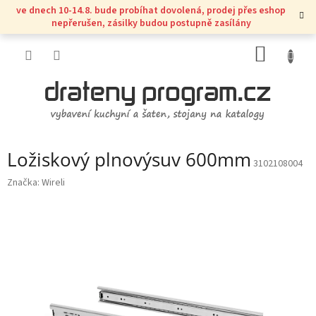
Přejít
ve dnech 10-14.8. bude probíhat dovolená, prodej přes eshop
na
nepřerušen, zásilky budou postupně zasílány
obsah
NÁKUP
KOŠÍK
Ložiskový plnovýsuv 600mm
3102108004
Značka:
Wireli