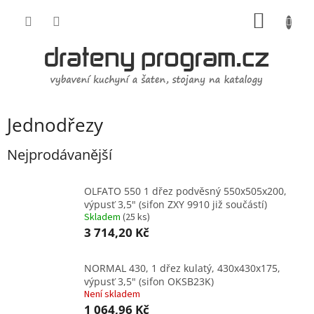
Přejít
NÁKUP
na
obsah
KOŠÍK
Jednodřezy
Nejprodávanější
OLFATO 550 1 dřez podvěsný 550x505x200,
výpusť 3,5" (sifon ZXY 9910 již součástí)
Skladem
(
25 ks
)
3 714,20 Kč
NORMAL 430, 1 dřez kulatý, 430x430x175,
výpusť 3,5" (sifon OKSB23K)
Není skladem
1 064,96 Kč