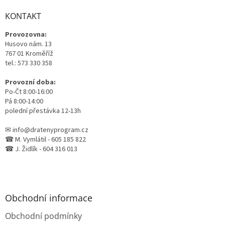
d
p
a
a
KONTAKT
c
t
í
Provozovna:
í
p
Husovo nám. 13
r
767 01 Kroměříž
v
tel.: 573 330 358
k
y
Provozní doba:
v
Po-Čt 8:00-16:00
ý
Pá 8:00-14:00
p
polední přestávka 12-13h
i
s
✉ info@dratenyprogram.cz
u
☎ M. Vymlátil - 605 185 822
☎ J. Židlík - 604 316 013
Obchodní informace
Obchodní podmínky