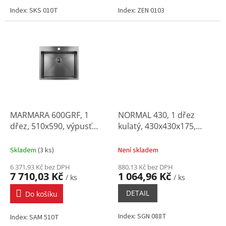
Index: SKS 010T
Index: ZEN 0103
MARMARA 600GRF, 1
NORMAL 430, 1 dřez
dřez, 510x590, výpusť
kulatý, 430x430x175,
3,5", grafit
výpusť 3,5" (sifon
OKSB23K)
Skladem
(
3 ks
)
Není skladem
6 371,93 Kč bez DPH
880,13 Kč bez DPH
7 710,03 Kč
1 064,96 Kč
/ ks
/ ks
DETAIL
Do košíku
Index: SGN 088T
Index: SAM 510T