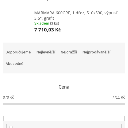
MARMARA 600GRF, 1 dřez, 510x590, výpusť
3,5", grafit
Skladem
(
3 ks
)
7 710,03 Kč
Ř
a
Doporučujeme
Nejlevnější
Nejdražší
Nejprodávanější
z
e
Abecedně
n
í
p
Cena
r
o
979
Kč
7711
Kč
d
u
k
t
ů