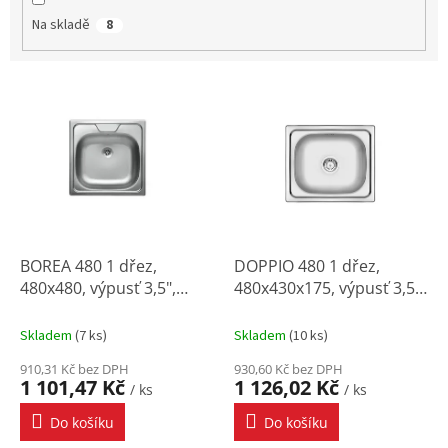
Na skladě
8
V
ý
p
i
s
p
r
o
d
BOREA 480 1 dřez,
DOPPIO 480 1 dřez,
u
480x480, výpusť 3,5",
480x430x175, výpusť 3,5"
k
(sifon OKS B23K)
(sifon ZXY 9926)
t
Skladem
(
7 ks
)
Skladem
(
10 ks
)
ů
910,31 Kč bez DPH
930,60 Kč bez DPH
1 101,47 Kč
1 126,02 Kč
/ ks
/ ks
Do košíku
Do košíku