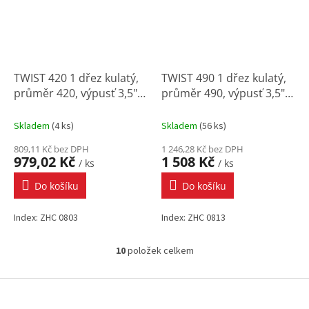
TWIST 420 1 dřez kulatý,
TWIST 490 1 dřez kulatý,
průměr 420, výpusť 3,5"
průměr 490, výpusť 3,5"
(sifon ZXY 9926)
(sifon ZXY 9926)
Skladem
(
4 ks
)
Skladem
(
56 ks
)
809,11 Kč bez DPH
1 246,28 Kč bez DPH
979,02 Kč
1 508 Kč
/ ks
/ ks
Do košíku
Do košíku
Index: ZHC 0803
Index: ZHC 0813
10
položek celkem
O
v
l
Z
á
á