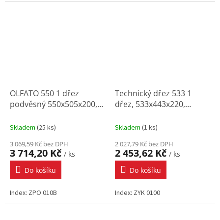
OLFATO 550 1 dřez
Technický dřez 533 1
podvěsný 550x505x200,
dřez, 533x443x220,
výpusť 3,5" (sifon ZXY
výpusť 1,5" (sifon ZXY
9910 již součástí)
9965)
Skladem
(
25 ks
)
Skladem
(
1 ks
)
3 069,59 Kč bez DPH
2 027,79 Kč bez DPH
3 714,20 Kč
2 453,62 Kč
/ ks
/ ks
Do košíku
Do košíku
Index: ZPO 010B
Index: ZYK 0100