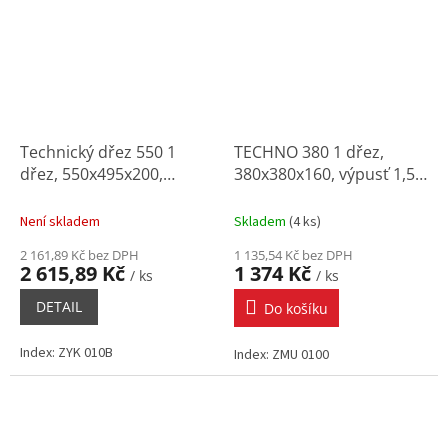
Technický dřez 550 1
TECHNO 380 1 dřez,
dřez, 550x495x200,
380x380x160, výpusť 1,5"
výpusť 1,5" (sifon ZXY
(sifon ZXY 9921)
9969)
Není skladem
Skladem
(
4 ks
)
2 161,89 Kč bez DPH
1 135,54 Kč bez DPH
2 615,89 Kč
1 374 Kč
/ ks
/ ks
DETAIL
Do košíku
Index: ZYK 010B
Index: ZMU 0100